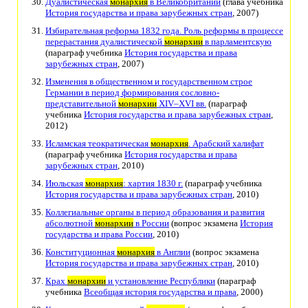
Дуалистическая
монархия
в Великобритании
(глава учебника
История государства и права зарубежных стран
, 2007)
Избирательная реформа 1832 года. Роль реформы в процессе
перерастания дуалистической
монархии
в парламентскую
(параграф учебника
История государства и права
зарубежных стран
, 2007)
Изменения в общественном и государственном строе
Германии в период формирования сословно-
представительной
монархии
XIV–XVI вв.
(параграф
учебника
История государства и права зарубежных стран
,
2012)
Исламская теократическая
монархия
. Арабский халифат
(параграф учебника
История государства и права
зарубежных стран
, 2010)
Июльская
монархия
: хартия 1830 г.
(параграф учебника
История государства и права зарубежных стран
, 2010)
Коллегиальные органы в период образования и развития
абсолютной
монархии
в России
(вопрос экзамена
История
государства и права России
, 2010)
Конституционная
монархия
в Англии
(вопрос экзамена
История государства и права зарубежных стран
, 2010)
Крах
монархии
и установление Республики
(параграф
учебника
Всеобщая история государства и права
, 2000)