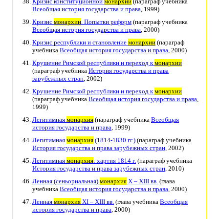
Кризис конституционной
монархии
(параграф учебника
Всеобщая история государства и права
, 1999)
Кризис
монархии
. Попытки реформ
(параграф учебника
Всеобщая история государства и права
, 2000)
Кризис республики и становление
монархии
(параграф
учебника
Всеобщая история государства и права
, 2000)
Крушение Римской республики и переход к
монархии
(параграф учебника
История государства и права
зарубежных стран
, 2002)
Крушение Римской республики и переход к
монархии
(параграф учебника
Всеобщая история государства и права
,
1999)
Легитимная
монархия
(параграф учебника
Всеобщая
история государства и права
, 1999)
Легитимная
монархия
(1814-1830 гг.)
(параграф учебника
История государства и права зарубежных стран
, 2002)
Легитимная
монархия
: хартия 1814 г.
(параграф учебника
История государства и права зарубежных стран
, 2010)
Ленная (сеньориальная)
монархия
Х – XIII вв.
(глава
учебника
Всеобщая история государства и права
, 2000)
Ленная
монархия
XI – XIII вв.
(глава учебника
Всеобщая
история государства и права
, 2000)