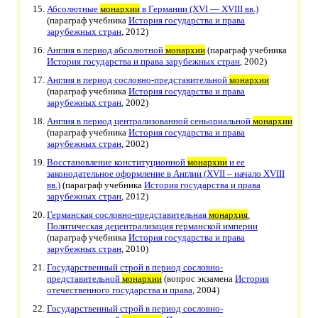
Абсолютные
монархии
в Германии (XVI — XVIII вв.)
(параграф учебника
История государства и права
зарубежных стран
, 2012)
Англия в период абсолютной
монархии
(параграф учебника
История государства и права зарубежных стран
, 2002)
Англия в период сословно-представительной
монархии
(параграф учебника
История государства и права
зарубежных стран
, 2002)
Англия в период централизованной сеньориальной
монархии
(параграф учебника
История государства и права
зарубежных стран
, 2002)
Восстановление конституционной
монархии
и ее
законодательное оформление в Англии (XVII – начало XVIII
вв.)
(параграф учебника
История государства и права
зарубежных стран
, 2012)
Германская сословно-представительная
монархия
.
Политическая децентрализация германской империи
(параграф учебника
История государства и права
зарубежных стран
, 2010)
Государственный строй в период сословно-
представительной
монархии
(вопрос экзамена
История
отечественного государства и права
, 2004)
Государственный строй в период сословно-