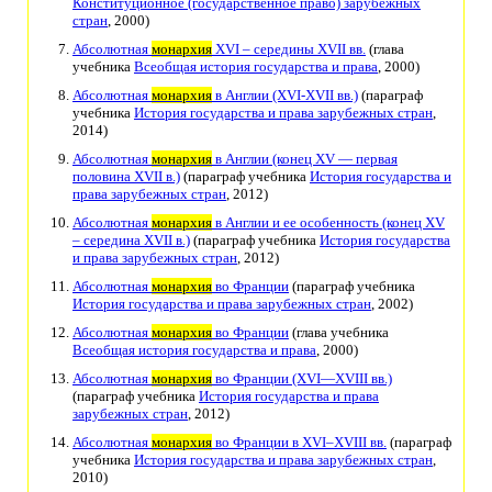
Конституционное (государственное право) зарубежных
стран
, 2000)
Абсолютная
монархия
XVI – середины XVII вв.
(глава
учебника
Всеобщая история государства и права
, 2000)
Абсолютная
монархия
в Англии (XVI-XVII вв.)
(параграф
учебника
История государства и права зарубежных стран
,
2014)
Абсолютная
монархия
в Англии (конец XV — первая
половина XVII в.)
(параграф учебника
История государства и
права зарубежных стран
, 2012)
Абсолютная
монархия
в Англии и ее особенность (конец ХV
– середина ХVII в.)
(параграф учебника
История государства
и права зарубежных стран
, 2012)
Абсолютная
монархия
во Франции
(параграф учебника
История государства и права зарубежных стран
, 2002)
Абсолютная
монархия
во Франции
(глава учебника
Всеобщая история государства и права
, 2000)
Абсолютная
монархия
во Франции (XVI—XVIII вв.)
(параграф учебника
История государства и права
зарубежных стран
, 2012)
Абсолютная
монархия
во Франции в XVI–XVIII вв.
(параграф
учебника
История государства и права зарубежных стран
,
2010)