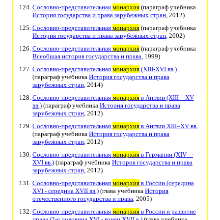
Сословно-представительная
монархия
(параграф учебника
История государства и права зарубежных стран
, 2012)
Сословно-представительная
монархия
(параграф учебника
История государства и права зарубежных стран
, 2002)
Сословно-представительная
монархия
(параграф учебника
Всеобщая история государства и права
, 1999)
Сословно-представительная
монархия
(XIII-XVI вв.)
(параграф учебника
История государства и права
зарубежных стран
, 2014)
Сословно-представительная
монархия
в Англии (XIII—XV
вв.)
(параграф учебника
История государства и права
зарубежных стран
, 2012)
Сословно-представительная
монархия
в Англии XIII–XV вв.
(параграф учебника
История государства и права
зарубежных стран
, 2012)
Сословно-представительная
монархия
в Германии (XIV—
XVI вв.)
(параграф учебника
История государства и права
зарубежных стран
, 2012)
Сословно-представительная
монархия
в России (середина
XVI - середина XVII вв.)
(глава учебника
История
отечественного государства и права
, 2005)
Сословно-представительная
монархия
в России и развитие
права (2-я половина XVI - конец XVII в.)
(глава учебника