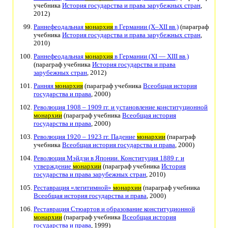
учебника
История государства и права зарубежных стран
,
2012)
Раннефеодальная
монархия
в Германии (X–XII вв.)
(параграф
учебника
История государства и права зарубежных стран
,
2010)
Раннефеодальная
монархия
в Германии (XI — XIII вв.)
(параграф учебника
История государства и права
зарубежных стран
, 2012)
Ранняя
монархия
(параграф учебника
Всеобщая история
государства и права
, 2000)
Революция 1908 – 1909 гг. и установление конституционной
монархии
(параграф учебника
Всеобщая история
государства и права
, 2000)
Революция 1920 – 1923 гг. Падение
монархии
(параграф
учебника
Всеобщая история государства и права
, 2000)
Революция Мэйдзи в Японии. Конституция 1889 г. и
утверждение
монархии
(параграф учебника
История
государства и права зарубежных стран
, 2010)
Реставрация «легитимной»
монархии
(параграф учебника
Всеобщая история государства и права
, 2000)
Реставрация Стюартов и образование конституционной
монархии
(параграф учебника
Всеобщая история
государства и права
, 1999)