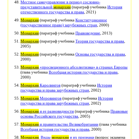
Местное самоуправление в период сословно-
представительной
монархии
(параграф учебника
История
отечественного государства и права
, 2021)
Монархия
(параграф учебника
Конституционное
(государственное право) зарубежных стран
, 2000)
Монархия
(параграф учебника
Правоведение
, 2013)
Монархия
(параграф учебника
Теория государства и права
,
2005)
Монархия
(параграф учебника
Основы государства и права
,
2000)
Монархия
«просвещенного абсолютизма» в странах Европы
(глава учебника
Всеобщая история государства и права
,
2000)
Монархия
Каролингов
(параграф учебника
История
государства и права зарубежных стран
, 2002)
Монархия
Меровингов
(параграф учебника
История
государства и права зарубежных стран
, 2002)
Монархия
и ее разновидности
(параграф учебника
Правовые
основы Российского государства
, 2005)
Монархия
и правительство Великобритании
(глава учебника
Всеобщая история государства и права
, 2000)
Монархия
. Виды
монархии
и их признаки
(вопрос экзамена