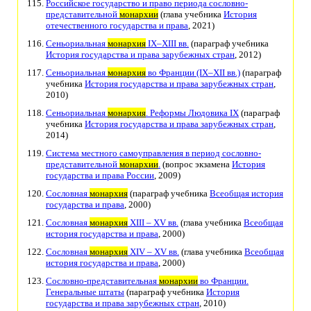
Российское государство и право периода сословно-
представительной
монархии
(глава учебника
История
отечественного государства и права
, 2021)
Сеньориальная
монархия
IX–XIII вв.
(параграф учебника
История государства и права зарубежных стран
, 2012)
Сеньориальная
монархия
во Франции (IX–XII вв.)
(параграф
учебника
История государства и права зарубежных стран
,
2010)
Сеньориальная
монархия
. Реформы Людовика IX
(параграф
учебника
История государства и права зарубежных стран
,
2014)
Система местного самоуправления в период сословно-
представительной
монархии
.
(вопрос экзамена
История
государства и права России
, 2009)
Сословная
монархия
(параграф учебника
Всеобщая история
государства и права
, 2000)
Сословная
монархия
XIII – XV вв.
(глава учебника
Всеобщая
история государства и права
, 2000)
Сословная
монархия
XIV – XV вв.
(глава учебника
Всеобщая
история государства и права
, 2000)
Сословно-представительная
монархии
во Франции.
Генеральные штаты
(параграф учебника
История
государства и права зарубежных стран
, 2010)