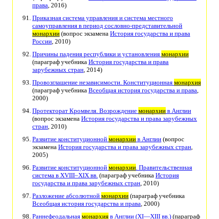
права
, 2016)
Приказная система управления и система местного
самоуправления в период сословно-представительной
монархии
(вопрос экзамена
История государства и права
России
, 2010)
Причины падения республики и установления
монархии
(параграф учебника
История государства и права
зарубежных стран
, 2014)
Провозглашение независимости. Конституционная
монархия
(параграф учебника
Всеобщая история государства и права
,
2000)
Протекторат Кромвеля. Возрождение
монархии
в Англии
(вопрос экзамена
История государства и права зарубежных
стран
, 2010)
Развитие конституционной
монархии
в Англии
(вопрос
экзамена
История государства и права зарубежных стран
,
2005)
Развитие конституционной
монархии
. Правительственная
система в XVIII–XIX вв.
(параграф учебника
История
государства и права зарубежных стран
, 2010)
Разложение абсолютной
монархии
(параграф учебника
Всеобщая история государства и права
, 2000)
Раннефеодальная
монархия
в Англии (XI—XIII вв.)
(параграф