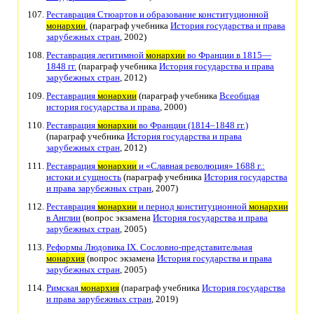
Реставрация Стюартов и образование конституционной
монархии
.
(параграф учебника
История государства и права
зарубежных стран
, 2002)
Реставрация легитимной
монархии
во Франции в 1815—
1848 гг.
(параграф учебника
История государства и права
зарубежных стран
, 2012)
Реставрация
монархии
(параграф учебника
Всеобщая
история государства и права
, 2000)
Реставрация
монархии
во Франции (1814–1848 гг.)
(параграф учебника
История государства и права
зарубежных стран
, 2012)
Реставрация
монархии
и «Славная революция» 1688 г.:
истоки и сущность
(параграф учебника
История государства
и права зарубежных стран
, 2007)
Реставрация
монархии
и период конституционной
монархии
в Англии
(вопрос экзамена
История государства и права
зарубежных стран
, 2005)
Реформы Людовика IX. Сословно-представительная
монархия
(вопрос экзамена
История государства и права
зарубежных стран
, 2005)
Римская
монархия
(параграф учебника
История государства
и права зарубежных стран
, 2019)