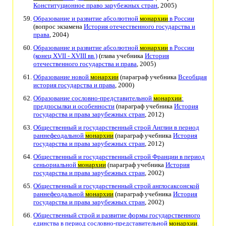
Конституционное право зарубежных стран
, 2005)
Образование и развитие абсолютной
монархии
в России
(вопрос экзамена
История отечественного государства и
права
, 2004)
Образование и развитие абсолютной
монархии
в России
(конец XVII - XVIII вв.)
(глава учебника
История
отечественного государства и права
, 2005)
Образование новой
монархии
(параграф учебника
Всеобщая
история государства и права
, 2000)
Образование сословно-представительной
монархии
:
предпосылки и особенности
(параграф учебника
История
государства и права зарубежных стран
, 2012)
Общественный и государственный строй Англии в период
раннефеодальной
монархии
(параграф учебника
История
государства и права зарубежных стран
, 2012)
Общественный и государственный строй Франции в период
сеньориальной
монархии
(параграф учебника
История
государства и права зарубежных стран
, 2002)
Общественный и государственный строй англосаксонской
раннефеодальной
монархии
(параграф учебника
История
государства и права зарубежных стран
, 2002)
Общественный строй и развитие формы государственного
единства в период сословно-представительной
монархии
.