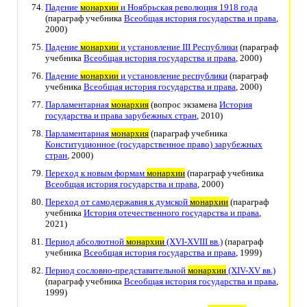
Падение
монархии
и Ноябрьская революция 1918 года
(параграф учебника
Всеобщая история государства и права
,
2000)
Падение
монархии
и установление III Республики
(параграф
учебника
Всеобщая история государства и права
, 2000)
Падение
монархии
и установление республики
(параграф
учебника
Всеобщая история государства и права
, 2000)
Парламентарная
монархия
(вопрос экзамена
История
государства и права зарубежных стран
, 2010)
Парламентарная
монархия
(параграф учебника
Конституционное (государственное право) зарубежных
стран
, 2000)
Переход к новым формам
монархии
(параграф учебника
Всеобщая история государства и права
, 2000)
Переход от самодержавия к думской
монархии
(параграф
учебника
История отечественного государства и права
,
2021)
Период абсолютной
монархии
(XVI-XVIII вв.)
(параграф
учебника
Всеобщая история государства и права
, 1999)
Период сословно-представительной
монархии
(XIV-XV вв.)
(параграф учебника
Всеобщая история государства и права
,
1999)