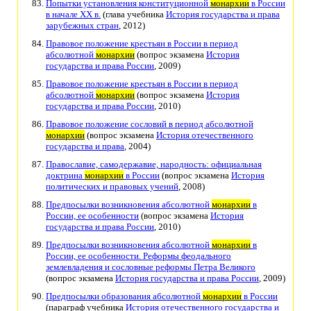
Попытки установления конституционной
монархии
в России
в начале XX в.
(глава учебника
История государства и права
зарубежных стран
, 2012)
Правовое положение крестьян в России в период
абсолютной
монархии
(вопрос экзамена
История
государства и права России
, 2009)
Правовое положение крестьян в России в период
абсолютной
монархии
(вопрос экзамена
История
государства и права России
, 2010)
Правовое положение сословий в период абсолютной
монархии
(вопрос экзамена
История отечественного
государства и права
, 2004)
Православие, самодержавие, народность: официальная
доктрина
монархии
в России
(вопрос экзамена
История
политических и правовых учений
, 2008)
Предпосылки возникновения абсолютной
монархии
в
России, ее особенности
(вопрос экзамена
История
государства и права России
, 2010)
Предпосылки возникновения абсолютной
монархии
в
России, ее особенности. Реформы феодального
землевладения и сословные реформы Петра Великого
(вопрос экзамена
История государства и права России
, 2009)
Предпосылки образования абсолютной
монархии
в России
(параграф учебника
История отечественного государства и