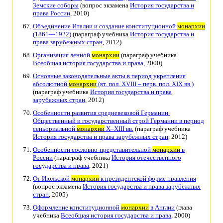
Земские соборы
(вопрос экзамена
История государства и
права России
, 2010)
Объединение Италии и создание конституционной
монархии
(1861—1922)
(параграф учебника
История государства и
права зарубежных стран
, 2012)
Организация ленной
монархии
(параграф учебника
Всеобщая история государства и права
, 2000)
Основные законодательные акты в период укрепления
абсолютной
монархии
(вт. пол. XVIII – перв. пол. XIX вв.)
(параграф учебника
История государства и права
зарубежных стран
, 2012)
Особенности развития средневековой Германии.
Общественный и государственный строй Германии в период
сеньориальной
монархии
X–XIII вв.
(параграф учебника
История государства и права зарубежных стран
, 2012)
Особенности сословно-представительной
монархии
в
России
(параграф учебника
История отечественного
государства и права
, 2021)
От Июльской
монархии
к президентской форме правления
(вопрос экзамена
История государства и права зарубежных
стран
, 2005)
Оформление конституционной
монархии
в Англии
(глава
учебника
Всеобщая история государства и права
, 2000)