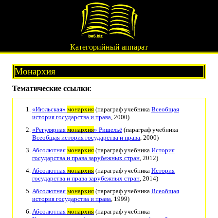
Категорийный аппарат
Монархия
Тематические ссылки
:
«Июльская»
монархия
(параграф учебника
Всеобщая
история государства и права
, 2000)
«Регулярная
монархия
» Ришельё
(параграф учебника
Всеобщая история государства и права
, 2000)
Абсолютная
монархия
(параграф учебника
История
государства и права зарубежных стран
, 2012)
Абсолютная
монархия
(параграф учебника
История
государства и права зарубежных стран
, 2014)
Абсолютная
монархия
(параграф учебника
Всеобщая
история государства и права
, 1999)
Абсолютная
монархия
(параграф учебника