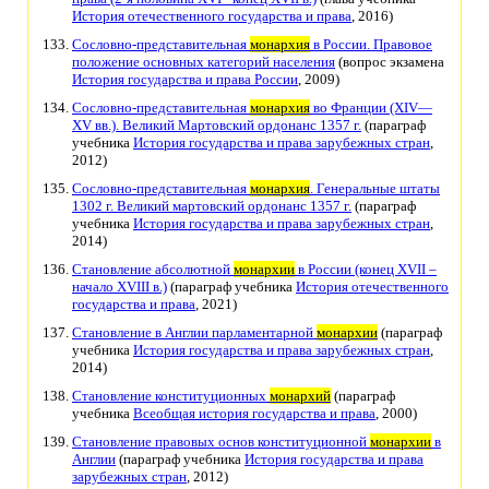
История отечественного государства и права
, 2016)
Сословно-представительная
монархия
в России. Правовое
положение основных категорий населения
(вопрос экзамена
История государства и права России
, 2009)
Сословно-представительная
монархия
во Франции (XIV—
XV вв.). Великий Мартовский ордонанс 1357 г.
(параграф
учебника
История государства и права зарубежных стран
,
2012)
Сословно-представительная
монархия
. Генеральные штаты
1302 г. Великий мартовский ордонанс 1357 г.
(параграф
учебника
История государства и права зарубежных стран
,
2014)
Становление абсолютной
монархии
в России (конец XVII –
начало XVIII в.)
(параграф учебника
История отечественного
государства и права
, 2021)
Становление в Англии парламентарной
монархии
(параграф
учебника
История государства и права зарубежных стран
,
2014)
Становление конституционных
монархий
(параграф
учебника
Всеобщая история государства и права
, 2000)
Становление правовых основ конституционной
монархии
в
Англии
(параграф учебника
История государства и права
зарубежных стран
, 2012)