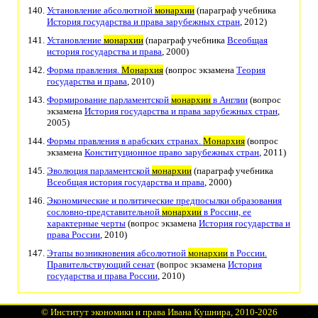
Установление абсолютной
монархии
(параграф учебника
История государства и права зарубежных стран
, 2012)
Установление
монархии
(параграф учебника
Всеобщая
история государства и права
, 2000)
Форма правления.
Монархия
(вопрос экзамена
Теория
государства и права
, 2010)
Формирование парламентской
монархии
в Англии
(вопрос
экзамена
История государства и права зарубежных стран
,
2005)
Формы правления в арабских странах.
Монархия
(вопрос
экзамена
Конституционное право зарубежных стран
, 2011)
Эволюция парламентской
монархии
(параграф учебника
Всеобщая история государства и права
, 2000)
Экономические и политические предпосылки образования
сословно-представительной
монархии
в России, ее
характерные черты
(вопрос экзамена
История государства и
права России
, 2010)
Этапы возникновения абсолютной
монархии
в России.
Правительствующий сенат
(вопрос экзамена
История
государства и права России
, 2010)
©
Институт экономики и права Ивана Кушнира
, 2010
-2026