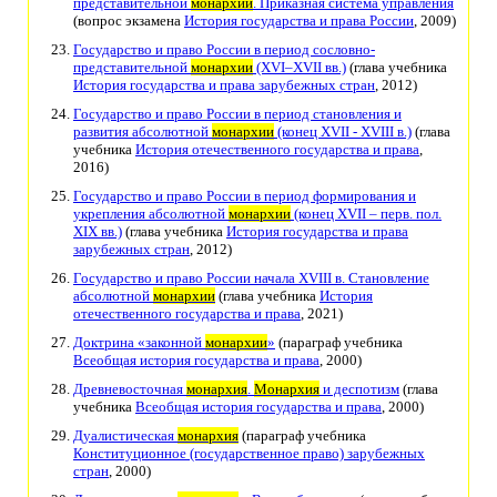
представительной
монархии
. Приказная система управления
(вопрос экзамена
История государства и права России
, 2009)
Государство и право России в период сословно-
представительной
монархии
(XVI–XVII вв.)
(глава учебника
История государства и права зарубежных стран
, 2012)
Государство и право России в период становления и
развития абсолютной
монархии
(конец XVII - XVIII в.)
(глава
учебника
История отечественного государства и права
,
2016)
Государство и право России в период формирования и
укрепления абсолютной
монархии
(конец XVII – перв. пол.
XIX вв.)
(глава учебника
История государства и права
зарубежных стран
, 2012)
Государство и право России начала XVIII в. Становление
абсолютной
монархии
(глава учебника
История
отечественного государства и права
, 2021)
Доктрина «законной
монархии
»
(параграф учебника
Всеобщая история государства и права
, 2000)
Древневосточная
монархия
.
Монархия
и деспотизм
(глава
учебника
Всеобщая история государства и права
, 2000)
Дуалистическая
монархия
(параграф учебника
Конституционное (государственное право) зарубежных
стран
, 2000)