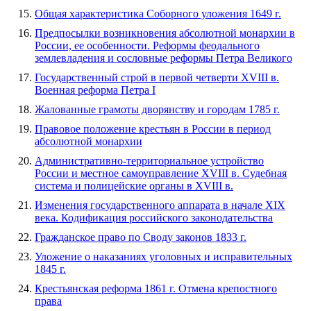
Общая характеристика Соборного уложения 1649 г.
Предпосылки возникновения абсолютной монархии в
России, ее особенности. Реформы феодального
землевладения и сословные реформы Петра Великого
Государственный строй в первой четверти XVIII в.
Военная реформа Петра I
Жалованные грамоты дворянству и городам 1785 г.
Правовое положение крестьян в России в период
абсолютной монархии
Административно-территориальное устройство
России и местное самоуправление XVIII в. Судебная
система и полицейские органы в XVIII в.
Изменения государственного аппарата в начале XIX
века. Кодификация российского законодательства
Гражданское право по Своду законов 1833 г.
Уложение о наказаниях уголовных и исправительных
1845 г.
Крестьянская реформа 1861 г. Отмена крепостного
права