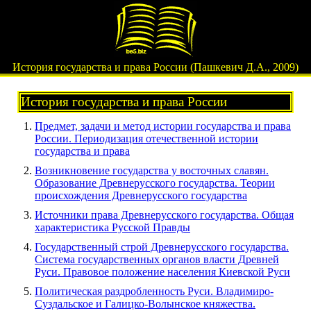
История государства и права России (Пашкевич Д.А., 2009)
История государства и права России
Предмет, задачи и метод истории государства и права
России. Периодизация отечественной истории
государства и права
Возникновение государства у восточных славян.
Образование Древнерусского государства. Теории
происхождения Древнерусского государства
Источники права Древнерусского государства. Общая
характеристика Русской Правды
Государственный строй Древнерусского государства.
Система государственных органов власти Древней
Руси. Правовое положение населения Киевской Руси
Политическая раздробленность Руси. Владимиро-
Суздальское и Галицко-Волынское княжества.