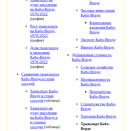
Верде
душу населения
на Кабо-Верде,
Частные инвестиции
1970-2022
Кабо-Верде
(график)
Капитальные
Рост транспорта
вложения Кабо-
на Кабо-Верде,
Верде
1970-2022
Экспорт Кабо-Верде
(график)
Импорт Кабо-Верде
Доля транспорта
в экономике
Добавленная стоимость
Кабо-Верде,
Кабо-Верде
1970-2022
(график)
Сельское хозяйство
Кабо-Верде
Сравнение транспорта
Кабо-Верде и стран
Промышленность
соседей
Кабо-Верде
Транспорт Кабо-
Переработка
Верде и стран
Кабо-Верде
соседей
(таблица)
Строительство Кабо-
Транспорт на
Верде
душу населения
Торговля Кабо-Верде
на Кабо-Верде и
в странах
Транспорт Кабо-
соседях
(таблица)
Верде