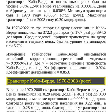
транспорта Кабо-Верде в постоянных ценах был на
уровне 5.0%. Доля в мире увеличилась на 0.0001%. Доля
в Африке увеличилась на 0.030%. Минимум транспорта
был в 1970 году (0.0064 млрд. долл.). Максимум
транспорта был в 2008 году (0.30 млрд. долл.).
За 1970-2022 гг. транспорт на душу населения на Кабо-
Верде повысился на 372.3 долларов (в 17.7 раз) до 394.6
долларов. Среднегодовой прирост транспорта на душу
населения в текущих ценах был на уровне 7.2 долларов
или 5.7%.
Изменение транспорта Кабо-Верде описывается
линейной корреляционно-регрессионной моделью:
y=0.0060x-11.9
, где
y
- расчетное значение транспорта
Кабо-Верде,
x
- год. Коэффициент корреляции = 0.924.
Коэффициент детерминации = 0.853.
Транспорт Кабо-Верде, 1970-2008 (рост)
В течение 1970-2008 гг. транспорт Кабо-Верде в текущих
ценах повысился на 0.29 млрд. долл. (в 46.1 раз) до 0.30
млрд. долл.; изменение произошло на 0.0050 млрд. долл.
благодаря росту численности населения на 0.22 млн., а
также на 0.28 млрд. долл. благодаря росту транспорта на