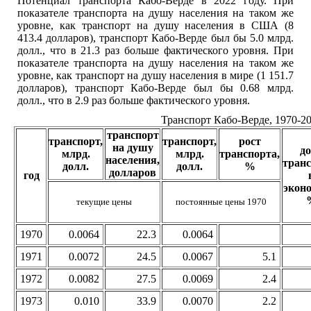
Потенциал транспорта Кабо-Верде в 2022 году. При
показателе транспорта на душу населения на таком же
уровне, как транспорт на душу населения в США (8
413.4 долларов), транспорт Кабо-Верде был бы 5.0 млрд.
долл., что в 21.3 раз больше фактического уровня. При
показателе транспорта на душу населения на таком же
уровне, как транспорт на душу населения в мире (1 151.7
долларов), транспорт Кабо-Верде был бы 0.68 млрд.
долл., что в 2.9 раз больше фактического уровня.
Транспорт Кабо-Верде, 1970-2
транспорт
транспорт,
транспорт,
рост
на душу
д
млрд.
млрд.
транспорта,
населения,
тран
долл.
долл.
%
долларов
год
экон
текущие цены
постоянные цены 1970
1970
0.0064
22.3
0.0064
1971
0.0072
24.5
0.0067
5.1
1972
0.0082
27.5
0.0069
2.4
1973
0.010
33.9
0.0070
2.2