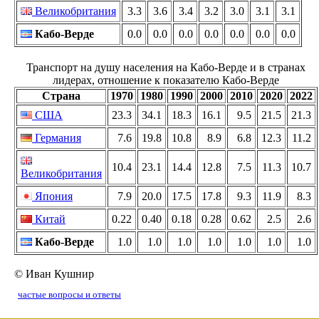
Великобритания
3.3
3.6
3.4
3.2
3.0
3.1
3.1
Кабо-Верде
0.0
0.0
0.0
0.0
0.0
0.0
0.0
Транспорт на душу населения на Кабо-Верде и в странах
лидерах, отношение к показателю Кабо-Верде
Страна
1970
1980
1990
2000
2010
2020
2022
США
23.3
34.1
18.3
16.1
9.5
21.5
21.3
Германия
7.6
19.8
10.8
8.9
6.8
12.3
11.2
10.4
23.1
14.4
12.8
7.5
11.3
10.7
Великобритания
Япония
7.9
20.0
17.5
17.8
9.3
11.9
8.3
Китай
0.22
0.40
0.18
0.28
0.62
2.5
2.6
Кабо-Верде
1.0
1.0
1.0
1.0
1.0
1.0
1.0
© Иван Кушнир
частые вопросы и ответы