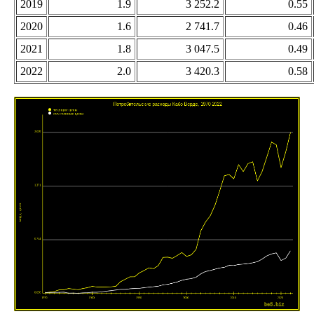
2019
1.9
3 252.2
0.55
2020
1.6
2 741.7
0.46
2021
1.8
3 047.5
0.49
2022
2.0
3 420.3
0.58