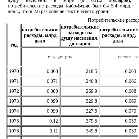
душу населения в мире (9 051.2 долларов),
потребительские расходы Кабо-Верде был бы 5.4 млрд.
долл., что в 2.6 раз больше фактического уровня.
Потребительские расхо
потребительские
потребительские
потребительские
расходы на
расходы, млрд.
расходы, млрд.
душу населения,
долл.
долл.
долларов
год
текущие цены
постоянные
1970
0.063
218.5
0.063
1971
0.071
240.8
0.066
1972
0.080
269.9
0.068
1973
0.099
329.8
0.069
1974
0.099
327.5
0.070
1975
0.12
379.5
0.059
1976
0.11
349.8
0.059