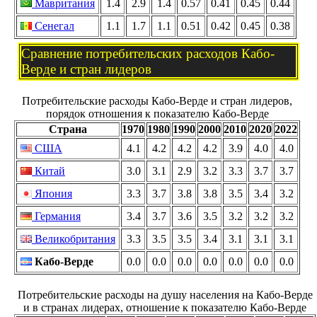
Мавритания
1.4
2.9
1.4
0.57
0.41
0.45
0.44
Сенегал
1.1
1.7
1.1
0.51
0.42
0.45
0.38
Сравнение потребительских расходов Кабо-
Верде и стран лидеров
Потребительские расходы Кабо-Верде и стран лидеров,
порядок отношения к показателю Кабо-Верде
Страна
1970
1980
1990
2000
2010
2020
2022
США
4.1
4.2
4.2
4.2
3.9
4.0
4.0
Китай
3.0
3.1
2.9
3.2
3.3
3.7
3.7
Япония
3.3
3.7
3.8
3.8
3.5
3.4
3.2
Германия
3.4
3.7
3.6
3.5
3.2
3.2
3.2
Великобритания
3.3
3.5
3.5
3.4
3.1
3.1
3.1
Кабо-Верде
0.0
0.0
0.0
0.0
0.0
0.0
0.0
Потребительские расходы на душу населения на Кабо-Верде
и в странах лидерах, отношение к показателю Кабо-Верде