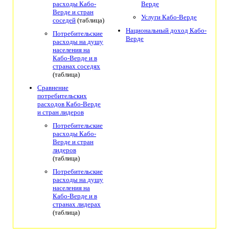
расходы Кабо-
Верде
Верде и стран
Услуги Кабо-Верде
соседей
(таблица)
Национальный доход Кабо-
Потребительские
Верде
расходы на душу
населения на
Кабо-Верде и в
странах соседях
(таблица)
Сравнение
потребительских
расходов Кабо-Верде
и стран лидеров
Потребительские
расходы Кабо-
Верде и стран
лидеров
(таблица)
Потребительские
расходы на душу
населения на
Кабо-Верде и в
странах лидерах
(таблица)