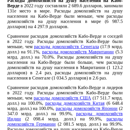
Расходы домохозяйств на душу населения на Кабо-
Верде
в 2022 году составляли 2 689.6 долларов, занимали
131е место в мире. Расходы домохозяйств на душу
населения на Кабо-Верде были меньше, чем расходы
домохозяйств на душу населения в мире (6 987.5
долларов) на 4 297.9 долларов.
Сравнение расходов домохозяйств Кабо-Верде и соседей
в 2022 году. Расходы домохозяйств Кабо-Верде были
меньше, чем
расходы домохозяйств Сенегала
(17.9 млрд.
долл.) на 91.1%,
расходы домохозяйств Мавритании
(5.3
млрд. долл.) на 70.0%. Расходы домохозяйств на душу
населения на Кабо-Верде были больше, чем расходы
домохозяйств на душу населения в Мавритании (1 123.2
долларов) в 2.4 раз, расходы домохозяйств на душу
населения в Сенегале (1 034.5 долларов) в 2.6 раз.
Сравнение расходов домохозяйств Кабо-Верде и лидеров
в 2022 году. Расходы домохозяйств Кабо-Верде были
меньше, чем
расходы домохозяйств США
(17 511.7 млрд.
долл.) на 100.0%,
расходы домохозяйств Китая
(6 648.4
млрд. долл.) на 100.0%,
расходы домохозяйств Японии
(2
347.0 млрд. долл.) на 99.9%,
расходы домохозяйств
Индии
(2 098.4 млрд. долл.) на 99.9%,
расходы
домохозяйств Германии
(2 081.5 млрд. долл.) на 99.9%.
Расходы домохозяйств на душу населения на Кабо-Верде