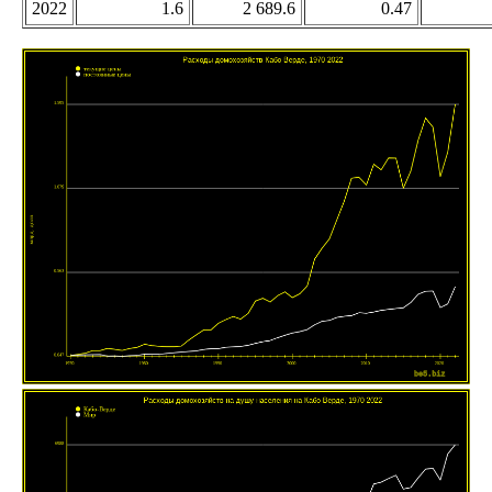
2022
1.6
2 689.6
0.47