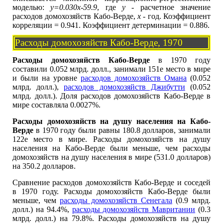
моделью:
y=0.030x-59.9
, где
y
- расчетное значение
расходов домохозяйств Кабо-Верде,
x
- год. Коэффициент
корреляции = 0.941. Коэффициент детерминации = 0.886.
Расходы домохозяйств Кабо-Верде, 1970
Расходы домохозяйств Кабо-Верде
в 1970 году
составили 0.052 млрд. долл., занимали 151е место в мире
и были на уровне
расходов домохозяйств Омана
(0.052
млрд. долл.),
расходов домохозяйств Джибутти
(0.052
млрд. долл.). Доля расходов домохозяйств Кабо-Верде в
мире составляла 0.0027%.
Расходы домохозяйств на душу населения на Кабо-
Верде
в 1970 году были равны 180.8 долларов, занимали
122е место в мире. Расходы домохозяйств на душу
населения на Кабо-Верде были меньше, чем расходы
домохозяйств на душу населения в мире (531.0 долларов)
на 350.2 долларов.
Сравнение расходов домохозяйств Кабо-Верде и соседей
в 1970 году. Расходы домохозяйств Кабо-Верде были
меньше, чем
расходы домохозяйств Сенегала
(0.9 млрд.
долл.) на 94.4%,
расходы домохозяйств Мавритании
(0.3
млрд. долл.) на 79.8%. Расходы домохозяйств на душу