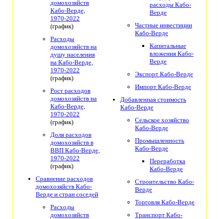
домохозяйств
расходы Кабо-
Кабо-Верде,
Верде
1970-2022
Частные инвестиции
(график)
Кабо-Верде
Расходы
Капитальные
домохозяйств на
вложения Кабо-
душу населения
Верде
на Кабо-Верде,
1970-2022
Экспорт Кабо-Верде
(график)
Импорт Кабо-Верде
Рост расходов
домохозяйств на
Добавленная стоимость
Кабо-Верде,
Кабо-Верде
1970-2022
Сельское хозяйство
(график)
Кабо-Верде
Доля расходов
Промышленность
домохозяйств в
Кабо-Верде
ВВП Кабо-Верде,
1970-2022
Переработка
(график)
Кабо-Верде
Сравнение расходов
Строительство Кабо-
домохозяйств Кабо-
Верде
Верде и стран соседей
Торговля Кабо-Верде
Расходы
домохозяйств
Транспорт Кабо-