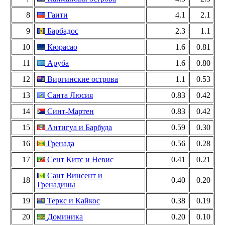
8
Гаити
4.1
2.1
9
Барбадос
2.3
1.1
10
Кюрасао
1.6
0.81
11
Аруба
1.6
0.80
12
Виргинские острова
1.1
0.53
13
Санта Люсия
0.83
0.42
14
Синт-Мартен
0.83
0.42
15
Антигуа и Барбуда
0.59
0.30
16
Гренада
0.56
0.28
17
Сент Китс и Невис
0.41
0.21
Сант Винсент и
18
0.40
0.20
Гренадины
19
Теркс и Кайкос
0.38
0.19
20
Доминика
0.20
0.10