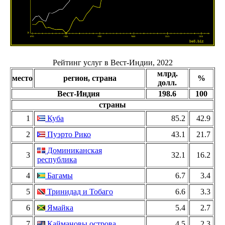
Рейтинг услуг в Вест-Индии, 2022
млрд.
место
регион, страна
%
долл.
Вест-Индия
198.6
100
страны
1
Куба
85.2
42.9
2
Пуэрто Рико
43.1
21.7
Доминиканская
3
32.1
16.2
республика
4
Багамы
6.7
3.4
5
Тринидад и Тобаго
6.6
3.3
6
Ямайка
5.4
2.7
7
Каймановы острова
4.5
2.3