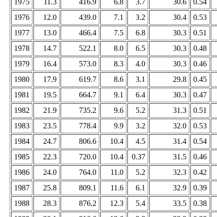
1975
11.3
416.9
6.8
3.7
30.6
0.54
1976
12.0
439.0
7.1
3.2
30.4
0.53
1977
13.0
466.4
7.5
6.8
30.3
0.51
1978
14.7
522.1
8.0
6.5
30.3
0.48
1979
16.4
573.0
8.3
4.0
30.3
0.46
1980
17.9
619.7
8.6
3.1
29.8
0.45
1981
19.5
664.7
9.1
6.4
30.3
0.47
1982
21.9
735.2
9.6
5.2
31.3
0.51
1983
23.5
778.4
9.9
3.2
32.0
0.53
1984
24.7
806.6
10.4
4.5
31.4
0.54
1985
22.3
720.0
10.4
0.37
31.5
0.46
1986
24.0
764.0
11.0
5.2
32.3
0.42
1987
25.8
809.1
11.6
6.1
32.9
0.39
1988
28.3
876.2
12.3
5.4
33.5
0.38