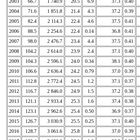
2003
66.7
1 740.9
20.5
6.9
37.3
0.40
2004
71.6
1 851.8
21.4
4.3
37.2
0.39
2005
82.4
2 114.3
22.4
4.6
37.5
0.41
2006
88.5
2 254.6
22.4
0.14
36.8
0.41
2007
98.0
2 476.7
23.4
4.4
37.5
0.41
2008
104.2
2 614.0
23.9
2.4
37.1
0.40
2009
104.3
2 596.1
24.0
0.34
38.1
0.40
2010
106.6
2 636.4
24.2
0.79
37.0
0.39
2011
112.8
2 772.4
24.5
1.2
37.1
0.37
2012
116.7
2 846.0
24.9
1.5
37.2
0.38
2013
121.1
2 933.4
25.3
1.6
37.4
0.38
2014
123.1
2 962.6
25.4
0.50
36.9
0.37
2015
126.7
3 030.9
25.5
0.25
37.1
0.40
2016
128.7
3 061.6
25.8
1.4
37.0
0.39