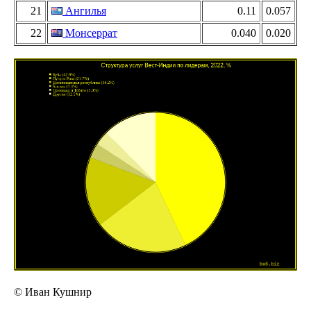
21
Ангилья
0.11
0.057
22
Монсеррат
0.040
0.020
© Иван Кушнир