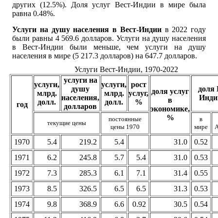
других (12.5%). Доля услуг Вест-Индии в мире была
равна 0.48%.
Услуги на душу населения в Вест-Индии
в 2022 году
были равны 4 569.6 долларов. Услуги на душу населения
в Вест-Индии были меньше, чем услуги на душу
населения в мире (5 217.3 долларов) на 647.7 долларов.
Услуги Вест-Индии, 1970-2022
услуги на
услуги,
услуги,
рост
душу
доля 
доля услуг
млрд.
млрд.
услуг,
населения,
Инди
в
долл.
долл.
%
год
долларов
экономике,
%
постоянные
в
текущие цены
цены 1970
мире
А
1970
5.4
219.2
5.4
31.0
0.52
1971
6.2
245.8
5.7
5.4
31.0
0.53
1972
7.3
285.3
6.1
7.1
31.4
0.55
1973
8.5
326.5
6.5
6.5
31.3
0.53
1974
9.8
368.9
6.6
0.92
30.5
0.54