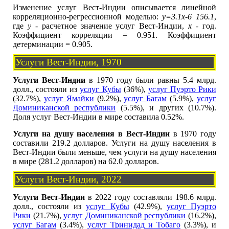
Изменение услуг Вест-Индии описывается линейной
корреляционно-регрессионной моделью:
y=3.1x-6 156.1
,
где
y
- расчетное значение услуг Вест-Индии,
x
- год.
Коэффициент корреляции = 0.951. Коэффициент
детерминации = 0.905.
Услуги Вест-Индии, 1970
Услуги Вест-Индии
в 1970 году были равны 5.4 млрд.
долл., состояли из
услуг Кубы
(36%),
услуг Пуэрто Рики
(32.7%),
услуг Ямайки
(9.2%),
услуг Багам
(5.9%),
услуг
Доминиканской республики
(5.5%), и других (10.7%).
Доля услуг Вест-Индии в мире составила 0.52%.
Услуги на душу населения в Вест-Индии
в 1970 году
составили 219.2 долларов. Услуги на душу населения в
Вест-Индии были меньше, чем услуги на душу населения
в мире (281.2 долларов) на 62.0 долларов.
Услуги Вест-Индии, 2022
Услуги Вест-Индии
в 2022 году составляли 198.6 млрд.
долл., состояли из
услуг Кубы
(42.9%),
услуг Пуэрто
Рики
(21.7%),
услуг Доминиканской республики
(16.2%),
услуг Багам
(3.4%),
услуг Тринидад и Тобаго
(3.3%), и