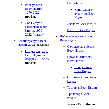
Вест-Индии
Рост услуг в
Вест-Индии,
Капитальные
1970-2022
вложения Вест-
(график)
Индии
Доля услуг в
Экспорт Вест-Индии
экономике Вест-
Импорт Вест-Индии
Индии, 1970-
2022
(график)
Добавленная стоимость
Вест-Индии
Рейтинг услуг в Вест-
Индии, 2022
(таблица)
Сельское хозяйство
Вест-Индии
Структура услуг
Вест-Индии по
Промышленность
лидерам, 2022, %
Вест-Индии
(график)
Переработка
Вест-Индии
Строительство Вест-
Индии
Торговля Вест-Индии
Транспорт Вест-
Индии
Услуги Вест-Индии