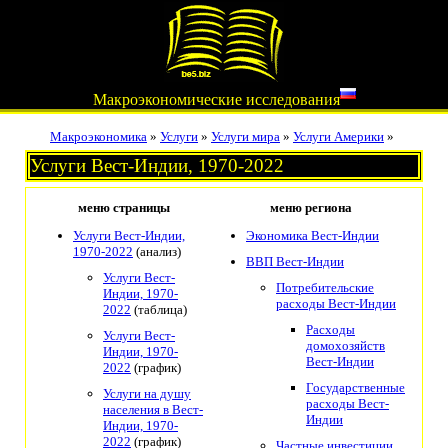
Макроэкономические исследования
Макроэкономика
»
Услуги
»
Услуги мира
»
Услуги Америки
»
Услуги Вест-Индии, 1970-2022
меню страницы
меню региона
Услуги Вест-Индии,
Экономика Вест-Индии
1970-2022
(анализ)
ВВП Вест-Индии
Услуги Вест-
Потребительские
Индии, 1970-
расходы Вест-Индии
2022
(таблица)
Расходы
Услуги Вест-
домохозяйств
Индии, 1970-
Вест-Индии
2022
(график)
Государственные
Услуги на душу
расходы Вест-
населения в Вест-
Индии
Индии, 1970-
2022
(график)
Частные инвестиции