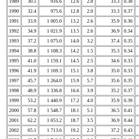
1989
30.1
916.6
12.6
2.8
33.3
0.38
1990
32.4
975.6
12.8
2.0
33.3
0.37
1991
33.9
1 005.0
13.2
2.6
35.9
0.36
1992
34.9
1 021.9
13.5
2.6
36.9
0.34
1993
37.2
1 075.0
14.0
3.2
37.4
0.35
1994
38.8
1 108.3
14.2
1.5
35.3
0.34
1995
41.0
1 159.1
14.5
2.5
34.6
0.33
1996
41.9
1 169.3
15.1
3.8
35.0
0.33
1997
45.7
1 264.0
15.9
5.7
35.6
0.35
1998
48.9
1 336.8
16.6
3.9
35.2
0.37
1999
53.2
1 440.9
17.2
4.0
35.9
0.39
2000
57.8
1 548.7
18.1
5.1
36.5
0.41
2001
62.2
1 653.2
18.7
3.5
36.9
0.44
2002
65.1
1 713.6
19.2
2.3
37.2
0.43