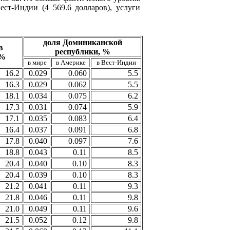
ст-Индии (4 569.6 долларов), услуги
доля Доминиканской
в
республики, %
 %
в мире
в Америке
в Вест-Индии
16.2
0.029
0.060
5.5
16.3
0.029
0.062
5.5
18.1
0.034
0.075
6.2
17.3
0.031
0.074
5.9
17.1
0.035
0.083
6.4
16.4
0.037
0.091
6.8
17.8
0.040
0.097
7.6
18.8
0.043
0.11
8.5
20.4
0.040
0.10
8.3
20.4
0.039
0.10
8.3
21.2
0.041
0.11
9.3
21.8
0.046
0.11
9.8
21.0
0.049
0.11
9.6
21.5
0.052
0.12
9.8