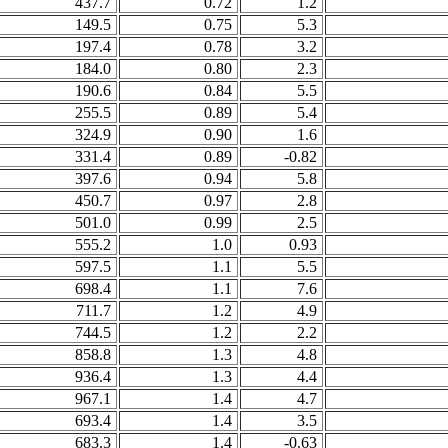
437.7
0.72
1.2
149.5
0.75
5.3
197.4
0.78
3.2
184.0
0.80
2.3
190.6
0.84
5.5
255.5
0.89
5.4
324.9
0.90
1.6
331.4
0.89
-0.82
397.6
0.94
5.8
450.7
0.97
2.8
501.0
0.99
2.5
555.2
1.0
0.93
597.5
1.1
5.5
698.4
1.1
7.6
711.7
1.2
4.9
744.5
1.2
2.2
858.8
1.3
4.8
936.4
1.3
4.4
967.1
1.4
4.7
693.4
1.4
3.5
683.3
1.4
-0.63