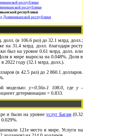
никанской республики
иниканской республики
иканской республики
д Доминиканской республики
лл. (в 106.6 раз) до 32.1 млрд. долл.;
е на 31.4 млрд. долл. благодаря росту
ки был на уровне 0.61 млрд. долл. или
оля в мире выросла на 0.048%. Доля в
 2022 году (32.1 млрд. долл.).
аров (в 42.5 раз) до 2 860.1 долларов.
%.
ной моделью:
y=0.56x-1 108.0
, где
y
-
ициент детерминации = 0.833.
мире и были на уровне
услуг Багам
(0.32
 0.029%.
анимали 121е место в мире. Услуги на
 долларов) на 214.0 долларов.