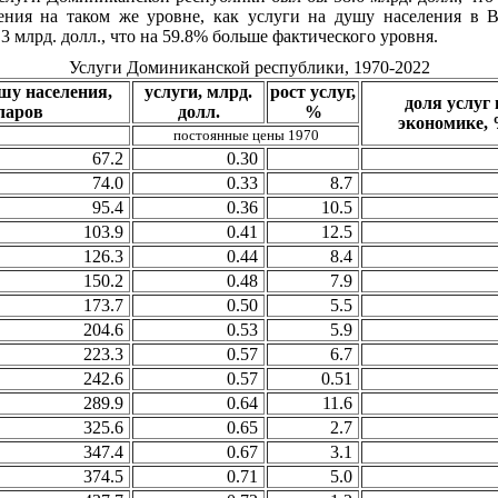
ения на таком же уровне, как услуги на душу населения в Ве
 млрд. долл., что на 59.8% больше фактического уровня.
Услуги Доминиканской республики, 1970-2022
ушу населения,
услуги, млрд.
рост услуг,
доля услуг 
ларов
долл.
%
экономике,
постоянные цены 1970
67.2
0.30
74.0
0.33
8.7
95.4
0.36
10.5
103.9
0.41
12.5
126.3
0.44
8.4
150.2
0.48
7.9
173.7
0.50
5.5
204.6
0.53
5.9
223.3
0.57
6.7
242.6
0.57
0.51
289.9
0.64
11.6
325.6
0.65
2.7
347.4
0.67
3.1
374.5
0.71
5.0