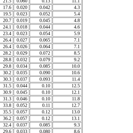
21.5
0.060
0.13
11.1
17.6
0.020
0.042
4.3
19.5
0.023
0.052
5.4
20.7
0.019
0.045
4.8
24.1
0.018
0.044
4.6
23.4
0.023
0.054
5.9
26.4
0.027
0.065
7.1
26.4
0.026
0.064
7.1
28.2
0.029
0.072
8.5
28.8
0.032
0.079
9.2
29.8
0.034
0.085
10.0
30.2
0.035
0.090
10.6
30.3
0.037
0.093
11.4
31.5
0.044
0.10
12.5
30.9
0.045
0.10
12.1
31.3
0.046
0.10
11.8
33.8
0.052
0.11
12.7
35.5
0.057
0.12
13.0
36.2
0.057
0.12
13.1
32.4
0.037
0.085
9.3
29.6
0.033
0.080
8.6