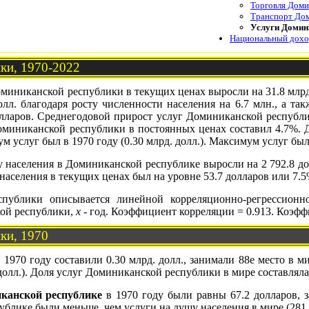
Торговля Доми
Транспорт Дом
Услуги Домин
Национальный дохо
ки, 1970-2022
миниканской республики в текущих ценах выросли на 31.8 млрд. до
лл. благодаря росту численности населения на 6.7 млн., а такж
олларов. Среднегодовой прирост услуг Доминиканской республи
оминиканской республики в постоянных ценах составил 4.7%. Д
услуг был в 1970 году (0.30 млрд. долл.). Максимум услуг был в
у населения в Доминиканской республике выросли на 2 792.8 долл
населения в текущих ценах был на уровне 53.7 долларов или 7.5
спублики описывается линейной корреляционно-регрессион
кой республики,
x
- год. Коэффициент корреляции = 0.913. Коэфф
ки, 1970
 1970 году составили 0.30 млрд. долл., занимали 88е место в 
долл.). Доля услуг Доминиканской республики в мире составляла
канской республике
в 1970 году были равны 67.2 долларов, з
блике были меньше, чем услуги на душу населения в мире (281.2