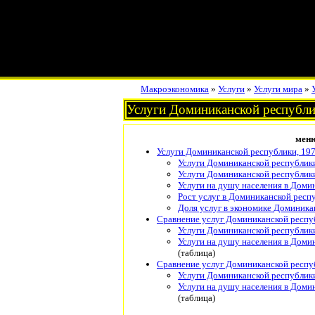
Макроэкономика
»
Услуги
»
Услуги мира
»
Услуги Доминиканской республи
мен
Услуги Доминиканской республики, 19
Услуги Доминиканской республик
Услуги Доминиканской республик
Услуги на душу населения в Доми
Рост услуг в Доминиканской респ
Доля услуг в экономике Доминика
Сравнение услуг Доминиканской респуб
Услуги Доминиканской республики
Услуги на душу населения в Домин
(таблица)
Сравнение услуг Доминиканской респуб
Услуги Доминиканской республики
Услуги на душу населения в Доми
(таблица)