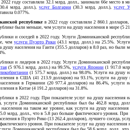
 2022 году составляли 32.1 млрд. долл., занимали 66е место в 
30.4 млрд. долл.),
услуг Болгарии
(30.3 млрд. долл.),
услуг У
тавила 0.077%.
канской республике
в 2022 году составляли 2 860.1 долларов,
лике были меньше, чем услуги на душу населения в мире (5 217.
блики и соседей в 2022 году. Услуги Доминиканской республ
ше, чем
услуги Пуэрто Рики
(43.1 млрд. долл.) на 25.5%. Услу
 душу населения на Гаити (355.5 долларов) в 8.0 раз, но были 
4%.
ублики и лидеров в 2022 году. Услуги Доминиканской республ
тая
(5 976.1 млрд. долл.) на 99.5%,
услуги Японии
(1 917.0 млр
еликобритании
(1 575.7 млрд. долл.) на 98.0%. Услуги на душу
еления в США (41 213.9 долларов) на 93.1%, услуги на душу 
населения в Германии (20 977.4 долларов) на 86.4%, услуги 
еления в Китае (4 191.2 долларов) на 31.8%.
блики в 2022 году. При показателе услуг на душу населения на
, услуги Доминиканской республики был бы 462.8 млрд. долл.
 населения на таком же уровне, как услуги на душу населения 
0 млрд. долл., что в 5.8 раз больше фактического уровня. При 
аселения в Пуэрто Рико (13 262.4 долларов), лучшего соседа, 
ше фактического уровня. При показателе услуг на душу населения 
 услуги Доминиканской республики был бы 58.6 млрд. долл., что