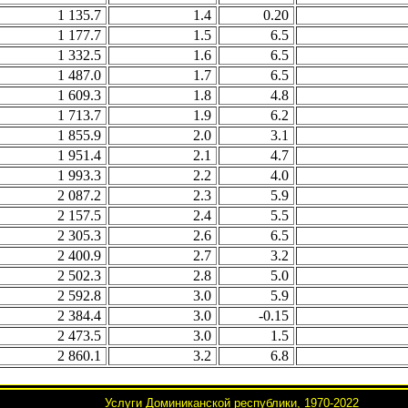
1 135.7
1.4
0.20
1 177.7
1.5
6.5
1 332.5
1.6
6.5
1 487.0
1.7
6.5
1 609.3
1.8
4.8
1 713.7
1.9
6.2
1 855.9
2.0
3.1
1 951.4
2.1
4.7
1 993.3
2.2
4.0
2 087.2
2.3
5.9
2 157.5
2.4
5.5
2 305.3
2.6
6.5
2 400.9
2.7
3.2
2 502.3
2.8
5.0
2 592.8
3.0
5.9
2 384.4
3.0
-0.15
2 473.5
3.0
1.5
2 860.1
3.2
6.8