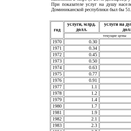
При показателе услуг на душу насел
Доминиканской республики был бы 51.3
услуги, млрд.
услуги на д
долл.
дол
год
текущие цены
1970
0.30
1971
0.34
1972
0.45
1973
0.50
1974
0.63
1975
0.77
1976
0.91
1977
1.1
1978
1.2
1979
1.4
1980
1.7
1981
1.9
1982
2.1
1983
2.3