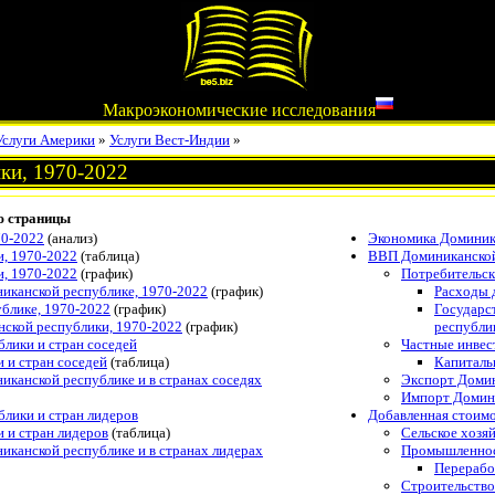
Макроэкономические исследования
Услуги Америки
»
Услуги Вест-Индии
»
ки, 1970-2022
ю страницы
70-2022
(анализ)
Экономика Доминик
и, 1970-2022
(таблица)
ВВП Доминиканской
и, 1970-2022
(график)
Потребительск
никанской республике, 1970-2022
(график)
Расходы 
ублике, 1970-2022
(график)
Государс
нской республики, 1970-2022
(график)
республи
лики и стран соседей
Частные инвес
 и стран соседей
(таблица)
Капиталь
иканской республике и в странах соседях
Экспорт Домин
Импорт Домин
лики и стран лидеров
Добавленная стоим
 и стран лидеров
(таблица)
Сельское хозя
никанской республике и в странах лидерах
Промышленнос
Перерабо
Строительство