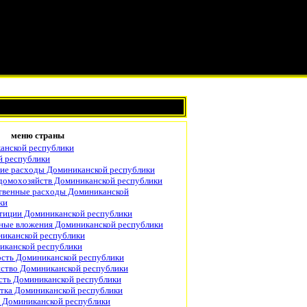
меню страны
анской республики
 республики
ие расходы Доминиканской республики
домохозяйств Доминиканской республики
твенные расходы Доминиканской
ки
тиции Доминиканской республики
ные вложения Доминиканской республики
иканской республики
иканской республики
ость Доминиканской республики
йство Доминиканской республики
ть Доминиканской республики
тка Доминиканской республики
 Доминиканской республики