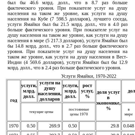
был бы 46.6 млрд. долл., что в 8.7 раз больше
фактического уровня. При показателе услуг на душу
населения на таком же уровне, как услуги на душу
населения на Кубе (7 598.5 долларов), лучшего соседа,
услуги Ямайки был бы 21.5 млрд. долл., что в 4.0 раз
больше фактического уровня. При показателе услуг на
душу населения на таком же уровне, как услуги на душу
населения в мире (5 217.3 долларов), услуги Ямайки был
бы 14.8 млрд. долл., что в 2.7 раз больше фактического
уровня. При показателе услуг на душу населения на
таком же уровне, как услуги на душу населения в Вест-
Индии (4 569.6 долларов), услуги Ямайки был бы 12.9
млрд. долл., что в 2.4 раз больше фактического уровня.
Услуги Ямайки, 1970-2022
услуги на
услуги,
услуги,
рост
душу
млрд.
млрд.
услуг,
до
доля услуг
населения,
долл.
долл.
%
в
долларов
год
экономике,
%
постоянные
в
текущие цены
цены 1970
мире
1970
0.50
269.9
0.50
29.8
0.048