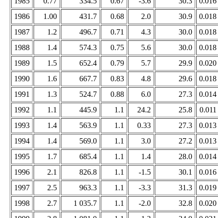
1985
0.77
334.5
0.67
-3.6
30.3
0.016
1986
1.00
431.7
0.68
2.0
30.9
0.018
1987
1.2
496.7
0.71
4.3
30.0
0.018
1988
1.4
574.3
0.75
5.6
30.0
0.018
1989
1.5
652.4
0.79
5.7
29.9
0.020
1990
1.6
667.7
0.83
4.8
29.6
0.018
1991
1.3
524.7
0.88
6.0
27.3
0.014
1992
1.1
445.9
1.1
24.2
25.8
0.011
1993
1.4
563.9
1.1
0.33
27.3
0.013
1994
1.4
569.0
1.1
3.0
27.2
0.013
1995
1.7
685.4
1.1
1.4
28.0
0.014
1996
2.1
826.8
1.1
-1.5
30.1
0.016
1997
2.5
963.3
1.1
-3.3
31.3
0.019
1998
2.7
1 035.7
1.1
-2.0
32.8
0.020