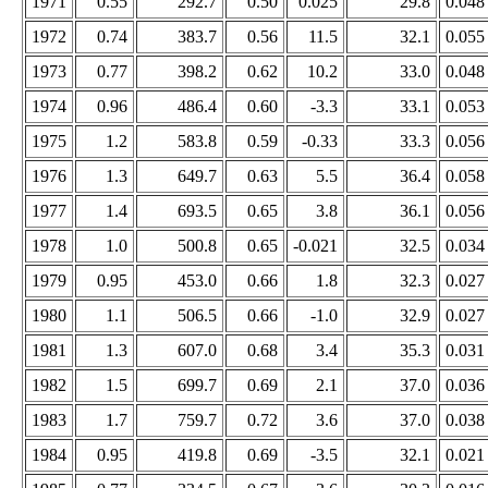
1971
0.55
292.7
0.50
0.025
29.8
0.048
1972
0.74
383.7
0.56
11.5
32.1
0.055
1973
0.77
398.2
0.62
10.2
33.0
0.048
1974
0.96
486.4
0.60
-3.3
33.1
0.053
1975
1.2
583.8
0.59
-0.33
33.3
0.056
1976
1.3
649.7
0.63
5.5
36.4
0.058
1977
1.4
693.5
0.65
3.8
36.1
0.056
1978
1.0
500.8
0.65
-0.021
32.5
0.034
1979
0.95
453.0
0.66
1.8
32.3
0.027
1980
1.1
506.5
0.66
-1.0
32.9
0.027
1981
1.3
607.0
0.68
3.4
35.3
0.031
1982
1.5
699.7
0.69
2.1
37.0
0.036
1983
1.7
759.7
0.72
3.6
37.0
0.038
1984
0.95
419.8
0.69
-3.5
32.1
0.021