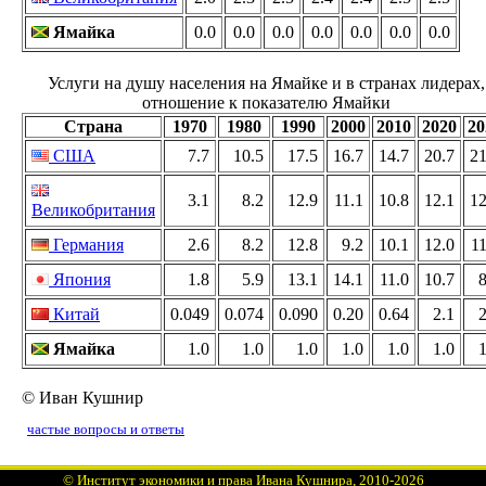
Ямайка
0.0
0.0
0.0
0.0
0.0
0.0
0.0
Услуги на душу населения на Ямайке и в странах лидерах,
отношение к показателю Ямайки
Страна
1970
1980
1990
2000
2010
2020
20
США
7.7
10.5
17.5
16.7
14.7
20.7
21
3.1
8.2
12.9
11.1
10.8
12.1
12
Великобритания
Германия
2.6
8.2
12.8
9.2
10.1
12.0
11
Япония
1.8
5.9
13.1
14.1
11.0
10.7
8
Китай
0.049
0.074
0.090
0.20
0.64
2.1
2
Ямайка
1.0
1.0
1.0
1.0
1.0
1.0
1
© Иван Кушнир
частые вопросы и ответы
©
Институт экономики и права Ивана Кушнира
, 2010
-2026