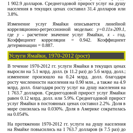
1 902.9 долларов. Среднегодовой прирост услуг на душу
населения в текущих ценах составил 31.4 долларов или
3.8%.
Изменение услуг Ямайки описывается линейной
корреляционно-регрессионной моделью:
y=0.11x-209.1
,
где
y
- расчетное значение услуг Ямайки,
x
- год.
Коэффициент корреляции = 0.942. Коэффициент
детерминации = 0.887.
Услуги Ямайки, 1970-2012 (рост)
В течение 1970-2012 гг. услуги Ямайки в текущих ценах
выросли на 5.1 млрд. долл. (в 11.2 раз) до 5.6 млрд. долл.;
изменение произошло на 0.24 млрд. долл. благодаря
росту численности населения на 0.90 млн., а также на 4.9
млрд. долл. благодаря росту услуг на душу населения на
1 763.7 долларов. Среднегодовой прирост услуг Ямайки
равен 0.12 млрд. долл. или 5.9%. Среднегодовой прирост
услуг Ямайки в постоянных ценах составил 2.2%. Доля в
мире снизилась на 0.030%. Доля в Америке сократилась
на 0.054%.
На протяжении 1970-2012 гг. услуги на душу населения
на Ямайке повысились на 1 763.7 долларов (в 7.5 раз) до