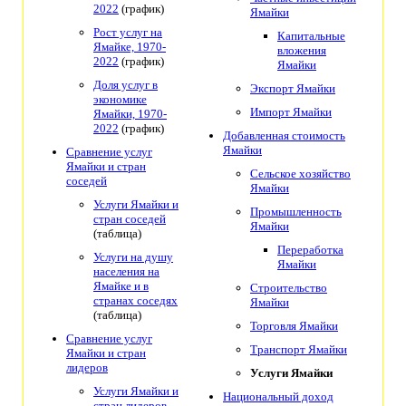
2022
(график)
Ямайки
Рост услуг на
Капитальные
Ямайке, 1970-
вложения
2022
(график)
Ямайки
Доля услуг в
Экспорт Ямайки
экономике
Импорт Ямайки
Ямайки, 1970-
2022
(график)
Добавленная стоимость
Ямайки
Сравнение услуг
Ямайки и стран
Сельское хозяйство
соседей
Ямайки
Услуги Ямайки и
Промышленность
стран соседей
Ямайки
(таблица)
Переработка
Услуги на душу
Ямайки
населения на
Ямайке и в
Строительство
странах соседях
Ямайки
(таблица)
Торговля Ямайки
Сравнение услуг
Транспорт Ямайки
Ямайки и стран
лидеров
Услуги Ямайки
Услуги Ямайки и
Национальный доход
стран лидеров