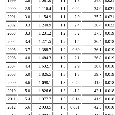
1999
2.8
1 081.0
1.1
1.3
34.0
0.021
2000
2.9
1 116.4
1.1
0.92
34.9
0.021
2001
3.0
1 154.9
1.1
2.0
35.7
0.021
2002
3.3
1 240.9
1.1
2.4
36.4
0.022
2003
3.3
1 231.2
1.2
3.2
37.5
0.019
2004
3.4
1 271.5
1.2
1.4
36.4
0.018
2005
3.7
1 388.7
1.2
0.69
36.1
0.019
2006
4.0
1 484.3
1.2
2.1
36.8
0.019
2007
4.4
1 632.7
1.3
2.9
38.0
0.018
2008
5.0
1 826.5
1.3
1.3
39.7
0.019
2009
4.6
1 698.1
1.3
0.46
41.6
0.018
2010
5.0
1 826.6
1.3
-1.2
42.1
0.018
2011
5.4
1 977.7
1.3
0.14
41.9
0.018
2012
5.6
2 033.5
1.3
0.051
42.5
0.018