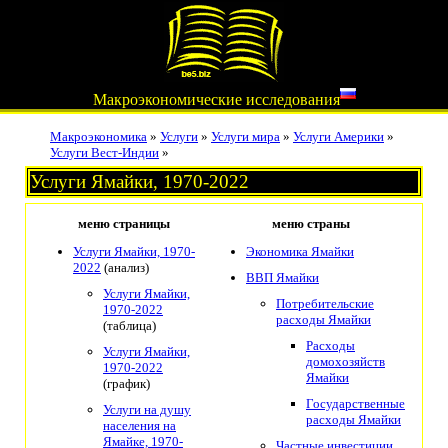
Макроэкономические исследования
Макроэкономика
»
Услуги
»
Услуги мира
»
Услуги Америки
»
Услуги Вест-Индии
»
Услуги Ямайки, 1970-2022
меню страницы
меню страны
Услуги Ямайки, 1970-
Экономика Ямайки
2022
(анализ)
ВВП Ямайки
Услуги Ямайки,
Потребительские
1970-2022
расходы Ямайки
(таблица)
Расходы
Услуги Ямайки,
домохозяйств
1970-2022
Ямайки
(график)
Государственные
Услуги на душу
расходы Ямайки
населения на
Ямайке, 1970-
Частные инвестиции