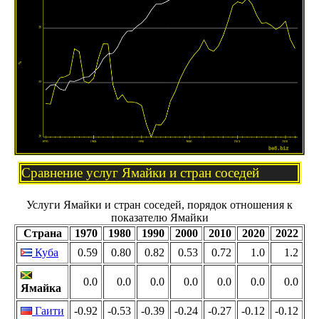
Сравнение услуг Ямайки и стран соседей
Услуги Ямайки и стран соседей, порядок отношения к
показателю Ямайки
Страна
1970
1980
1990
2000
2010
2020
2022
Куба
0.59
0.80
0.82
0.53
0.72
1.0
1.2
0.0
0.0
0.0
0.0
0.0
0.0
0.0
Ямайка
Гаити
-0.92
-0.53
-0.39
-0.24
-0.27
-0.12
-0.12