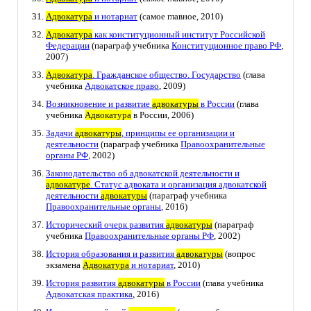
Адвокатура
и нотариат
(самое главное, 2010)
Адвокатура
как конституционный институт Российской
Федерации
(параграф учебника
Конституционное право РФ
,
2007)
Адвокатура
. Гражданское общество. Государство
(глава
учебника
Адвокатское право
, 2009)
Возникновение и развитие
адвокатуры
в России
(глава
учебника
Адвокатура
в России, 2006)
Задачи
адвокатуры
, принципы ее организации и
деятельности
(параграф учебника
Правоохранительные
органы РФ
, 2002)
Законодательство об адвокатской деятельности и
адвокатуре
. Статус адвоката и организация адвокатской
деятельности
адвокатуры
(параграф учебника
Правоохранительные органы
, 2016)
Исторический очерк развития
адвокатуры
(параграф
учебника
Правоохранительные органы РФ
, 2002)
История образования и развития
адвокатуры
(вопрос
экзамена
Адвокатура
и нотариат
, 2010)
История развития
адвокатуры
в России
(глава учебника
Адвокатская практика
, 2016)