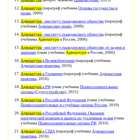
Адвокатура
(параграф учебника
Основы государства и
права
, 2000)
Адвокатура
- институт гражданского общества
(параграф
учебника
Адвокатское право
, 2009)
Адвокатура
- институт гражданского общества
(параграф
учебника
Адвокатура
в России, 2006)
Адвокатура
- институт гражданского общества, ее задачи и
значение
(глава учебника
Адвокатура
в России, 2006)
Адвокатура
в Великобритании
(параграф учебника
Адвокатская практика
, 2016)
Адвокатура
в Германии
(параграф учебника
Адвокатская
практика
, 2016)
Адвокатура
в РФ
(глава учебника
Правоохранительные
органы (Судоустройство)
, 2021)
Адвокатура
в Российской Федерации
(глава учебника
Правоохранительные и судебные органы России
, 2019)
Адвокатура
в Российской Федерации. Оказание
юридической помощи и защита по уголовным делам
(глава
учебника
Правоохранительные органы РФ
, 2010)
Адвокатура
в США
(параграф учебника
Адвокатская
практика
, 2016)