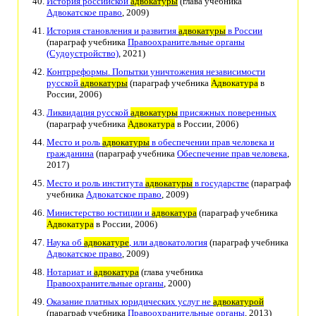
История российской
адвокатуры
(глава учебника
Адвокатское право
, 2009)
История становления и развития
адвокатуры
в России
(параграф учебника
Правоохранительные органы
(Судоустройство)
, 2021)
Контрреформы. Попытки уничтожения независимости
русской
адвокатуры
(параграф учебника
Адвокатура
в
России, 2006)
Ликвидация русской
адвокатуры
присяжных поверенных
(параграф учебника
Адвокатура
в России, 2006)
Место и роль
адвокатуры
в обеспечении прав человека и
гражданина
(параграф учебника
Обеспечение прав человека
,
2017)
Место и роль института
адвокатуры
в государстве
(параграф
учебника
Адвокатское право
, 2009)
Министерство юстиции и
адвокатура
(параграф учебника
Адвокатура
в России, 2006)
Наука об
адвокатуре
, или адвокатология
(параграф учебника
Адвокатское право
, 2009)
Нотариат и
адвокатура
(глава учебника
Правоохранительные органы
, 2000)
Оказание платных юридических услуг не
адвокатурой
(параграф учебника
Правоохранительные органы
, 2013)