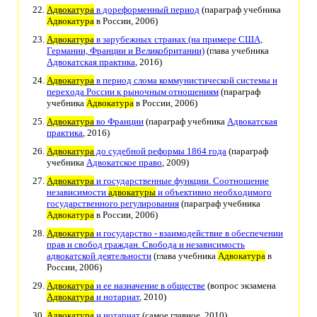
Адвокатура
в дореформенный период
(параграф учебника
Адвокатура
в России, 2006)
Адвокатура
в зарубежных странах (на примере США,
Германии, Франции и Великобритании)
(глава учебника
Адвокатская практика
, 2016)
Адвокатура
в период слома коммунистической системы и
перехода России к рыночным отношениям
(параграф
учебника
Адвокатура
в России, 2006)
Адвокатура
во Франции
(параграф учебника
Адвокатская
практика
, 2016)
Адвокатура
до судебной реформы 1864 года
(параграф
учебника
Адвокатское право
, 2009)
Адвокатура
и государственные функции. Соотношение
независимости
адвокатуры
и объективно необходимого
государственного регулирования
(параграф учебника
Адвокатура
в России, 2006)
Адвокатура
и государство - взаимодействие в обеспечении
прав и свобод граждан. Свобода и независимость
адвокатской деятельности
(глава учебника
Адвокатура
в
России, 2006)
Адвокатура
и ее назначение в обществе
(вопрос экзамена
Адвокатура
и нотариат
, 2010)
Адвокатура
и нотариат
(самое главное, 2010)