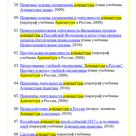
Правовые основы организации
адвокатуры
(глава учебника
Адвокатское право
, 2009)
Правовые основы организации и деятельности
адвокатуры
(параграф учебника
Адвокатура
в России, 2006)
Правоохранительная деятельность фискальных органов,
адвокатуры
в Российской Федерации и негосударственных
органов обеспечения правоохраны
(глава учебника
Правоохранительные органы
, 2016)
Предпосылки независимости
адвокатуры
(параграф
учебника
Адвокатура
в России, 2006)
Преподавание учебной дисциплины "
Адвокатура
в России".
Предмет и метод учебной дисциплины
(глава учебника
Адвокатура
в России, 2006)
Принципы деятельности
адвокатуры
(параграф учебника
Адвокатская практика
, 2016)
Принципы деятельности
адвокатуры
(параграф учебника
Адвокатура
в России, 2006)
Происхождение
адвокатуры
в России
(вопрос экзамена
Адвокатура
и нотариат
, 2010)
Российская
адвокатура
после событий 1917 г. и до наших
дней
(параграф учебника
Адвокатская практика
, 2016)
Система
адвокатуры
(параграф учебника