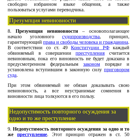
свободно избранном языке общения, а также
пользоваться услугами переводчика.
Презумпция невиновности
8.
Презумпция невиновности
– основополагающее
начало уголовного
судопроизводства
, принцип,
гарантирующий
права и свободы человека и гражданина
.
В соответствии со ст. 49
Конституции РФ
каждый
обвиняемый в совершении
преступления
считается
невиновным, пока его виновность не будет доказана в
предусмотренном федеральным
законом
порядке и
установлена вступившим в законную силу
приговором
суда
.
При этом обвиняемый не обязан доказывать свою
невиновность, а все неустранимые сомнения в
виновности лица толкуются в его пользу.
Недопустимость повторного осуждения за
одно и то же преступление
9.
Недопустимость повторного осуждения за одно и то
же
преступление
. Этот принцип отражен в ст. 50