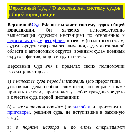
Верховный Суд РФ возглавляет систему судов
общей юрисдикции
Верховный
Суд
РФ возглавляет систему судов общей
юрисдикции
. Он является непосредственно
вышестоящей судебной инстанцией по отношению к
верховным судам
республик
, краевым (областным) судам,
судам городов федерального значения, судам автономной
области и автономных округов, военным судам военных
округов, флотов, видов и групп войск.
Верховный Суд РФ в пределах своих полномочий
рассматривает дела:
а)
в качестве суда первой инстанции
(его прерогатива –
уголовные дела особой сложности; он вправе также
принять к своему производству любое гражданское дело
в качестве суда первой инстанции);
б)
в кассационном порядке
(по
жалобам
и протестам на
приговоры
, решения суда, не вступившие в законную
силу);
в)
в порядке надзора и по вновь открывшимся