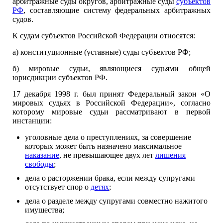
арбитражные суды округов, арбитражные суды
субъектов
РФ
, составляющие систему федеральных арбитражных
судов.
К судам субъектов Российской Федерации относятся:
а) конституционные (уставные) суды субъектов РФ;
б) мировые судьи, являющиеся судьями общей
юрисдикции субъ­ектов РФ.
17 декабря 1998 г. был принят Федеральный закон «О
мировых су­дьях в Российской Федерации», согласно
которому мировые судьи рассматривают в первой
инстанции:
уголовные дела о преступлениях, за совершение
которых может быть назначено максимальное
наказание
, не превышающее двух лет
лишения
свободы
;
дела о расторжении брака, если между супругами
отсутствует спор о
детях
;
дела о разделе между супругами совместно нажитого
имущества;