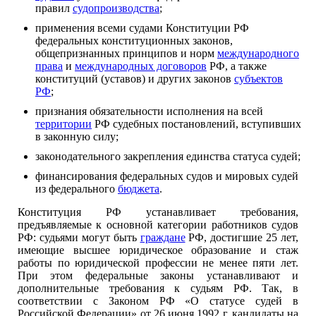
правил
судопроизводства
;
применения всеми судами Конституции РФ
федеральных конституционных законов,
общепризнанных принципов и норм
международного
права
и
международных договоров
РФ, а также
конституций (уставов) и других законов
субъектов
РФ
;
признания обязательности исполнения на всей
территории
РФ судебных постановлений, вступивших
в законную силу;
законодательного закрепления единства статуса судей;
финансирования федеральных судов и мировых судей
из федерального
бюджета
.
Конституция РФ устанавливает требования,
предъявляемые к основной категории работников судов
РФ: судьями могут быть
граждане
РФ, достигшие 25 лет,
имеющие высшее юридическое образование и стаж
работы по юридической профессии не менее пяти лет.
При этом федеральные законы устанавливают и
дополнительные требования к судьям РФ. Так, в
соответствии с Законом РФ «О статусе судей в
Российской Федерации» от 26 июня 1992 г. кандидаты на