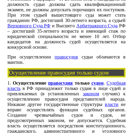
должность судьи должны сдать квалификационный
экзамен, не должны допускать порочащих их поступков.
При этом судьей вышестоящего суда может стать
гражданин РФ, достигший 30-летнего возраста, а судьей
Верховного Суда РФ
и Высшего
Арбитражного Суда
РФ
– достигший 35-летнего возраста и имеющий стаж по
юридической специальности не менее 10 лет. Отбор
кандидатов на должность судей осуществляется на
конкурсной основе.
При осуществлении
правосудия
судьи облачаются в
мантии.
Осуществление правосудия только судом
1.
Осуществление
правосудия
только
судом
.
Судебная
власть
в РФ принадлежит только судам в лице судей и
привлекаемых (в установленных
законом
случаях) к
осуществлению правосудия представителей народа.
Никакие другие государственные структуры
власти
не
вправе осуществлять функции судебных органов.
Создание чрезвычайных судов и судов, не
предусмотренных законом, не допускается. Судебная
власть осуществляется посредством конституционного,
гражданского, административного и уголовного