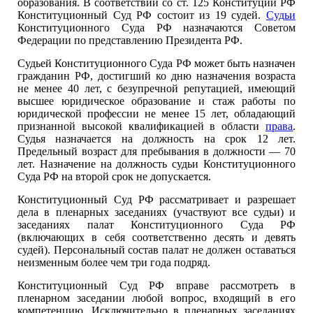
образования. В соответ­ствии со ст. 125 Конституции РФ
Конституционный Суд РФ состоит из 19 судей.
Судьи
Конституционного Суда РФ назначаются Сове­том
Федерации по представлению Президента РФ.
Судьей Конституционного Суда РФ может быть назначен
гражда­нин РФ, достигший ко дню назначения возраста
не менее 40 лет, с безупречной репутацией, имеющий
высшее юридическое образование и стаж работы по
юридической профессии не менее 15 лет, обладаю­щий
признанной высокой квалификацией в области
права
.
Судья на­значается на должность на срок 12 лет.
Предельный возраст для пре­бывания в должности — 70
лет. Назначение на должность судьи Кон­ституционного
Суда РФ на второй срок не допускается.
Конституционный Суд РФ рассматривает и разрешает
дела в пле­нарных заседаниях (участвуют все судьи) и
заседаниях палат Консти­туционного Суда РФ
(включающих в себя соответственно десять и де­вять
судей). Персональный состав палат не должен оставаться
неиз­менным более чем три года подряд.
Конституционный Суд РФ вправе рассмотреть в
пленарном засе­дании любой вопрос, входящий в его
компетенцию. Исключительно в пленарных заседаниях