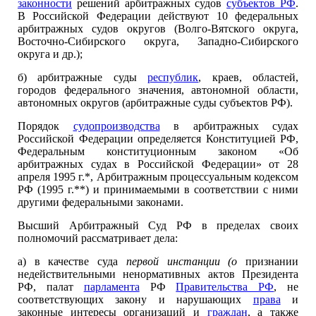
законности
решений арбитражных судов
субъектов РФ
.
В Российской Федерации действуют 10 федеральных
арбитражных судов округов (Волго-Вятского округа,
Восточно-Сибирского округа, Западно-Сибирского
округа и др.);
б) арбитражные суды
республик
, краев, областей,
городов федерального значения, автономной области,
автономных округов (арбитражные суды субъектов РФ).
Порядок
судопроизводства
в арбитражных судах
Российской Федерации определяется Конституцией РФ,
Федеральным конституционным законом «Об
арбитражных судах в Российской Федерации» от 28
апреля 1995 г.*, Арбитражным процессуальным кодексом
РФ (1995 г.**) и принимаемыми в соответствии с ними
другими федеральными законами.
Высший Арбитражный Суд РФ в пределах своих
полномочий рассматривает дела:
а) в качестве суда
первой инстанции (о
признании
недействительными ненормативных актов Президента
РФ, палат
парламента
РФ
Правительства РФ
, не
соответствующих закону и нарушающих
права
и
законные интересы организаций и
граждан
, а также