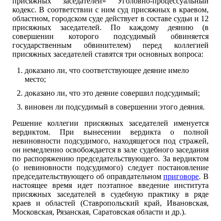
присяжных заседателей» Уголовно-процессуальный
кодекс. В соответствии с ним суд присяжных в краевом,
областном, городском суде действует в составе судьи и 12
присяжных заседателей. По каждому деянию (в
совершении которого подсудимый обвиняется
государственным обвинителем) перед коллегией
присяжных заседателей ставятся три основных вопроса:
доказано ли, что соответствующее деяние имело
место;
доказано ли, что это деяние совершил подсудимый;
виновен ли подсудимый в совершении этого деяния.
Решение коллегии присяжных заседателей именуется
вердиктом. При вынесении вердикта о полной
невиновности подсудимого, находящегося под стражей,
он немедленно освобождается в зале судебного заседания
по распоряжению председательствующего. За вердиктом
(о невиновности подсудимого) следует постановление
председательствующего об оправдательном
приговоре
. В
настоящее время идет поэтапное введение института
присяжных заседателей в судебную практику в ряде
краев и областей (Ставропольский край, Ивановская,
Московская, Рязанская, Саратовская области и др.).