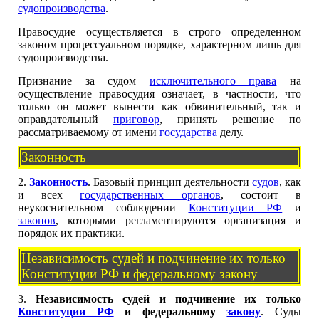
судопроизводства
.
Правосудие осуществляется в строго определенном
законом процессуальном порядке, характерном лишь для
судопроизводства.
Признание за судом
исключительного права
на
осуществление правосудия означает, в частности, что
только он может вынести как обвинительный, так и
оправдательный
приговор
, принять решение по
рассматриваемому от имени
государства
делу.
Законность
2.
Законность
. Базовый принцип деятельности
судов
, как
и всех
государственных органов
, состоит в
неукоснительном соблюдении
Конституции РФ
и
законов
, которыми регламентируются организация и
порядок их практики.
Независимость судей и подчинение их только
Конституции РФ и федеральному закону
3.
Независимость судей и подчинение их только
Конституции РФ
и федеральному
закону
. Суды