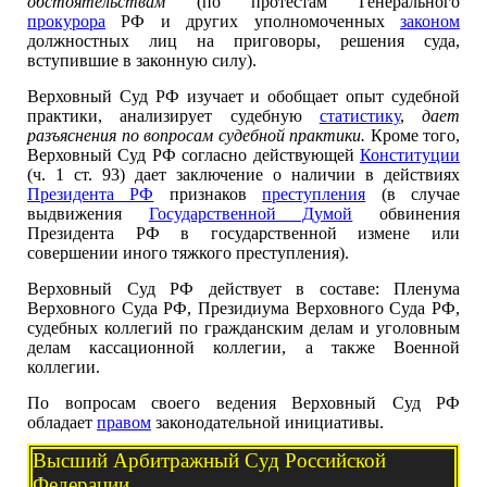
обстоятельствам
(по протестам Генерального
прокурора
РФ и других уполномоченных
законом
должностных лиц на приговоры, решения суда,
вступившие в законную силу).
Верховный Суд РФ изучает и обобщает опыт судебной
практики, анализирует судебную
статистику
,
дает
разъяснения по вопросам судебной практики.
Кроме того,
Верховный Суд РФ согласно действующей
Конституции
(ч. 1 ст. 93) дает заключение о наличии в действиях
Президента РФ
признаков
преступления
(в случае
выдвижения
Государственной Думой
обвинения
Президента РФ в государственной измене или
совершении иного тяжкого преступления).
Верховный Суд РФ действует в составе: Пленума
Верховного Суда РФ, Президиума Верховного Суда РФ,
судебных коллегий по гражданским делам и уголовным
делам кассационной коллегии, а также Военной
коллегии.
По вопросам своего ведения Верховный Суд РФ
обладает
правом
законодательной инициативы.
Высший Арбитражный Суд Российской
Федерации