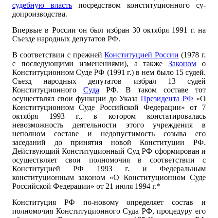
судебную власть
посредством конституционного су­
допроизводства.
Впервые в России он был избран 30 октября 1991 г. на
Съезде на­родных депутатов РФ.
В соответствии с прежней
Конституцией России
(1978 г.
с после­дующими изменениями), а также
Законом
о
Конституционном Суде РФ (1991 г.) в нем было 15 судей.
Съезд народных депутатов избрал 13 судей
Конституционного
Суда
РФ. В таком составе тот
осуществлял свои функции до Указа
Президента РФ
«О
Конституционном Суде Российской Федерации» от 7
октября 1993 г., в котором констатиро­валась
невозможность деятельности этого учреждения в
неполном со­ставе и недопустимость созыва его
заседаний до принятия новой Кон­ституции РФ.
Действующий Конституционный Суд РФ сформирован и
осуществляет свои полномочия в соответствии с
Конституцией РФ 1993 г. и Федеральным
конституционным законом «О Конституцион­ном Суде
Российской Федерации» от 21 июля 1994 г.*
Конституция РФ по-новому определяет состав и
полномочия Конституционного Суда РФ, процедуру его