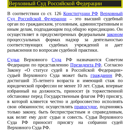
Верховный Суд Российской Федерации
В соответствии со ст. 126
Конституции РФ
Верховный
Суд Российской Федерации
– это высший судебный
орган по гражданским, уголовным, административным и
иным делам, подпадающим под общую юрисдикцию. Он
осуществляет в предусмотренных федеральным
законом
процессуальных формах надзор за деятельностью
соответствующих судебных учреждений и дает
разъяснения по вопросам судебной практики.
Судьи
Верховного
Суда
РФ назначаются Советом
Федерации по представлению
Президента РФ
. Согласно
Закону «О статусе судей в Российской Федерации»
судьей Верховного Суда может быть
гражданин
РФ,
достигший 35-летнего возраста и имеющий стаж по
юридической профессии не менее 10 лет. Судья, впервые
избранный на должность, приносит (в торжественной
обстановке перед Государственным флагом РФ) присягу,
в которой клянется честно и добросовестно исполнять
свои обязанности; осуществлять
правосудие
, подчиняясь
только закону, быть беспристрастным и справедливым,
как велят ему долг судьи и совесть. Судья Верховного
Суда РФ приносит присягу на собрании судей
Верховного Суда РФ.