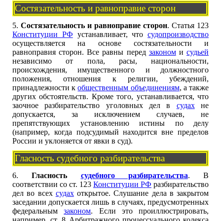
Состязательность и равноправие сторон
5.
Состязательность и равноправие сторон
. Статья 123
Конституции РФ
устанавливает, что
судопроизводство
осуществляется на основе состязательности и
равноправия сторон. Все равны перед
законом
и
судьей
независимо от пола, расы, национальности,
происхождения, имущественного и должностного
положения, отношения к религии, убеждений,
принадлежности к
общественным объединениям
, а также
других обстоятельств. Кроме того, устанавливается, что
заочное разбирательство уголовных дел в
судах
не
допускается, за исключением случаев, не
препятствующих установлению истины по делу
(например, когда подсудимый находится вне пределов
России и уклоняется от явки в суд).
Гласность судебного разбирательства
6.
Гласность
судебного разбирательства
. В
соответствии со ст. 123
Конституции РФ
разбирательство
дел во всех
судах
открытое. Слушание дела в закрытом
заседании допускается лишь в случаях, предусмотренных
федеральным
законом
. Если это проиллюстрировать,
например, ст. 8 Арбитражного процессуального кодекса