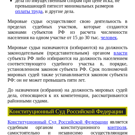
дела по имущественным спорам при цене иска, не
превышающей пятисот минимальных размеров
оплаты труда
, и другие дела.
Мировые судьи осуществляют свою деятельность в
пределах судеб­ных участков, которые создаются
законами субъектов РФ из расчета численности
населения на одном участке от 15 до 30 тыс.
человек
.
Мировые судьи назначаются (избираются) на должность
законода­тельным (представительным) органом
власти
субъекта РФ либо избираются на должность населением
соответствующего судебного участка в, порядке,
установленном законом субъекта РФ. Срок полномочий
мировых судей также устанавливается законом субъекта
РФ: он не может превышать пяти лет.
До назначения (избрания) на должность мировых судей
дела, от­носящиеся к их компетенции, рассматриваются
районными судами.
Конституционный Суд Российской Федерации
Конституционный Суд Российской Федерации
является
судебным органом конституционного
контроля
,
самостоятельно и независимо осуществляющим