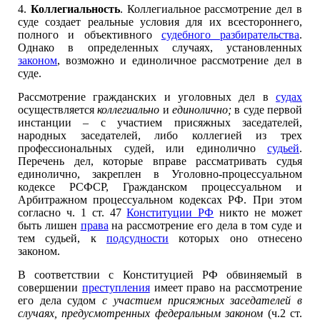
4.
Коллегиальность
. Коллегиальное рассмотрение дел в
суде создает реальные условия для их всестороннего,
полного и объективного
судебного разбирательства
.
Однако в определенных случаях, установленных
законом
, возможно и единоличное рассмотрение дел в
суде.
Рассмотрение гражданских и уголовных дел в
судах
осуществляется
коллегиально
и
единолично;
в суде первой
инстанции – с участием присяжных заседателей,
народных заседателей, либо коллегией из трех
профессиональных судей, или единолично
судьей
.
Перечень дел, которые вправе рассматривать судья
единолично, закреплен в Уголовно-процессуальном
кодексе РСФСР, Гражданском процессуальном и
Арбитражном процессуальном кодексах РФ. При этом
согласно ч. 1 ст. 47
Конституции РФ
никто не может
быть лишен
права
на рассмотрение его дела в том суде и
тем судьей, к
подсудности
которых оно отнесено
законом.
В соответствии с Конституцией РФ обвиняемый в
совершении
преступления
имеет право на рассмотрение
его дела судом
с участием присяжных заседателей в
случаях, предусмотренных федеральным законом
(ч.2 ст.