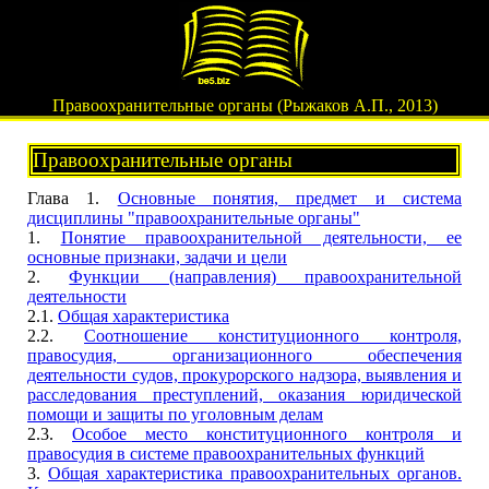
Правоохранительные органы (Рыжаков А.П., 2013)
Правоохранительные органы
Глава 1.
Основные понятия, предмет и система
дисциплины "правоохранительные органы"
1.
Понятие правоохранительной деятельности, ее
основные признаки, задачи и цели
2.
Функции (направления) правоохранительной
деятельности
2.1.
Общая характеристика
2.2.
Соотношение конституционного контроля,
правосудия, организационного обеспечения
деятельности судов, прокурорского надзора, выявления и
расследования преступлений, оказания юридической
помощи и защиты по уголовным делам
2.3.
Особое место конституционного контроля и
правосудия в системе правоохранительных функций
3.
Общая характеристика правоохранительных органов.