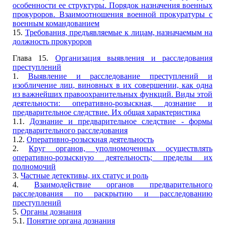
особенности ее структуры. Порядок назначения военных
прокуроров. Взаимоотношения военной прокуратуры с
военным командованием
15.
Требования, предъявляемые к лицам, назначаемым на
должность прокуроров
Глава 15.
Организация выявления и расследования
преступлений
1.
Выявление и расследование преступлений и
изобличение лиц, виновных в их совершении, как одна
из важнейших правоохранительных функций. Виды этой
деятельности: оперативно-розыскная, дознание и
предварительное следствие. Их общая характеристика
1.1.
Дознание и предварительное следствие - формы
предварительного расследования
1.2.
Оперативно-розыскная деятельность
2.
Круг органов, уполномоченных осуществлять
оперативно-розыскную деятельность; пределы их
полномочий
3.
Частные детективы, их статус и роль
4.
Взаимодействие органов предварительного
расследования по раскрытию и расследованию
преступлений
5.
Органы дознания
5.1.
Понятие органа дознания