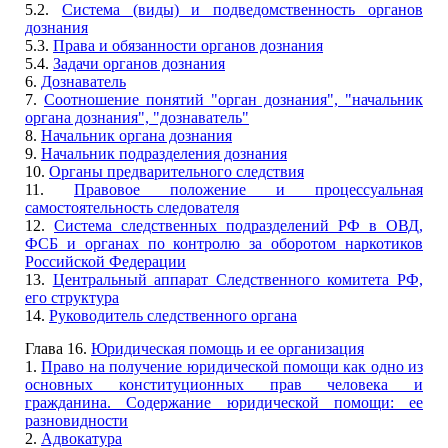
5.2.
Система (виды) и подведомственность органов
дознания
5.3.
Права и обязанности органов дознания
5.4.
Задачи органов дознания
6.
Дознаватель
7.
Соотношение понятий "орган дознания", "начальник
органа дознания", "дознаватель"
8.
Начальник органа дознания
9.
Начальник подразделения дознания
10.
Органы предварительного следствия
11.
Правовое положение и процессуальная
самостоятельность следователя
12.
Система следственных подразделений РФ в ОВД,
ФСБ и органах по контролю за оборотом наркотиков
Российской Федерации
13.
Центральный аппарат Следственного комитета РФ,
его структура
14.
Руководитель следственного органа
Глава 16.
Юридическая помощь и ее организация
1.
Право на получение юридической помощи как одно из
основных конституционных прав человека и
гражданина. Содержание юридической помощи: ее
разновидности
2.
Адвокатура