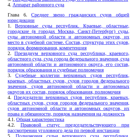
4.
Аппарат районного суда
Глава 6.
Среднее звено гражданских судов общей
юрисдикции
1.
Верховные суды республик. Краевые, областные,
городские (в городах Москва, Санкт-Петербург) суды,
суды автономной области и автономных округов, их
место в судебной системе. Состав, структура этих судов,
порядок формирования, компетенция
2.
Президиум верховного суда республики, краевого,
областного суда, суда города федерального значения, суда
автономной области и автономного округа, его состав,
порядок образования и судебные полномочия
3.
Судебные коллегии верховных судов республик,
краевых, областных судов, судов городов федерального
значения, судов автономной области и автономных
округов их состав, порядок образования, полномочия
4.
Председатели верховных судов республик, краевых,
областных судов, судов городов федерального значения,
судов автономной области и автономных округов, их
права и обязанности, порядок назначения на должность
4.1.
Общая характеристика
4.2.
Правовой статус председательствующего при
рассмотрении уголовного дела по первой инстанции
5.
Полномочия судьи верховного суда республики,