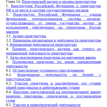
Глава 14.
Прокурорский надзор и органы прокуратуры
1.
Конституция Российской Федерации о прокуратуре
РФ и ее месте в системе государственных органов
2.
Прокуратура Российской Федерации - единая
федеральная централизованная система органов,
осуществляющих от имени государства надзор за
исполнением действующих на территории России
законов
2.1.
Задачи прокуратуры
2.2.
Принципы организации и деятельности прокуратуры
3.
Направления деятельности прокуратуры
4.
Понятие прокурорского надзора как одного из
направлений деятельности прокуратуры
5.
Акты реагирования прокурора на нарушения закона
6.
Полномочия прокурора по иным направлениям
деятельности
6.1.
Осуществление уголовного преследования
6.2.
Координация деятельности по борьбе с
преступностью
6.3.
Участие прокурора в рассмотрении дел судами
общей юрисдикции и арбитражными судами
6.4.
Внесение представлений на противоречащие закону
решения, приговоры, определения и постановления
судов
6.5.
Участие в правотворческой деятельности