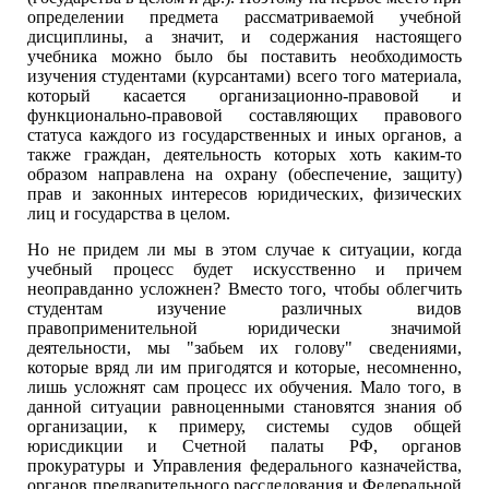
определении предмета рассматриваемой учебной
дисциплины, а значит, и содержания настоящего
учебника можно было бы поставить необходимость
изучения студентами (курсантами) всего того материала,
который касается организационно-правовой и
функционально-правовой составляющих правового
статуса каждого из государственных и иных органов, а
также граждан, деятельность которых хоть каким-то
образом направлена на охрану (обеспечение, защиту)
прав и законных интересов юридических, физических
лиц и государства в целом.
Но не придем ли мы в этом случае к ситуации, когда
учебный процесс будет искусственно и причем
неоправданно усложнен? Вместо того, чтобы облегчить
студентам изучение различных видов
правоприменительной юридически значимой
деятельности, мы "забьем их голову" сведениями,
которые вряд ли им пригодятся и которые, несомненно,
лишь усложнят сам процесс их обучения. Мало того, в
данной ситуации равноценными становятся знания об
организации, к примеру, системы судов общей
юрисдикции и Счетной палаты РФ, органов
прокуратуры и Управления федерального казначейства,
органов предварительного расследования и Федеральной