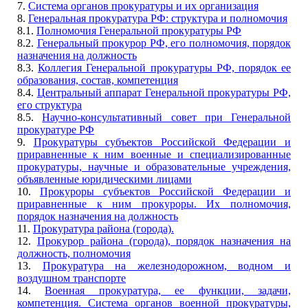
7.
Система органов прокуратуры и их организация
8.
Генеральная прокуратура РФ: структура и полномочия
8.1.
Полномочия Генеральной прокуратуры РФ
8.2.
Генеральный прокурор РФ, его полномочия, порядок
назначения на должность
8.3.
Коллегия Генеральной прокуратуры РФ, порядок ее
образования, состав, компетенция
8.4.
Центральный аппарат Генеральной прокуратуры РФ,
его структура
8.5.
Научно-консультативный совет при Генеральной
прокуратуре РФ
9.
Прокуратуры субъектов Российской Федерации и
приравненные к ним военные и специализированные
прокуратуры, научные и образовательные учреждения,
объявленные юридическими лицами
10.
Прокуроры субъектов Российской Федерации и
приравненные к ним прокуроры. Их полномочия,
порядок назначения на должность
11.
Прокуратура района (города).
12.
Прокурор района (города), порядок назначения на
должность, полномочия
13.
Прокуратура на железнодорожном, водном и
воздушном транспорте
14.
Военная прокуратура, ее функции, задачи,
компетенция. Система органов военной прокуратуры,