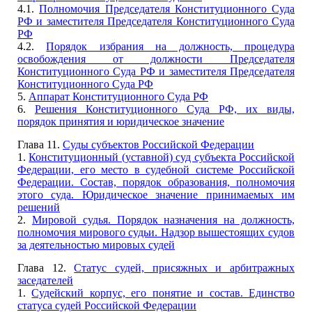
4.1.
Полномочия Председателя Конституционного Суда
РФ и заместителя Председателя Конституционного Суда
РФ
4.2.
Порядок избрания на должность, процедура
освобождения от должности Председателя
Конституционного Суда РФ и заместителя Председателя
Конституционного Суда РФ
5.
Аппарат Конституционного Суда РФ
6.
Решения Конституционного Суда РФ, их виды,
порядок принятия и юридическое значение
Глава 11.
Суды субъектов Российской Федерации
1.
Конституционный (уставной) суд субъекта Российской
Федерации, его место в судебной системе Российской
Федерации. Состав, порядок образования, полномочия
этого суда. Юридическое значение принимаемых им
решений
2.
Мировой судья. Порядок назначения на должность,
полномочия мирового судьи. Надзор вышестоящих судов
за деятельностью мировых судей
Глава 12.
Статус судей, присяжных и арбитражных
заседателей
1.
Судейский корпус, его понятие и состав. Единство
статуса судей Российской Федерации