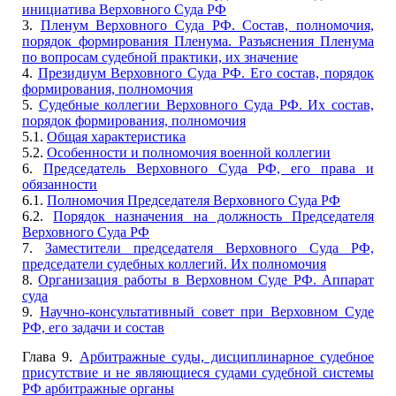
инициатива Верховного Суда РФ
3.
Пленум Верховного Суда РФ. Состав, полномочия,
порядок формирования Пленума. Разъяснения Пленума
по вопросам судебной практики, их значение
4.
Президиум Верховного Суда РФ. Его состав, порядок
формирования, полномочия
5.
Судебные коллегии Верховного Суда РФ. Их состав,
порядок формирования, полномочия
5.1.
Общая характеристика
5.2.
Особенности и полномочия военной коллегии
6.
Председатель Верховного Суда РФ, его права и
обязанности
6.1.
Полномочия Председателя Верховного Суда РФ
6.2.
Порядок назначения на должность Председателя
Верховного Суда РФ
7.
Заместители председателя Верховного Суда РФ,
председатели судебных коллегий. Их полномочия
8.
Организация работы в Верховном Суде РФ. Аппарат
суда
9.
Научно-консультативный совет при Верховном Суде
РФ, его задачи и состав
Глава 9.
Арбитражные суды, дисциплинарное судебное
присутствие и не являющиеся судами судебной системы
РФ арбитражные органы