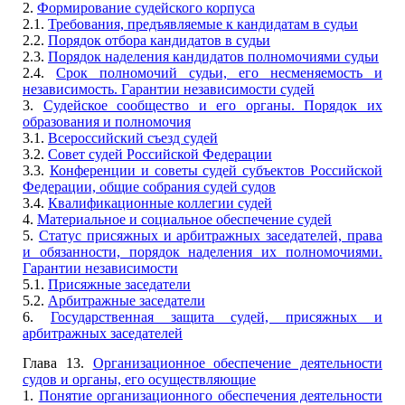
2.
Формирование судейского корпуса
2.1.
Требования, предъявляемые к кандидатам в судьи
2.2.
Порядок отбора кандидатов в судьи
2.3.
Порядок наделения кандидатов полномочиями судьи
2.4.
Срок полномочий судьи, его несменяемость и
независимость. Гарантии независимости судей
3.
Судейское сообщество и его органы. Порядок их
образования и полномочия
3.1.
Всероссийский съезд судей
3.2.
Совет судей Российской Федерации
3.3.
Конференции и советы судей субъектов Российской
Федерации, общие собрания судей судов
3.4.
Квалификационные коллегии судей
4.
Материальное и социальное обеспечение судей
5.
Статус присяжных и арбитражных заседателей, права
и обязанности, порядок наделения их полномочиями.
Гарантии независимости
5.1.
Присяжные заседатели
5.2.
Арбитражные заседатели
6.
Государственная защита судей, присяжных и
арбитражных заседателей
Глава 13.
Организационное обеспечение деятельности
судов и органы, его осуществляющие
1.
Понятие организационного обеспечения деятельности