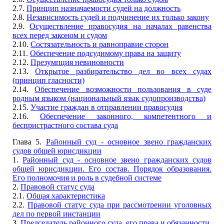
2.7.
Принцип назначаемости судей на должность
2.8.
Независимость судей и подчинение их только закону
2.9.
Осуществление правосудия на началах равенства
всех перед законом и судом
2.10.
Состязательность и равноправие сторон
2.11.
Обеспечение подсудимому права на защиту
2.12.
Презумпция невиновности
2.13.
Открытое разбирательство дел во всех судах
(принцип гласности)
2.14.
Обеспечение возможности пользования в суде
родным языком (национальный язык судопроизводства)
2.15.
Участие граждан в отправлении правосудия
2.16.
Обеспечение законного, компетентного и
беспристрастного состава суда
Глава 5.
Районный суд - основное звено гражданских
судов общей юрисдикции
1.
Районный суд - основное звено гражданских судов
общей юрисдикции. Его состав. Порядок образования.
Его полномочия и роль в судебной системе
2.
Правовой статус суда
2.1.
Общая характеристика
2.2.
Правовой статус суда при рассмотрении уголовных
дел по первой инстанции
3.
Председатель районного суда, его права и обязанности