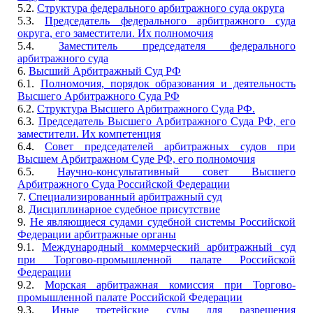
5.2.
Структура федерального арбитражного суда округа
5.3.
Председатель федерального арбитражного суда
округа, его заместители. Их полномочия
5.4.
Заместитель председателя федерального
арбитражного суда
6.
Высший Арбитражный Суд РФ
6.1.
Полномочия, порядок образования и деятельность
Высшего Арбитражного Суда РФ
6.2.
Структура Высшего Арбитражного Суда РФ.
6.3.
Председатель Высшего Арбитражного Суда РФ, его
заместители. Их компетенция
6.4.
Совет председателей арбитражных судов при
Высшем Арбитражном Суде РФ, его полномочия
6.5.
Научно-консультативный совет Высшего
Арбитражного Суда Российской Федерации
7.
Специализированный арбитражный суд
8.
Дисциплинарное судебное присутствие
9.
Не являющиеся судами судебной системы Российской
Федерации арбитражные органы
9.1.
Международный коммерческий арбитражный суд
при Торгово-промышленной палате Российской
Федерации
9.2.
Морская арбитражная комиссия при Торгово-
промышленной палате Российской Федерации
9.3.
Иные третейские суды для разрешения