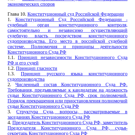
экономических споров
Глава 10.
Конституционный суд Российской Федерации
1.
Конституционный Суд Российской Федерации -
судебный орган конституционного контроля,
самостоятельно и независимо осуществляющий
судебную власть посредством конституционного
судопроизводства. Его место в российской судебной
системе. Полномочия и принципы деятельности
Конституционного Суда РФ
1.1.
Принцип независимости Конституционного Суда
РФ и его судей
1.2.
Принцип гласности
1.3.
Принцип русского языка конституционного
судопроизводства
2.
Численный состав Конституционного Суда РФ.
Требования, предъявляемые к кандидатам на должность
судьи Конституционного Суда РФ, срок полномочий.
Порядок прекращения или приостановления полномочий
судьи Конституционного Суда РФ
3.
Структура Суда, вопросы, рассматриваемые в
заседаниях Конституционного Суда РФ
4.
Председатель Конституционного Суда РФ, заместитель
Председателя Конституционного Суда РФ, судья-
секретарь Конституционного Суда РФ