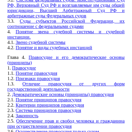
РФ, Верховный Суд РФ и возглавляемые им суды общей
юрисдикции, Высший Арбитражный Суд РФ и
арбитражные суды Федеральных судов
3.3.
Суды субъектов Российской Федерации, их
соотношение с федеральными судами
4.
Понятие звена судебной системы и судебной
инстанции.
4.1.
Звено судебной системы
4.2.
Понятие и виды судебных инстанций
Глава 4.
Правосудие и его демократические основы
(принципы)
1.
Правосудие
1.1.
Понятие правосудия
1.2.
Признаки правосудия
1.3.
Отличие правосудия от других форм
государственной деятельности
2.
Демократические основы (принципы) правосудия
2.1.
Понятие принципов правосудия
2.2.
Критерии принципов правосудия
2.3.
Система принципов правосудия
2.4.
Законность
2.5.
Обеспечение прав и свобод человека и гражданина
при осуществлении правосудия
2.6.
Осуществление правосудия только судом