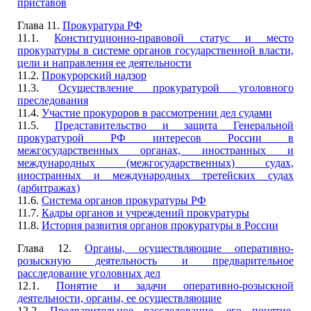
приставов
Глава 11.
Прокуратура РФ
11.1.
Конституционно-правовой статус и место
прокуратуры в системе органов государственной власти,
цели и направления ее деятельности
11.2.
Прокурорский надзор
11.3.
Осуществление прокуратурой уголовного
преследования
11.4.
Участие прокуроров в рассмотрении дел судами
11.5.
Представительство и защита Генеральной
прокуратурой РФ интересов России в
межгосударственных органах, иностранных и
международных (межгосударственных) судах,
иностранных и международных третейских судах
(арбитражах)
11.6.
Система органов прокуратуры РФ
11.7.
Кадры органов и учреждений прокуратуры
11.8.
История развития органов прокуратуры в России
Глава 12.
Органы, осуществляющие оперативно-
розыскную деятельность и предварительное
расследование уголовных дел
12.1.
Понятие и задачи оперативно-розыскной
деятельности, органы, ее осуществляющие
12.2.
Предварительное расследование, его понятие,