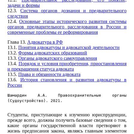
задачи и формы
12.3.
Система органов дознания и предварительного
следствия
12.4.
Основные этапы исторического развития системы
органов предварительного расследования в России и
современные проблемы ее реформирования
Глава 13.
Адвокатура в РФ
13.1.
Понятия адвокатуры и адвокатской деятельности
13.2.
Формы адвокатских образований
13.3.
Органы адвокатского самоуправления
13.4.
Порядок и условия приобретения, приостановления
и прекращения статуса адвоката
13.5.
Права и обязанности адвоката
13.6.
История становления и развития адвокатуры в
России
Шамардин А.А. Правоохранительные органы
(Судоустройство). 2021.
Студенты, приступающие к изучению юриспруденции,
прежде всего, должны получить базовые сведения о том,
какие органы государственной власти претворяют в
жизнь предписания закона, являясь главным элементом