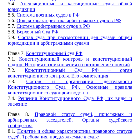
5.4.
Апелляционные и кассационные суды общей
юрисдикции
5.5.
Система военных судов в РФ
5.6.
Общая характеристика арбитражных судов в РФ
5.7.
Система арбитражных судов в РФ
5.8.
Верховный Суд РФ
5.9.
Состав суда при рассмотрении дел судами общей
юрисдикции и арбитражными судами
Глава 7.
Конституционный суд РФ
7.1.
Конституционный контроль и конституционный
надзор: История возникновения и соотношение понятий
7.2.
Конституционный Суд РФ – орган
конституционного контроля. Его компетенция
7.3.
Состав и организация деятельности
Конституционного Суда РФ. Основные правила
конституционного судопроизводства
7.4.
Решения Конституционного Суда РФ, их виды и
значение
Глава 8.
Правовой статус судей, присяжных и
арбитражных заседателей. Органы судейского
сообщества
8.1.
Понятие и общая характеристика правового статуса
судей. Требования, предъявляемые к судье