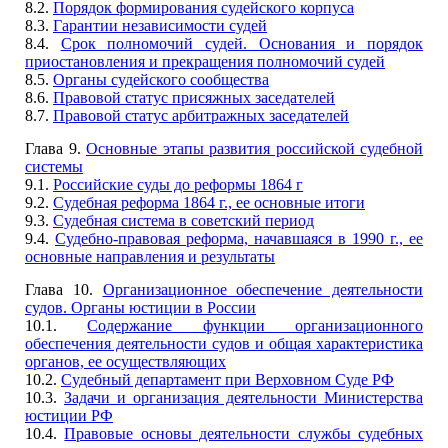
8.2.
Порядок формирования судейского корпуса
8.3.
Гарантии независимости судей
8.4.
Срок полномочий судей. Основания и порядок
приостановления и прекращения полномочий судей
8.5.
Органы судейского сообщества
8.6.
Правовой статус присяжных заседателей
8.7.
Правовой статус арбитражных заседателей
Глава 9.
Основные этапы развития российской судебной
системы
9.1.
Российские суды до реформы 1864 г
9.2.
Судебная реформа 1864 г., ее основные итоги
9.3.
Судебная система в советский период
9.4.
Судебно-правовая реформа, начавшаяся в 1990 г., ее
основные направления и результаты
Глава 10.
Организационное обеспечение деятельности
судов. Органы юстиции в России
10.1.
Содержание функции организационного
обеспечения деятельности судов и общая характеристика
органов, ее осуществляющих
10.2.
Судебный департамент при Верховном Суде РФ
10.3.
Задачи и организация деятельности Министерства
юстиции РФ
10.4.
Правовые основы деятельности службы судебных