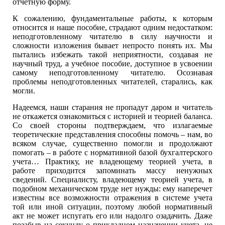
отчетную форму.
К сожалению, фундаментальные работы, к которым
относится и наше пособие, страдают одним недостатком:
неподготовленному читателю в силу научности и
сложности изложения бывает непросто понять их. Мы
пытались избежать такой неприятности, создавая не
научный труд, а учебное пособие, доступное в усвоении
самому неподготовленному читателю. Осознавая
проблемы неподготовленных читателей, старались, как
могли.
Надеемся, наши старания не пропадут даром и читатель
не откажется ознакомиться с историей и теорией баланса.
Со своей стороны подтверждаем, что излагаемые
теоретические представления способны помочь – нам, во
всяком случае, существенно помогли и продолжают
помогать – в работе с нормативной базой бухгалтерского
учета… Практику, не владеющему теорией учета, в
работе приходится запоминать массу ненужных
сведений. Специалисту, владеющему теорией учета, в
подобном механическом труде нет нужды: ему наперечет
известны все возможности отражения в системе учета
той или иной ситуации, поэтому любой нормативный
акт не может испугать его или надолго озадачить. Даже
позабыв на секунду о прикладном назначении учета, не