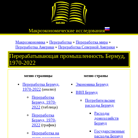
Макроэкономические исследования
Макроэкономика
»
Переработка
»
Переработка мира
»
Переработка Америки
»
Переработка Северной Америки
»
Перерабатывающая промышленность Бермуд,
1970-2022
меню страницы
меню страны
Переработка Бермуд,
Экономика Бермуд
1970-2022
(анализ)
ВВП Бермуд
Переработка
Потребительские
Бермуд, 1970-
расходы Бермуд
2022
(таблица)
Расходы
Переработка
домохозяйств
Бермуд, 1970-
Бермуд
2022
(график)
Государственные
Переработка на
расходы Бермуд
душу населения