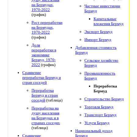
на Бермудах,
Частные инвестиции
1970-2022
Бермуд
(график)
Капитальные
Рост переработки
вложения Бермуд
на Бермудах,
Экспорт Бермуд
1970-2022
(график)
Импорт Бермуд
Доля
Добавленная стоимость
переработки в
Бермуд
экономике
Бермуд, 1970-
Сельское хозяйство
2022
(график)
Бермуд
Сравнение
Промышленность
переработки Бермуд и
Бермуд
стран соседей
Переработка
Переработка
Бермуд
Бермуд и стран
Строительство Бермуд
соседей
(таблица)
Торговля Бермуд
Переработка на
душу населения
Транспорт Бермуд
на Бермудах и в
странах соседях
Услуги Бермуд
(таблица)
Национальный доход
Сравнение
Бермуд