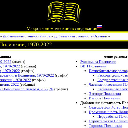
Макроэкономические исследования
»
Добавленная стоимость мира
»
Добавленная стоимость Океании
»
 Полинезии, 1970-2022
раницы
меню региона
70-2022
(анализ)
Экономика Полинезии
и, 1970-2022
(таблица)
ВВП Полинезии
и, 1970-2022
(график)
Потребительские расхо
аселения в Полинезии, 1970-2022
(график)
Расходы домохозя
линезии, 1970-2022
(график)
Государственные 
незии, 2022
(таблица)
Частные инвестиции По
 Полинезии по лидерам, 2022, %
(график)
Капитальные влож
Экспорт Полинезии
Импорт Полинезии
Добавленная стоимость По
Сельское хозяйство По
Промышленность Поли
Переработка Поли
Строительство Полинез
Торговля Полинезии