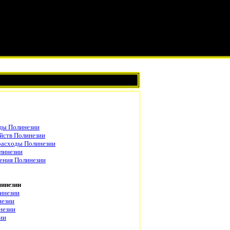
ды Полинезии
йств Полинезии
расходы Полинезии
линезии
ения Полинезии
линезии
линезии
незии
незии
ии