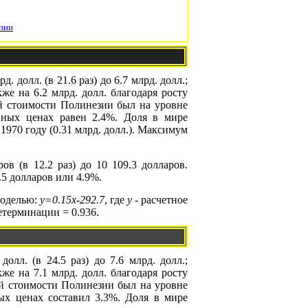
зии
долл. (в 21.6 раз) до 6.7 млрд. долл.;
же на 6.2 млрд. долл. благодаря росту
ой стоимости Полинезии был на уровне
нных ценах равен 2.4%. Доля в мире
970 году (0.31 млрд. долл.). Максимум
в (в 12.2 раз) до 10 109.3 долларов.
5 долларов или 4.9%.
моделью:
y=0.15x-292.7
, где
y
- расчетное
етерминации = 0.936.
лл. (в 24.5 раз) до 7.6 млрд. долл.;
же на 7.1 млрд. долл. благодаря росту
ой стоимости Полинезии был на уровне
ых ценах составил 3.3%. Доля в мире