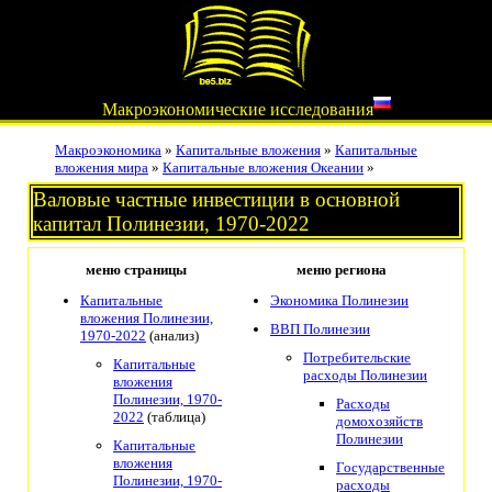
Макроэкономические исследования
Макроэкономика
»
Капитальные вложения
»
Капитальные
вложения мира
»
Капитальные вложения Океании
»
Валовые частные инвестиции в основной
капитал Полинезии, 1970-2022
меню страницы
меню региона
Капитальные
Экономика Полинезии
вложения Полинезии,
ВВП Полинезии
1970-2022
(анализ)
Потребительские
Капитальные
расходы Полинезии
вложения
Полинезии, 1970-
Расходы
2022
(таблица)
домохозяйств
Полинезии
Капитальные
вложения
Государственные
Полинезии, 1970-
расходы