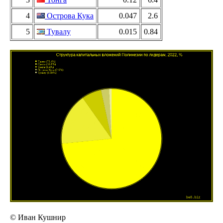
4
Острова Кука
0.047
2.6
5
Тувалу
0.015
0.84
© Иван Кушнир