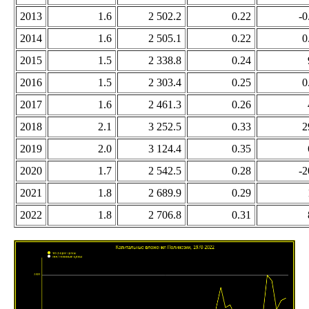
2013
1.6
2 502.2
0.22
-0
2014
1.6
2 505.1
0.22
0
2015
1.5
2 338.8
0.24
2016
1.5
2 303.4
0.25
0
2017
1.6
2 461.3
0.26
2018
2.1
3 252.5
0.33
2
2019
2.0
3 124.4
0.35
2020
1.7
2 542.5
0.28
-2
2021
1.8
2 689.9
0.29
2022
1.8
2 706.8
0.31