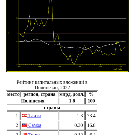
Рейтинг капитальных вложений в
Полинезии, 2022
место
регион, страна
млрд. долл.
%
Полинезия
1.8
100
страны
1
Таити
1.3
73.4
2
Самоа
0.30
16.8
3
Тонга
0.12
6.4