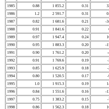
1985
0.88
1 855.2
0.31
3
1986
1.2
2 591.7
0.31
0
1987
0.82
1 681.6
0.21
-3
1988
0.91
1 841.6
0.22
1989
0.97
1 947.4
0.24
1
1990
0.95
1 883.3
0.20
-1
1991
0.90
1 761.2
0.20
-
1992
0.91
1 769.6
0.19
-
1993
0.85
1 625.9
0.18
-
1994
0.80
1 520.5
0.17
-
1995
1.0
1 915.3
0.19
1
1996
0.84
1 551.6
0.16
-1
1997
0.75
1 383.2
0.15
-
1998
0.86
1 562.3
0.18
1