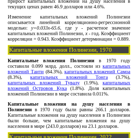
прирост капитальных вложений на душу населения в
текущих ценах равен 46.9 долларов или 4.6%.
Изменение капитальных вложений Полинезии
описывается линейной корреляционно-регрессионной
моделью:
y=0.033x-65.6
, где
y
- расчетное значение
капитальных вложений Полинезии,
x
- год. Коэффициент
корреляции = 0.943. Коэффициент детерминации = 0.889.
Капитальные вложения Полинезии, 1970
Капитальные вложения Полинезии
в 1970 году
составили 0.099 млрд. долл., состояли из
капитальных
вложений Таити
(84.3%),
капитальных вложений Самоа
(8.3%),
капитальных вложений Тонга
(3.7%),
капитальных вложений Тувалу
(1.9%),
капитальных
вложений Островов Кука
(1.8%). Доля капитальных
вложений Полинезии в мире составила 0.011%.
Капитальные вложения на душу населения в
Полинезии
в 1970 году были равны 266.1 долларов.
Капитальные вложения на душу населения в Полинезии
были больше, чем капитальные вложения на душу
населения в мире (243.0 долларов) на 23.1 долларов.
Капитальные вложения Полинезии, 2022