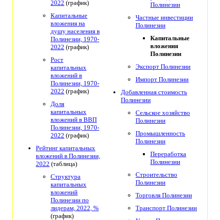
2022
(график)
Полинезии
Капитальные
Частные инвестиции
вложения на
Полинезии
душу населения в
Капитальные
Полинезии, 1970-
вложения
2022
(график)
Полинезии
Рост
Экспорт Полинезии
капитальных
вложений в
Импорт Полинезии
Полинезии, 1970-
2022
(график)
Добавленная стоимость
Полинезии
Доля
капитальных
Сельское хозяйство
вложений в ВВП
Полинезии
Полинезии, 1970-
Промышленность
2022
(график)
Полинезии
Рейтинг капитальных
Переработка
вложений в Полинезии,
Полинезии
2022
(таблица)
Строительство
Структура
Полинезии
капитальных
вложений
Торговля Полинезии
Полинезии по
лидерам, 2022, %
Транспорт Полинезии
(график)