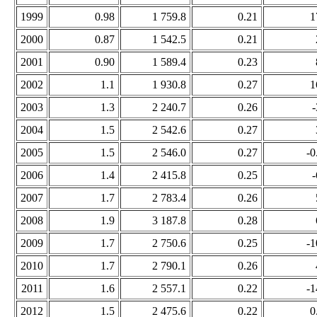
1999
0.98
1 759.8
0.21
1
2000
0.87
1 542.5
0.21
2001
0.90
1 589.4
0.23
2002
1.1
1 930.8
0.27
1
2003
1.3
2 240.7
0.26
-
2004
1.5
2 542.6
0.27
2005
1.5
2 546.0
0.27
-0
2006
1.4
2 415.8
0.25
-
2007
1.7
2 783.4
0.26
2008
1.9
3 187.8
0.28
2009
1.7
2 750.6
0.25
-1
2010
1.7
2 790.1
0.26
2011
1.6
2 557.1
0.22
-1
2012
1.5
2 475.6
0.22
0