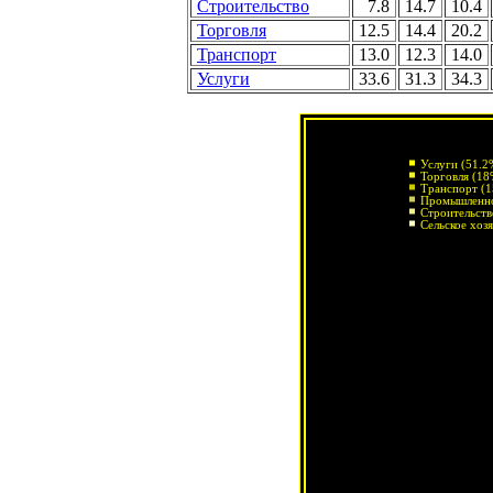
Строительство
7.8
14.7
10.4
Торговля
12.5
14.4
20.2
Транспорт
13.0
12.3
14.0
Услуги
33.6
31.3
34.3