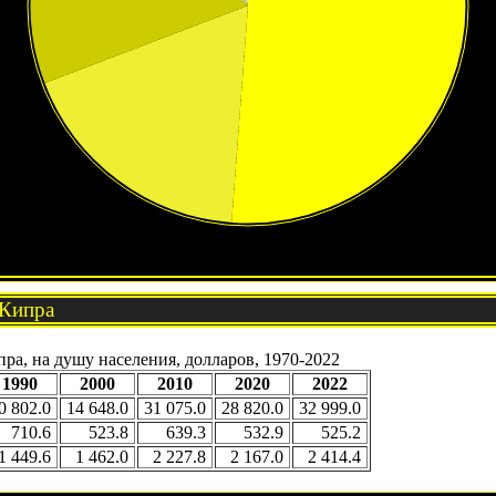
 Кипра
а, на душу населения, долларов, 1970-2022
1990
2000
2010
2020
2022
0 802.0
14 648.0
31 075.0
28 820.0
32 999.0
710.6
523.8
639.3
532.9
525.2
1 449.6
1 462.0
2 227.8
2 167.0
2 414.4