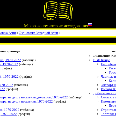
Макроэкономические исследования
омика Азии
»
Экономика Западной Азии
»
ню страницы
ме
Экономика Ки
лл., 1970-2022
(таблица)
ВВП Кипра
е, 1970-2022
(таблица)
Потребит
(график)
Расх
Госу
%, 1970-2022
(график)
Частные 
Капи
1970-2022
(таблица)
Экспорт 
2022
(график)
Импорт К
Добавленная с
пра, на душу населения, долларов, 1970-2022
(таблица)
Сельское 
пра, на душу населения, 1970-2022
(график)
Промышле
Пере
л., 1970-2022
(таблица)
Строител
, 1970-2022
(график)
Торговля 