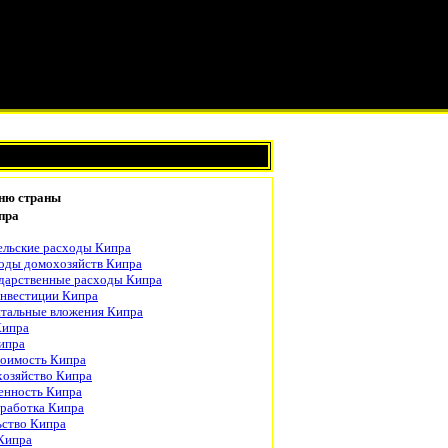
ню страны
пра
ельские расходы Кипра
оды домохозяйств Кипра
дарственные расходы Кипра
инвестиции Кипра
тальные вложения Кипра
Кипра
ипра
тоимость Кипра
хозяйство Кипра
нность Кипра
работка Кипра
ьство Кипра
Кипра