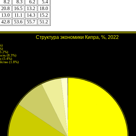
8.2
8.3
6.2
5.4
20.8
16.5
13.2
18.0
13.0
11.1
14.3
15.2
42.8
53.6
55.7
51.2