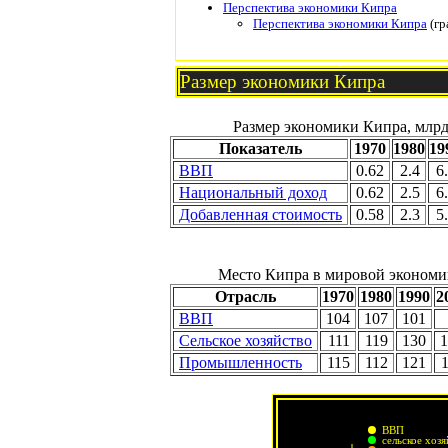
Перспектива экономики Кипра
Перспектива экономики Кипра
(гр
Размер экономики Кипра
Размер экономики Кипра, млрд.
Показатель
1970
1980
19
ВВП
0.62
2.4
6
Национальный доход
0.62
2.5
6
Добавленная стоимость
0.58
2.3
5
Место Кипра в мировой экономик
Отрасль
1970
1980
1990
2
ВВП
104
107
101
Сельское хозяйство
111
119
130
1
Промышленность
115
112
121