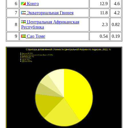
6
Конго
12.9
4.6
7
Экваториальная Гвинея
11.8
4.2
Центральная Африканская
8
2.3
0.82
Республика
9
Сао Томе
0.54
0.19