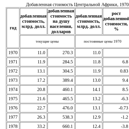
Добавленная стоимость Центральной Африки, 1970
добавленная
рост
добавленная
стоимость
добавленная
добавленно
стоимость,
на душу
стоимость,
стоимости,
млрд. долл.
населения,
млрд. долл.
год
%
долларов
текущие цены
постоянные цены 1970
1970
11.0
270.3
11.0
1971
11.9
284.5
11.8
6.8
1972
13.1
304.5
11.9
0.83
1973
17.2
389.4
13.0
9.4
1974
20.8
460.1
14.1
8.5
1975
21.6
465.5
13.2
-6.3
1976
22.7
476.0
13.1
-0.73
1977
26.3
538.3
12.9
-1.2
1978
33.2
660.1
12.4
-3.8