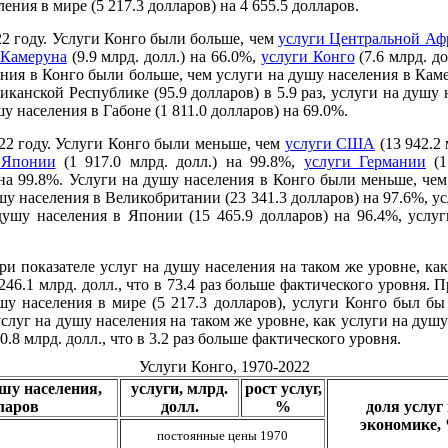
ния в мире (5 217.3 долларов) на 4 655.5 долларов.
22 году. Услуги Конго были больше, чем
услуги Центральной Аф
 Камеруна
(9.9 млрд. долл.) на 66.0%,
услуги Конго
(7.6 млрд. до
ения в Конго были больше, чем услуги на душу населения в Каме
анской Республике (95.9 долларов) в 5.9 раз, услуги на душу н
у населения в Габоне (1 811.0 долларов) на 69.0%.
22 году. Услуги Конго были меньше, чем
услуги США
(13 942.2 
 Японии
(1 917.0 млрд. долл.) на 99.8%,
услуги Германии
(1
) на 99.8%. Услуги на душу населения в Конго были меньше, ч
ушу населения в Великобритании (23 341.3 долларов) на 97.6%, у
 душу населения в Японии (15 465.9 долларов) на 96.4%, услуг
ри показателе услуг на душу населения на таком же уровне, к
246.1 млрд. долл., что в 73.4 раз больше фактического уровня. 
шу населения в мире (5 217.3 долларов), услуги Конго был бы 3
слуг на душу населения на таком же уровне, как услуги на душу 
.8 млрд. долл., что в 3.2 раз больше фактического уровня.
Услуги Конго, 1970-2022
ушу населения,
услуги, млрд.
рост услуг,
ларов
долл.
%
доля услуг 
экономике,
постоянные цены 1970