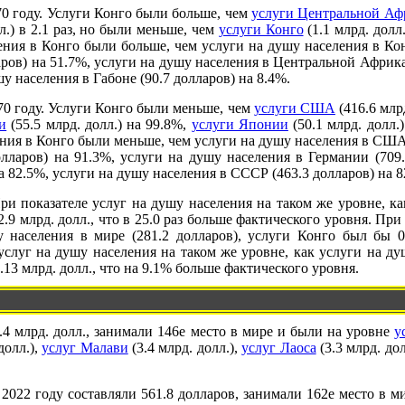
70 году. Услуги Конго были больше, чем
услуги Центральной Аф
л.) в 2.1 раз, но были меньше, чем
услуги Конго
(1.1 млрд. долл
ения в Конго были больше, чем услуги на душу населения в Кон
ров) на 51.7%, услуги на душу населения в Центральной Африка
у населения в Габоне (90.7 долларов) на 8.4%.
70 году. Услуги Конго были меньше, чем
услуги США
(416.6 млр
и
(55.5 млрд. долл.) на 99.8%,
услуги Японии
(50.1 млрд. долл.
ения в Конго были меньше, чем услуги на душу населения в США 
лларов) на 91.3%, услуги на душу населения в Германии (709.
а 82.5%, услуги на душу населения в СССР (463.3 долларов) на 8
При показателе услуг на душу населения на таком же уровне, к
2.9 млрд. долл., что в 25.0 раз больше фактического уровня. При
 населения в мире (281.2 долларов), услуги Конго был бы 0.
услуг на душу населения на таком же уровне, как услуги на душ
.13 млрд. долл., что на 9.1% больше фактического уровня.
.4 млрд. долл., занимали 146е место в мире и были на уровне
у
долл.),
услуг Малави
(3.4 млрд. долл.),
услуг Лаоса
(3.3 млрд. до
2022 году составляли 561.8 долларов, занимали 162е место в м