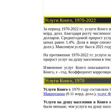
Услуги Конго, 1970-2022
За период 1970-2022 гг. услуги Конго в
млрд. долл. благодаря росту численнос
долларов. Среднегодовой прирост услу
ценах равен 1.4%. Доля в мире снизи
долл.). Максимум услуг был в 2021 году 
На протяжении 1970-2022 гг. услуги на
прирост услуг на душу населения в тек
Изменение услуг Конго описывается
Конго,
x
- год. Коэффициент корреляци
Услуги Конго, 1970
Услуги Конго
в 1970 году составляли 
Мавритании
(0.11 млрд. долл.),
услуг 
Услуги на душу населения в Конго
в
были меньше, чем услуги на душу насел