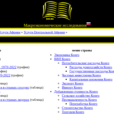
Макроэкономические исследования
Услуги Африки
»
Услуги Центральной Африки
»
ы
меню страны
Экономика Конго
)
ВВП Конго
Потребительские расходы Конго
, 1970-2022
(график)
Расходы домохозяйств Конго
афик)
Государственные расходы Ко
70-2022
(график)
Частные инвестиции Конго
Капитальные вложения Конго
лица)
Экспорт Конго
 и в странах соседях
(таблица)
Импорт Конго
в
Добавленная стоимость Конго
лица)
Сельское хозяйство Конго
 и в странах лидерах
(таблица)
Промышленность Конго
Переработка Конго
Строительство Конго
Торговля Конго