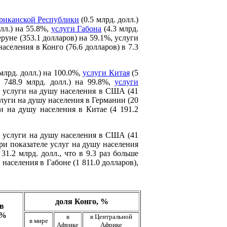
риканской Республики
(0.5 млрд. долл.)
лл.) на 55.8%,
услуги Габона
(4.3 млрд.
руне (353.1 долларов) на 59.1%, услуги
аселения в Конго (76.6 долларов) в 7.3
млрд. долл.) на 100.0%,
услуги Китая
(5
 748.9 млрд. долл.) на 99.8%,
услуги
ем услуги на душу населения в США (41
слуги на душу населения в Германии (20
и на душу населения в Китае (4 191.2
ак услуги на душу населения в США (41
При показателе услуг на душу населения
1.2 млрд. долл., что в 9.3 раз больше
населения в Габоне (1 811.0 долларов),
доля Конго, %
в
 %
в
в Центральной
в мире
Африке
Африке