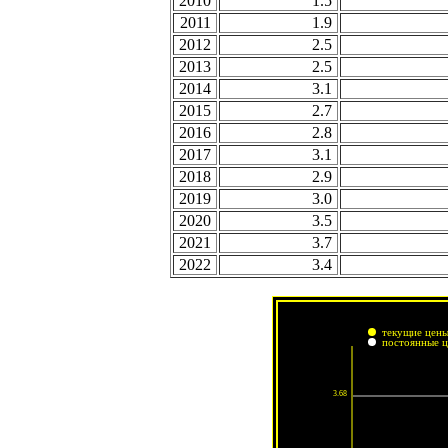
2010
1.5
2011
1.9
2012
2.5
2013
2.5
2014
3.1
2015
2.7
2016
2.8
2017
3.1
2018
2.9
2019
3.0
2020
3.5
2021
3.7
2022
3.4