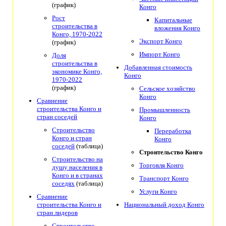
(график)
Конго
Рост
Капитальные
строительства в
вложения Конго
Конго, 1970-2022
Экспорт Конго
(график)
Импорт Конго
Доля
строительства в
Добавленная стоимость
экономике Конго,
Конго
1970-2022
(график)
Сельское хозяйство
Конго
Сравнение
строительства Конго и
Промышленность
стран соседей
Конго
Строительство
Переработка
Конго и стран
Конго
соседей
(таблица)
Строительство Конго
Строительство на
Торговля Конго
душу населения в
Конго и в странах
Транспорт Конго
соседях
(таблица)
Услуги Конго
Сравнение
строительства Конго и
Национальный доход Конго
стран лидеров
Строительство