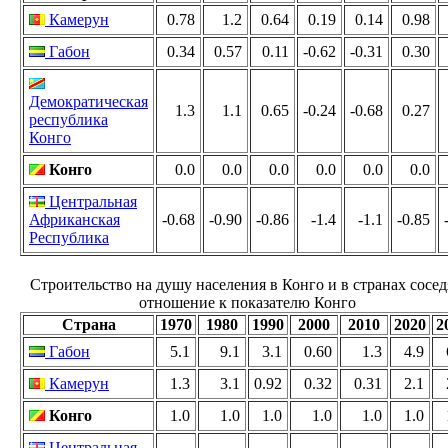
Камерун
0.78
1.2
0.64
0.19
0.14
0.98
Габон
0.34
0.57
0.11
-0.62
-0.31
0.30
Демократическая
1.3
1.1
0.65
-0.24
-0.68
0.27
республика
Конго
Конго
0.0
0.0
0.0
0.0
0.0
0.0
Центральная
Африканская
-0.68
-0.90
-0.86
-1.4
-1.1
-0.85
Республика
Строительство на душу населения в Конго и в странах сосед
отношение к показателю Конго
Страна
1970
1980
1990
2000
2010
2020
2
Габон
5.1
9.1
3.1
0.60
1.3
4.9
Камерун
1.3
3.1
0.92
0.32
0.31
2.1
Конго
1.0
1.0
1.0
1.0
1.0
1.0
Центральная