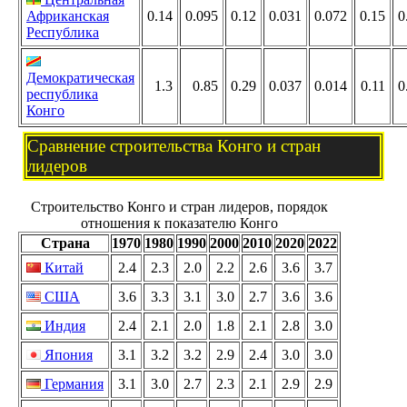
Африканская
0.14
0.095
0.12
0.031
0.072
0.15
0
Республика
Демократическая
1.3
0.85
0.29
0.037
0.014
0.11
0
республика
Конго
Сравнение строительства Конго и стран
лидеров
Строительство Конго и стран лидеров, порядок
отношения к показателю Конго
Страна
1970
1980
1990
2000
2010
2020
2022
Китай
2.4
2.3
2.0
2.2
2.6
3.6
3.7
США
3.6
3.3
3.1
3.0
2.7
3.6
3.6
Индия
2.4
2.1
2.0
1.8
2.1
2.8
3.0
Япония
3.1
3.2
3.2
2.9
2.4
3.0
3.0
Германия
3.1
3.0
2.7
2.3
2.1
2.9
2.9