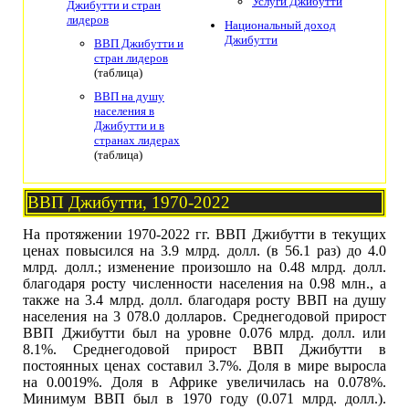
Услуги Джибутти
Джибутти и стран
лидеров
Национальный доход
Джибутти
ВВП Джибутти и
стран лидеров
(таблица)
ВВП на душу
населения в
Джибутти и в
странах лидерах
(таблица)
ВВП Джибутти, 1970-2022
На протяжении 1970-2022 гг. ВВП Джибутти в текущих
ценах повысился на 3.9 млрд. долл. (в 56.1 раз) до 4.0
млрд. долл.; изменение произошло на 0.48 млрд. долл.
благодаря росту численности населения на 0.98 млн., а
также на 3.4 млрд. долл. благодаря росту ВВП на душу
населения на 3 078.0 долларов. Среднегодовой прирост
ВВП Джибутти был на уровне 0.076 млрд. долл. или
8.1%. Среднегодовой прирост ВВП Джибутти в
постоянных ценах составил 3.7%. Доля в мире выросла
на 0.0019%. Доля в Африке увеличилась на 0.078%.
Минимум ВВП был в 1970 году (0.071 млрд. долл.).