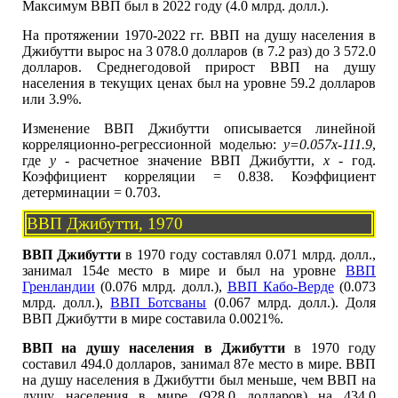
Максимум ВВП был в 2022 году (4.0 млрд. долл.).
На протяжении 1970-2022 гг. ВВП на душу населения в
Джибутти вырос на 3 078.0 долларов (в 7.2 раз) до 3 572.0
долларов. Среднегодовой прирост ВВП на душу
населения в текущих ценах был на уровне 59.2 долларов
или 3.9%.
Изменение ВВП Джибутти описывается линейной
корреляционно-регрессионной моделью:
y=0.057x-111.9
,
где
y
- расчетное значение ВВП Джибутти,
x
- год.
Коэффициент корреляции = 0.838. Коэффициент
детерминации = 0.703.
ВВП Джибутти, 1970
ВВП Джибутти
в 1970 году составлял 0.071 млрд. долл.,
занимал 154е место в мире и был на уровне
ВВП
Гренландии
(0.076 млрд. долл.),
ВВП Кабо-Верде
(0.073
млрд. долл.),
ВВП Ботсваны
(0.067 млрд. долл.). Доля
ВВП Джибутти в мире составила 0.0021%.
ВВП на душу населения в Джибутти
в 1970 году
составил 494.0 долларов, занимал 87е место в мире. ВВП
на душу населения в Джибутти был меньше, чем ВВП на
душу населения в мире (928.0 долларов) на 434.0