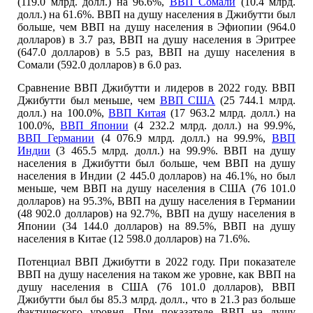
(119.0 млрд. долл.) на 96.6%,
ВВП Сомали
(10.4 млрд.
долл.) на 61.6%. ВВП на душу населения в Джибутти был
больше, чем ВВП на душу населения в Эфиопии (964.0
долларов) в 3.7 раз, ВВП на душу населения в Эритрее
(647.0 долларов) в 5.5 раз, ВВП на душу населения в
Сомали (592.0 долларов) в 6.0 раз.
Сравнение ВВП Джибутти и лидеров в 2022 году. ВВП
Джибутти был меньше, чем
ВВП США
(25 744.1 млрд.
долл.) на 100.0%,
ВВП Китая
(17 963.2 млрд. долл.) на
100.0%,
ВВП Японии
(4 232.2 млрд. долл.) на 99.9%,
ВВП Германии
(4 076.9 млрд. долл.) на 99.9%,
ВВП
Индии
(3 465.5 млрд. долл.) на 99.9%. ВВП на душу
населения в Джибутти был больше, чем ВВП на душу
населения в Индии (2 445.0 долларов) на 46.1%, но был
меньше, чем ВВП на душу населения в США (76 101.0
долларов) на 95.3%, ВВП на душу населения в Германии
(48 902.0 долларов) на 92.7%, ВВП на душу населения в
Японии (34 144.0 долларов) на 89.5%, ВВП на душу
населения в Китае (12 598.0 долларов) на 71.6%.
Потенциал ВВП Джибутти в 2022 году. При показателе
ВВП на душу населения на таком же уровне, как ВВП на
душу населения в США (76 101.0 долларов), ВВП
Джибутти был бы 85.3 млрд. долл., что в 21.3 раз больше
фактического уровня. При показателе ВВП на душу