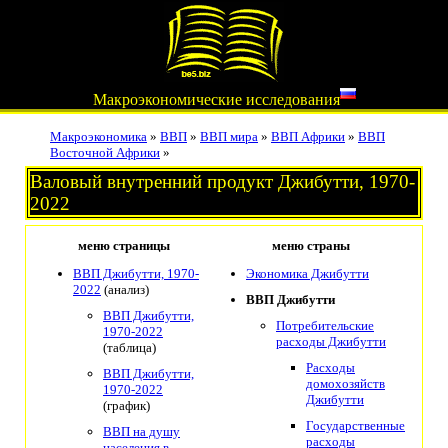
Макроэкономические исследования
Макроэкономика
»
ВВП
»
ВВП мира
»
ВВП Африки
»
ВВП
Восточной Африки
»
Валовый внутренний продукт Джибутти, 1970-
2022
меню страницы
меню страны
ВВП Джибутти, 1970-
Экономика Джибутти
2022
(анализ)
ВВП Джибутти
ВВП Джибутти,
Потребительские
1970-2022
расходы Джибутти
(таблица)
Расходы
ВВП Джибутти,
домохозяйств
1970-2022
Джибутти
(график)
Государственные
ВВП на душу
расходы
населения в