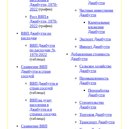
Джибутти
Джибутти, 1970-
2022
(график)
Частные инвестиции
Джибутти
Рост ВВП в
Джибутти, 1970-
Капитальные
2022
(график)
вложения
Джибутти
ВВП Джибутти по
расходам
Экспорт Джибутти
ВВП Джибутти
Импорт Джибутти
по расходам, %,
Добавленная стоимость
1970-2022
Джибутти
(таблица)
Сельское хозяйство
Сравнение ВВП
Джибутти
Джибутти и стран
соседей
Промышленность
Джибутти
ВВП Джибутти и
стран соседей
Переработка
(таблица)
Джибутти
ВВП на душу
Строительство
населения в
Джибутти
Джибутти и в
странах соседях
Торговля Джибутти
(таблица)
Транспорт Джибутти
Сравнение ВВП