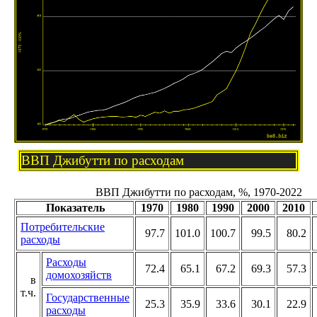
ВВП Джибутти по расходам
ВВП Джибутти по расходам, %, 1970-2022
Показатель
1970
1980
1990
2000
2010
Потребительские
97.7
101.0
100.7
99.5
80.2
расходы
Расходы
72.4
65.1
67.2
69.3
57.3
домохозяйств
в
т.ч.
Государственные
25.3
35.9
33.6
30.1
22.9
расходы