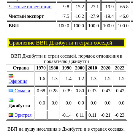
Частные инвестиции
9.8
15.2
27.1
19.9
65.8
Чистый экспорт
-7.5
-16.2
-27.9
-19.4
-46.0
ВВП
100.0
100.0
100.0
100.0
100.0
Сравнение ВВП Джибутти и стран соседей
ВВП Джибутти и стран соседей, порядок отношения к
показателю Джибутти
Страна
1970
1980
1990
2000
2010
2020
2022
1.6
1.3
1.4
1.2
1.3
1.5
1.5
Эфиопия
Сомали
0.68
0.28
0.39
0.80
0.33
0.43
0.42
0.0
0.0
0.0
0.0
0.0
0.0
0.0
Джибутти
Эритрея
-0.14
0.11
0.11
-0.21
-0.23
ВВП на душу населения в Джибутти и в странах соседях,