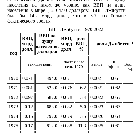
населения на таком же уровне, как ВВП на душу
населения в мире (12 647.0 долларов), ВВП Джибутти
был бы 14.2 млрд. долл., что в 3.5 раз больше
фактического уровня.
ВВП Джибутти, 1970-2022
ВВП на
ВВП,
ВВП,
рост
душу
млрд.
млрд.
ВВП,
доля Джибутти,
населения,
долл.
долл.
%
долларов
год
постоянные
в
текущие цены
в мире
Вост
цены 1970
Африке
Аф
1970
0.071
494.0
0.071
0.0021
0.061
1971
0.081
523.0
0.076
6.2
0.0021
0.062
1972
0.097
587.0
0.078
3.4
0.0022
0.065
1973
0.12
683.0
0.082
5.0
0.0023
0.067
1974
0.15
797.0
0.079
-3.5
0.0026
0.063
1975
0.17
812.0
0.088
11.3
0.0025
0.061