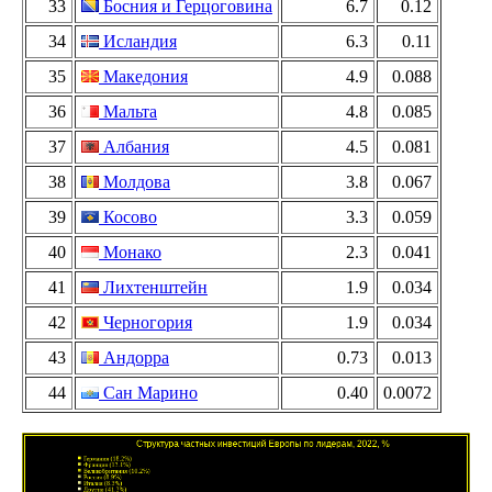
33
Босния и Герцоговина
6.7
0.12
34
Исландия
6.3
0.11
35
Македония
4.9
0.088
36
Мальта
4.8
0.085
37
Албания
4.5
0.081
38
Молдова
3.8
0.067
39
Косово
3.3
0.059
40
Монако
2.3
0.041
41
Лихтенштейн
1.9
0.034
42
Черногория
1.9
0.034
43
Андорра
0.73
0.013
44
Сан Марино
0.40
0.0072