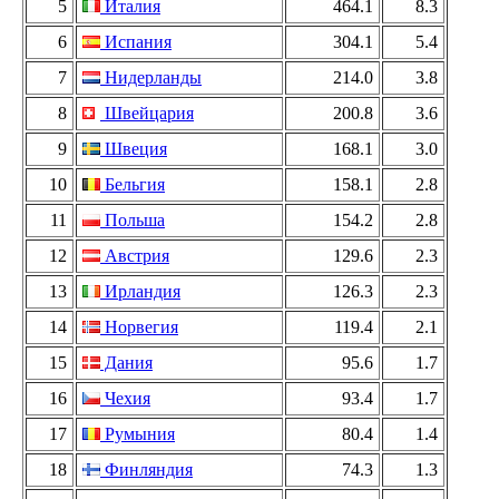
5
Италия
464.1
8.3
6
Испания
304.1
5.4
7
Нидерланды
214.0
3.8
8
Швейцария
200.8
3.6
9
Швеция
168.1
3.0
10
Бельгия
158.1
2.8
11
Польша
154.2
2.8
12
Австрия
129.6
2.3
13
Ирландия
126.3
2.3
14
Норвегия
119.4
2.1
15
Дания
95.6
1.7
16
Чехия
93.4
1.7
17
Румыния
80.4
1.4
18
Финляндия
74.3
1.3