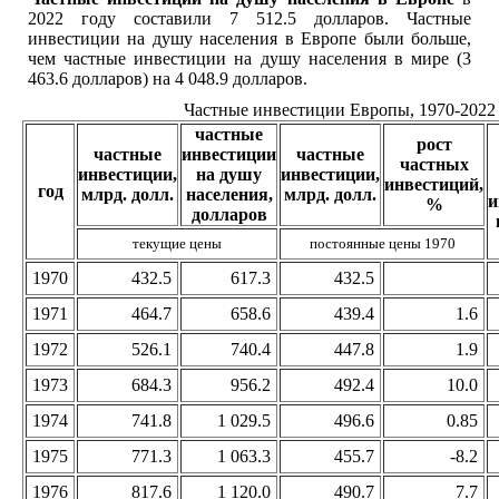
2022 году составили 7 512.5 долларов. Частные
инвестиции на душу населения в Европе были больше,
чем частные инвестиции на душу населения в мире (3
463.6 долларов) на 4 048.9 долларов.
Частные инвестиции Европы, 1970-2022
частные
рост
частные
инвестиции
частные
частных
инвестиции,
на душу
инвестиции,
инвестиций,
год
млрд. долл.
населения,
млрд. долл.
и
%
долларов
текущие цены
постоянные цены 1970
1970
432.5
617.3
432.5
1971
464.7
658.6
439.4
1.6
1972
526.1
740.4
447.8
1.9
1973
684.3
956.2
492.4
10.0
1974
741.8
1 029.5
496.6
0.85
1975
771.3
1 063.3
455.7
-8.2
1976
817.6
1 120.0
490.7
7.7