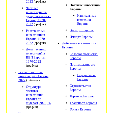
2022
(график)
Частные инвестиции
Частные
Европы
инвестиции на
Капитальные
душу населения в
вложения
Европе, 1970-
Европы
2022
(график)
Экспорт Европы
Рост частных
инвестиций в
Импорт Европы
Европе, 1970-
2022
(график)
Добавленная стоимость
Европы
Доля частных
инвестиций в
Сельское хозяйство
ВВП Европы,
Европы
1970-2022
Промышленность
(график)
Европы
Рейтинг частных
Переработка
инвестиций в Европе,
Европы
2022
(таблица)
Строительство
Структура
Европы
частных
инвестиций
Торговля Европы
Европы по
лидерам, 2022, %
Транспорт Европы
(график)
Услуги Европы