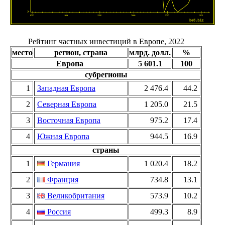
Рейтинг частных инвестиций в Европе, 2022
место
регион, страна
млрд. долл.
%
Европа
5 601.1
100
субрегионы
1
Западная Европа
2 476.4
44.2
2
Северная Европа
1 205.0
21.5
3
Восточная Европа
975.2
17.4
4
Южная Европа
944.5
16.9
страны
1
Германия
1 020.4
18.2
2
Франция
734.8
13.1
3
Великобритания
573.9
10.2
4
Россия
499.3
8.9