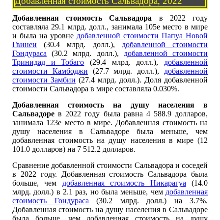
Добавленная стоимость Сальвадора, 2022
Добавленная стоимость Сальвадора
в 2022 году
составляла 29.1 млрд. долл., занимала 105е место в мире
и была на уровне
добавленной стоимости Папуа Новой
Гвинеи
(30.4 млрд. долл.),
добавленной стоимости
Гондураса
(30.2 млрд. долл.),
добавленной стоимости
Тринидад и Тобаго
(29.4 млрд. долл.),
добавленной
стоимости Камбоджи
(27.7 млрд. долл.),
добавленной
стоимости Замбии
(27.4 млрд. долл.). Доля добавленной
стоимости Сальвадора в мире составляла 0.030%.
Добавленная стоимость на душу населения в
Сальвадоре
в 2022 году была равна 4 588.9 долларов,
занимала 123е место в мире. Добавленная стоимость на
душу населения в Сальвадоре была меньше, чем
добавленная стоимость на душу населения в мире (12
101.0 долларов) на 7 512.2 долларов.
Сравнение добавленной стоимости Сальвадора и соседей
в 2022 году. Добавленная стоимость Сальвадора была
больше, чем
добавленная стоимость Никарагуа
(14.0
млрд. долл.) в 2.1 раз, но была меньше, чем
добавленная
стоимость Гондураса
(30.2 млрд. долл.) на 3.7%.
Добавленная стоимость на душу населения в Сальвадоре
была больше, чем добавленная стоимость на душу