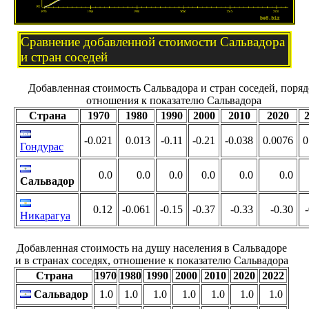
Сравнение добавленной стоимости Сальвадора
и стран соседей
Добавленная стоимость Сальвадора и стран соседей, поря
отношения к показателю Сальвадора
Страна
1970
1980
1990
2000
2010
2020
-0.021
0.013
-0.11
-0.21
-0.038
0.0076
0
Гондурас
0.0
0.0
0.0
0.0
0.0
0.0
Сальвадор
0.12
-0.061
-0.15
-0.37
-0.33
-0.30
Никарагуа
Добавленная стоимость на душу населения в Сальвадоре
и в странах соседях, отношение к показателю Сальвадора
Страна
1970
1980
1990
2000
2010
2020
2022
Сальвадор
1.0
1.0
1.0
1.0
1.0
1.0
1.0