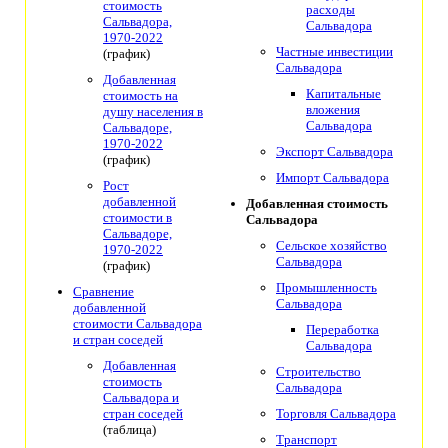
стоимость
расходы
Сальвадора,
Сальвадора
1970-2022
Частные инвестиции
(график)
Сальвадора
Добавленная
Капитальные
стоимость на
вложения
душу населения в
Сальвадора
Сальвадоре,
1970-2022
Экспорт Сальвадора
(график)
Импорт Сальвадора
Рост
добавленной
Добавленная стоимость
стоимости в
Сальвадора
Сальвадоре,
Сельское хозяйство
1970-2022
Сальвадора
(график)
Промышленность
Сравнение
Сальвадора
добавленной
стоимости Сальвадора
Переработка
и стран соседей
Сальвадора
Добавленная
Строительство
стоимость
Сальвадора
Сальвадора и
стран соседей
Торговля Сальвадора
(таблица)
Транспорт