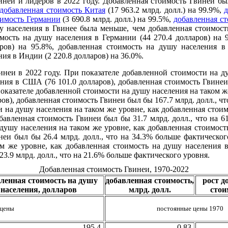
неи и лидеров в 2022 году. Добавленная стоимость Гвинеи б
добавленная стоимость Китая
(17 963.2 млрд. долл.) на 99.9%,
оимость Германии
(3 690.8 млрд. долл.) на 99.5%,
добавленная с
у населения в Гвинее была меньше, чем добавленная стоимос
имость на душу населения в Германии (44 270.4 долларов) на 
ров) на 95.8%, добавленная стоимость на душу населения в 
ия в Индии (2 220.8 долларов) на 36.0%.
неи в 2022 году. При показателе добавленной стоимости на ду
ния в США (76 101.0 долларов), добавленная стоимость Гвинеи б
оказателе добавленной стоимости на душу населения на таком ж
ов), добавленная стоимость Гвинеи был бы 167.7 млрд. долл., чт
 на душу населения на таком же уровне, как добавленная стоим
добавленная стоимость Гвинеи был бы 31.7 млрд. долл., что на 
душу населения на таком же уровне, как добавленная стоимост
неи был бы 26.4 млрд. долл., что на 34.3% больше фактическо
м же уровне, как добавленная стоимость на душу населения в
3.9 млрд. долл., что на 21.6% больше фактического уровня.
Добавленная стоимость Гвинеи, 1970-2022
ленная стоимость на душу
добавленная стоимость,
рост д
населения, долларов
млрд. долл.
стои
 цены
постоянные цены 1970
195.4
0.83