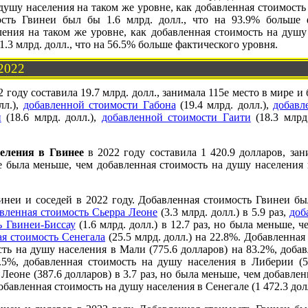
душу населения на таком же уровне, как добавленная стоимост
мость Гвинеи был бы 1.6 млрд. долл., что на 93.9% больше 
ения на таком же уровне, как добавленная стоимость на душу 
.3 млрд. долл., что на 56.5% больше фактического уровня.
 2022
 году составила 19.7 млрд. долл., занимала 115е место в мире и
лл.),
добавленной стоимости Габона
(19.4 млрд. долл.),
добавл
и
(18.6 млрд. долл.),
добавленной стоимости Гаити
(18.3 млрд
еления в Гвинее
в 2022 году составила 1 420.9 долларов, зан
 была меньше, чем добавленная стоимость на душу населения в
неи и соседей в 2022 году. Добавленная стоимость Гвинеи б
вленная стоимость Сьерра Леоне
(3.3 млрд. долл.) в 5.9 раз,
доб
ь Гвинеи-Биссау
(1.6 млрд. долл.) в 12.7 раз, но была меньше, 
ая стоимость Сенегала
(25.5 млрд. долл.) на 22.8%. Добавленна
ть на душу населения в Мали (775.6 долларов) на 83.2%, доба
2.5%, добавленная стоимость на душу населения в Либерии (56
Леоне (387.6 долларов) в 3.7 раз, но была меньше, чем добавле
добавленная стоимость на душу населения в Сенегале (1 472.3 дол