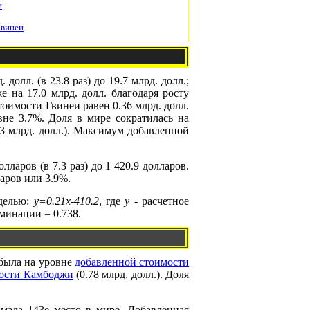
и
Гвинеи
олл. (в 23.8 раз) до 19.7 млрд. долл.;
е на 17.0 млрд. долл. благодаря росту
оимости Гвинеи равен 0.36 млрд. долл.
не 3.7%. Доля в мире сократилась на
3 млрд. долл.). Максимум добавленной
ларов (в 7.3 раз) до 1 420.9 долларов.
аров или 3.9%.
оделью:
y=0.21x-410.2
, где
y
- расчетное
минации = 0.738.
 была на уровне
добавленной стоимости
мости Камбоджи
(0.78 млрд. долл.). Доля
имала 143е место в мире. Добавленная