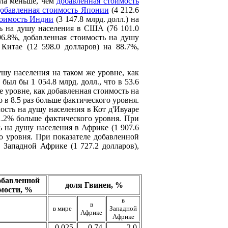
ыла меньше, чем
добавленная стоимость
добавленная стоимость Японии
(4 212.6
тоимость Индии
(3 147.8 млрд. долл.) на
ть на душу населения в США (76 101.0
96.8%, добавленная стоимость на душу
Китае (12 598.0 долларов) на 88.7%,
шу населения на таком же уровне, как
ыл бы 1 054.8 млрд. долл., что в 53.6
е уровне, как добавленная стоимость на
о в 8.5 раз больше фактического уровня.
ость на душу населения в Кот д'Ивуаре
61.2% больше фактического уровня. При
ь на душу населения в Африке (1 907.6
го уровня. При показателе добавленной
 Западной Африке (1 727.2 долларов),
обавленной
доля Гвинеи, %
мости, %
в
в
в мире
Западной
Африке
Африке
0.025
0.74
2.0