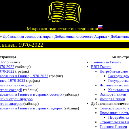
Макроэкономические исследования
»
Добавленная стоимость мира
»
Добавленная стоимость Африки
»
Добавленн
Гвинеи, 1970-2022
страницы
меню стр
2022
(анализ)
Экономика Гвинеи
970-2022
(таблица)
ВВП Гвинеи
970-2022
(график)
Потребительские
аселения в Гвинее, 1970-2022
(график)
Расходы дом
инее, 1970-2022
(график)
Государстве
еи и стран соседей
Частные инвести
стран соседей
(таблица)
Капитальные
селения в Гвинее и в странах соседях
(таблица)
Экспорт Гвинеи
неи и стран лидеров
Импорт Гвинеи
стран лидеров
(таблица)
Добавленная стоимос
селения в Гвинее и в странах лидерах
(таблица)
Сельское хозяйст
Промышленность
Переработка
Строительство Г
Торговля Гвинеи