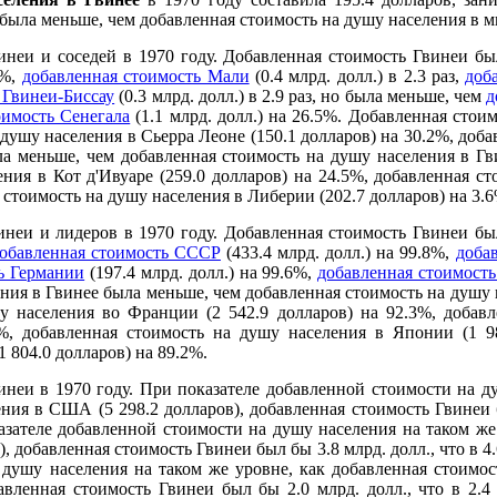
была меньше, чем добавленная стоимость на душу населения в ми
неи и соседей в 1970 году. Добавленная стоимость Гвинеи б
3%,
добавленная стоимость Мали
(0.4 млрд. долл.) в 2.3 раз,
доб
 Гвинеи-Биссау
(0.3 млрд. долл.) в 2.9 раз, но была меньше, чем
д
оимость Сенегала
(1.1 млрд. долл.) на 26.5%. Добавленная стои
душу населения в Сьерра Леоне (150.1 долларов) на 30.2%, доб
ыла меньше, чем добавленная стоимость на душу населения в Гви
ния в Кот д'Ивуаре (259.0 долларов) на 24.5%, добавленная с
я стоимость на душу населения в Либерии (202.7 долларов) на 3.6
неи и лидеров в 1970 году. Добавленная стоимость Гвинеи б
обавленная стоимость СССР
(433.4 млрд. долл.) на 99.8%,
доба
ь Германии
(197.4 млрд. долл.) на 99.6%,
добавленная стоимост
ния в Гвинее была меньше, чем добавленная стоимость на душу 
у населения во Франции (2 542.9 долларов) на 92.3%, добав
2%, добавленная стоимость на душу населения в Японии (1 98
 804.0 долларов) на 89.2%.
неи в 1970 году. При показателе добавленной стоимости на ду
ния в США (5 298.2 долларов), добавленная стоимость Гвинеи бы
азателе добавленной стоимости на душу населения на таком же 
), добавленная стоимость Гвинеи был бы 3.8 млрд. долл., что в 4
 душу населения на таком же уровне, как добавленная стоимос
бавленная стоимость Гвинеи был бы 2.0 млрд. долл., что в 2.