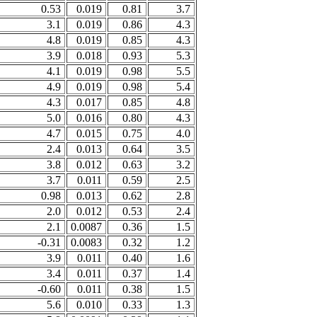
0.53
0.019
0.81
3.7
3.1
0.019
0.86
4.3
4.8
0.019
0.85
4.3
3.9
0.018
0.93
5.3
4.1
0.019
0.98
5.5
4.9
0.019
0.98
5.4
4.3
0.017
0.85
4.8
5.0
0.016
0.80
4.3
4.7
0.015
0.75
4.0
2.4
0.013
0.64
3.5
3.8
0.012
0.63
3.2
3.7
0.011
0.59
2.5
0.98
0.013
0.62
2.8
2.0
0.012
0.53
2.4
2.1
0.0087
0.36
1.5
-0.31
0.0083
0.32
1.2
3.9
0.011
0.40
1.6
3.4
0.011
0.37
1.4
-0.60
0.011
0.38
1.5
5.6
0.010
0.33
1.3