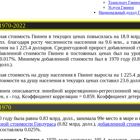
Транспорт Гвине
Услуги Гвинеи
Национальный доход 
 1970-2022
ая стоимость Гвинеи в текущих ценах повысилась на 18.9 млрд. д
л. благодаря росту численности населения на 9.6 млн., а такж
ния на 1 225.4 долларов. Среднегодовой прирост добавленной ст
бавленной стоимости Гвинеи в постоянных ценах был на уров
 0.017%. Минимум добавленной стоимости был в 1970 году (0.8
олл.).
ая стоимость на душу населения в Гвинее выросла на 1 225.4 дол
оимости на душу населения в текущих ценах составил 23.6 долл
инеи описывается линейной корреляционно-регрессионной м
еи,
x
- год. Коэффициент корреляции = 0.859. Коэффициент детер
 1970
 году была равна 0.83 млрд. долл., занимала 99е место в мире и
нной стоимости Гондураса
(0.82 млрд. долл.),
добавленной стои
составляла 0.025%.
селения в Гвинее
в 1970 году составила 195.4 долларов, зан