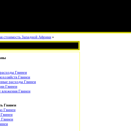
ая стоимость Западной Африки
»
аны
 расходы Гвинеи
охозяйств Гвинеи
нные расходы Гвинеи
ции Гвинеи
 вложения Гвинеи
ть Гвинеи
во Гвинеи
 Гвинеи
 Гвинеи
винеи