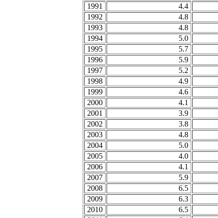
1991
4.4
1992
4.8
1993
4.8
1994
5.0
1995
5.7
1996
5.9
1997
5.2
1998
4.9
1999
4.6
2000
4.1
2001
3.9
2002
3.8
2003
4.8
2004
5.0
2005
4.0
2006
4.1
2007
5.9
2008
6.5
2009
6.3
2010
6.5