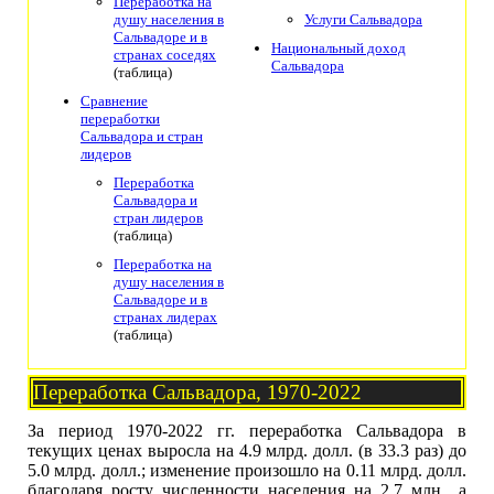
Переработка на
душу населения в
Услуги Сальвадора
Сальвадоре и в
Национальный доход
странах соседях
Сальвадора
(таблица)
Сравнение
переработки
Сальвадора и стран
лидеров
Переработка
Сальвадора и
стран лидеров
(таблица)
Переработка на
душу населения в
Сальвадоре и в
странах лидерах
(таблица)
Переработка Сальвадора, 1970-2022
За период 1970-2022 гг. переработка Сальвадора в
текущих ценах выросла на 4.9 млрд. долл. (в 33.3 раз) до
5.0 млрд. долл.; изменение произошло на 0.11 млрд. долл.
благодаря росту численности населения на 2.7 млн., а