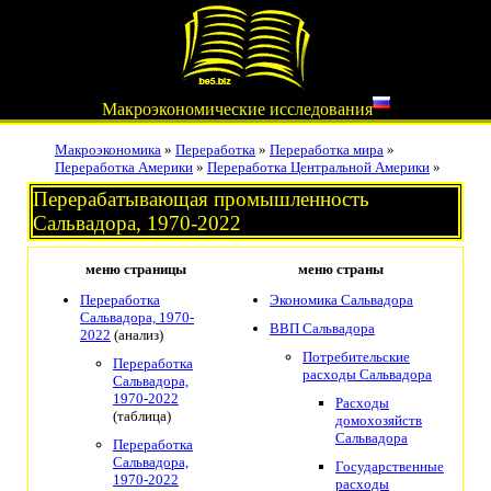
Макроэкономические исследования
Макроэкономика
»
Переработка
»
Переработка мира
»
Переработка Америки
»
Переработка Центральной Америки
»
Перерабатывающая промышленность
Сальвадора, 1970-2022
меню страницы
меню страны
Переработка
Экономика Сальвадора
Сальвадора, 1970-
ВВП Сальвадора
2022
(анализ)
Потребительские
Переработка
расходы Сальвадора
Сальвадора,
1970-2022
Расходы
(таблица)
домохозяйств
Сальвадора
Переработка
Сальвадора,
Государственные
1970-2022
расходы