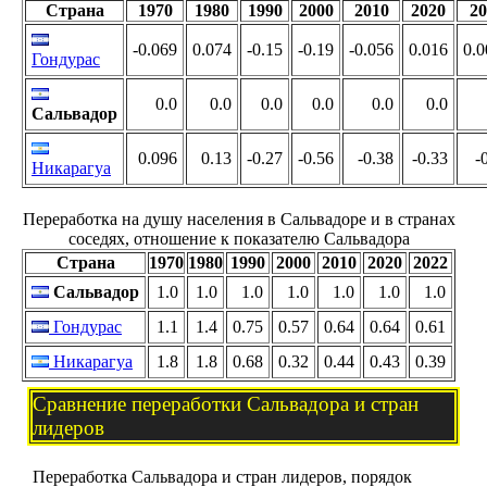
Страна
1970
1980
1990
2000
2010
2020
20
-0.069
0.074
-0.15
-0.19
-0.056
0.016
0.0
Гондурас
0.0
0.0
0.0
0.0
0.0
0.0
Сальвадор
0.096
0.13
-0.27
-0.56
-0.38
-0.33
-
Никарагуа
Переработка на душу населения в Сальвадоре и в странах
соседях, отношение к показателю Сальвадора
Страна
1970
1980
1990
2000
2010
2020
2022
Сальвадор
1.0
1.0
1.0
1.0
1.0
1.0
1.0
Гондурас
1.1
1.4
0.75
0.57
0.64
0.64
0.61
Никарагуа
1.8
1.8
0.68
0.32
0.44
0.43
0.39
Сравнение переработки Сальвадора и стран
лидеров
Переработка Сальвадора и стран лидеров, порядок