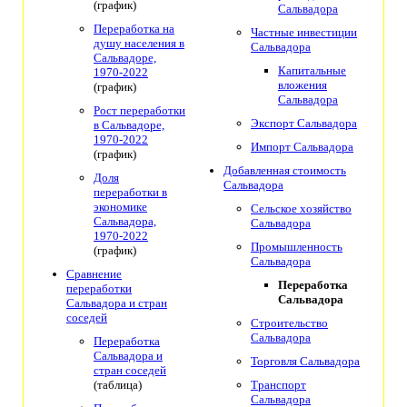
(график)
Сальвадора
Переработка на
Частные инвестиции
душу населения в
Сальвадора
Сальвадоре,
Капитальные
1970-2022
вложения
(график)
Сальвадора
Рост переработки
Экспорт Сальвадора
в Сальвадоре,
1970-2022
Импорт Сальвадора
(график)
Добавленная стоимость
Доля
Сальвадора
переработки в
экономике
Сельское хозяйство
Сальвадора,
Сальвадора
1970-2022
Промышленность
(график)
Сальвадора
Сравнение
Переработка
переработки
Сальвадора
Сальвадора и стран
соседей
Строительство
Сальвадора
Переработка
Сальвадора и
Торговля Сальвадора
стран соседей
(таблица)
Транспорт
Сальвадора