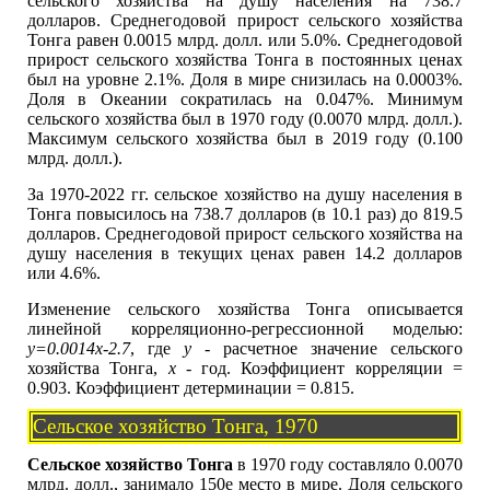
сельского хозяйства на душу населения на 738.7
долларов. Среднегодовой прирост сельского хозяйства
Тонга равен 0.0015 млрд. долл. или 5.0%. Среднегодовой
прирост сельского хозяйства Тонга в постоянных ценах
был на уровне 2.1%. Доля в мире снизилась на 0.0003%.
Доля в Океании сократилась на 0.047%. Минимум
сельского хозяйства был в 1970 году (0.0070 млрд. долл.).
Максимум сельского хозяйства был в 2019 году (0.100
млрд. долл.).
За 1970-2022 гг. сельское хозяйство на душу населения в
Тонга повысилось на 738.7 долларов (в 10.1 раз) до 819.5
долларов. Среднегодовой прирост сельского хозяйства на
душу населения в текущих ценах равен 14.2 долларов
или 4.6%.
Изменение сельского хозяйства Тонга описывается
линейной корреляционно-регрессионной моделью:
y=0.0014x-2.7
, где
y
- расчетное значение сельского
хозяйства Тонга,
x
- год. Коэффициент корреляции =
0.903. Коэффициент детерминации = 0.815.
Сельское хозяйство Тонга, 1970
Сельское хозяйство Тонга
в 1970 году составляло 0.0070
млрд. долл., занимало 150е место в мире. Доля сельского