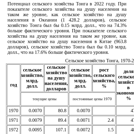
Потенциал сельского хозяйства Тонга в 2022 году. При
показателе сельского хозяйства на душу населения на
таком же уровне, как сельское хозяйство на душу
населения в Океании (1 428.2 долларов), сельское
хозяйство Тонга был бы 0.15 млрд. долл., что на 74.3%
больше фактического уровня. При показателе сельского
хозяйства на душу населения на таком же уровне, как
сельское хозяйство на душу населения в Китае (963.8
долларов), сельское хозяйство Тонга был бы 0.10 млрд.
долл., что на 17.6% больше фактического уровня.
Сельское хозяйство Тонга, 1970-
сельское
сельское
сельское
рост
доля
хозяйство
хозяйство,
хозяйство,
сельского
сельск
на душу
млрд.
млрд.
хозяйства,
хозяйс
населения,
год
долл.
долл.
%
в
долларов
экономи
%
текущие цены
постоянные цены 1970
1970
0.0070
80.8
0.0070
4
1971
0.0079
89.4
0.0071
2.4
4
1972
0.0095
107.1
0.0072
1.5
4