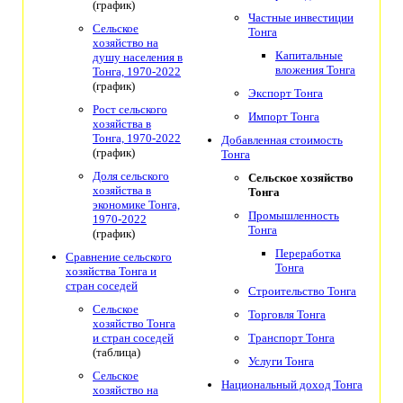
(график)
Частные инвестиции
Сельское
Тонга
хозяйство на
Капитальные
душу населения в
вложения Тонга
Тонга, 1970-2022
(график)
Экспорт Тонга
Рост сельского
Импорт Тонга
хозяйства в
Тонга, 1970-2022
Добавленная стоимость
(график)
Тонга
Доля сельского
Сельское хозяйство
хозяйства в
Тонга
экономике Тонга,
Промышленность
1970-2022
Тонга
(график)
Переработка
Сравнение сельского
Тонга
хозяйства Тонга и
стран соседей
Строительство Тонга
Сельское
Торговля Тонга
хозяйство Тонга
и стран соседей
Транспорт Тонга
(таблица)
Услуги Тонга
Сельское
Национальный доход Тонга
хозяйство на