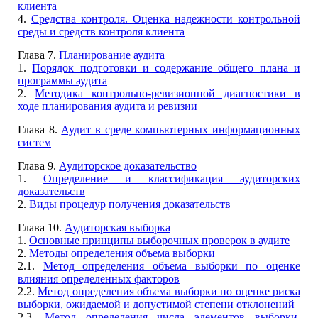
клиента
4.
Средства контроля. Оценка надежности контрольной
среды и средств контроля клиента
Глава 7.
Планирование аудита
1.
Порядок подготовки и содержание общего плана и
программы аудита
2.
Методика контрольно-ревизионной диагностики в
ходе планирования аудита и ревизии
Глава 8.
Аудит в среде компьютерных информационных
систем
Глава 9.
Аудиторское доказательство
1.
Определение и классификация аудиторских
доказательств
2.
Виды процедур получения доказательств
Глава 10.
Аудиторская выборка
1.
Основные принципы выборочных проверок в аудите
2.
Методы определения объема выборки
2.1.
Метод определения объема выборки по оценке
влияния определенных факторов
2.2.
Метод определения объема выборки по оценке риска
выборки, ожидаемой и допустимой степени отклонений
2.3.
Метод определения числа элементов выборки,