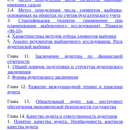
имеющих сальдо
2.4.
Метод определения числа элементов выборки,
основанных на оборотах по счетам бухгалтерского учета
3.
Стратификация (понятие, применение при
планировании выборочного исследования). Правило
«90-10»
4.
Характеристика методов отбора элементов выборки
5.
Анализ результатов выборочного исследования. Риск
аудиторской выборки
Глава 11.
Заключение аудитора по финансовой
отчетности
1.
Общий порядок подготовки и структура аудиторского
заключения
2.
Формы аудиторского заключения
Глава 12.
Развитие международной теории и практики
аудита
Глава 13.
Обязательный аудит как инструмент
обеспечения экономической безопасности государства
Глава 14.
Качество аудита и ответственность аудиторов
1.
Понятие качества аудита. Необходимость контроля
качества аудита