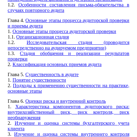
1.2.
Особенности составления письма-обязательства в
случаях повторного аудита
Глава 4.
Основные этапы процесса аудиторской проверки
и приемы аудита
1.
Основные этапы процесса аудиторской проверки
1.1.
Организационная стадия
1.2.
Исследовательская стадия (проводится
непосредственно на аудируемом предприятии)
1.3.
Стадия обобщения и реализации результатов
проверки
2.
Классификация основных приемов аудита
Глава 5.
Существенность в аудите
1.
Понятие существенности
2.
Подходы к применению существенности на практике,
основные этапы
Глава 6.
Оценки риска и внутренний контроль
1.
Характеристика компонентов аудиторского риска:
внутрихозяйственный риск, риск контроля, риск
необнаружения
2.
Изучение и оценка системы бухгалтерского учета
клиента
3.
Изучение и оценка системы внутреннего контроля