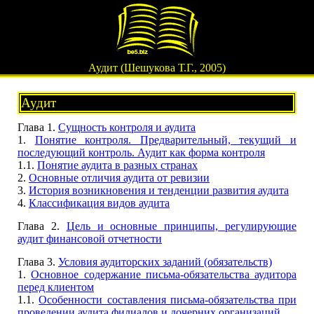
Аудит (Шешукова Т.Г., 2005)
Аудит
Глава 1.
Сущность контроля и аудита
1.
Понятие контроля. Предварительный, текущий и
последующий контроль. Аудит как форма контроля
1.1.
Понятие аудита в разных странах
2.
Основные отличия аудита от ревизии
3.
История возникновения и тенденции развития аудита
4.
Классификация видов аудита
Глава 2.
Цель и основные принципы, регулирующие
аудит финансовой отчетности
Глава 3.
Условия аудиторских заданий (обязательств)
1.
Основное содержание письма-обязательства аудитора
перед клиентом
1.1.
Особенности составления письма-обязательства при
проведении аудита филиалов и дочерних организаций