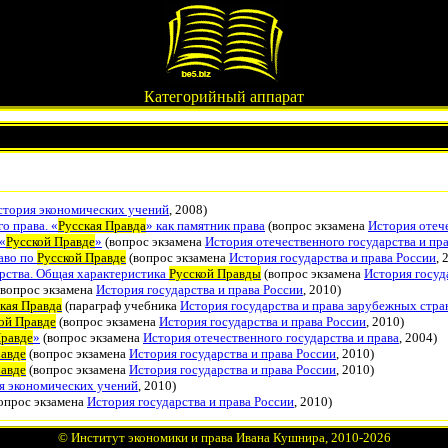
Категорийный аппарат
стория экономических учений
, 2008)
о права. «
Русская Правда
» как памятник права
(вопрос экзамена
История отече
«
Русской Правде
»
(вопрос экзамена
История отечественного государства и пр
аво по
Русской Правде
(вопрос экзамена
История государства и права России
, 
рства. Общая характеристика
Русской Правды
(вопрос экзамена
История госуд
вопрос экзамена
История государства и права России
, 2010)
кая Правда
(параграф учебника
История государства и права зарубежных стра
ой Правде
(вопрос экзамена
История государства и права России
, 2010)
Правде
»
(вопрос экзамена
История отечественного государства и права
, 2004)
равде
(вопрос экзамена
История государства и права России
, 2010)
равде
(вопрос экзамена
История государства и права России
, 2010)
я экономических учений
, 2010)
опрос экзамена
История государства и права России
, 2010)
©
Институт экономики и права Ивана Кушнира
, 2010
-2026