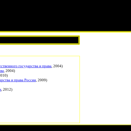
ственного государства и права
, 2004)
ава
, 2004)
2010)
арства и права России
, 2009)
н
, 2012)