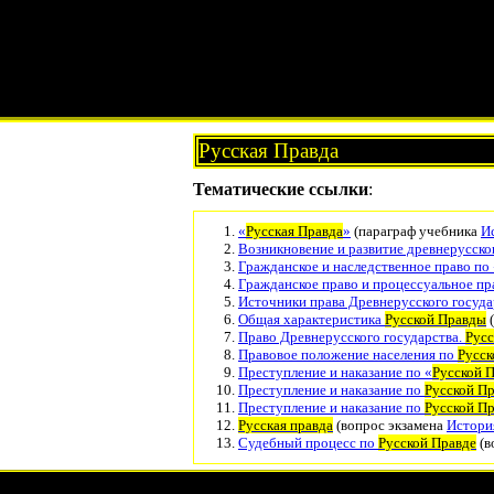
Русская Правда
Тематические ссылки
:
«
Русская Правда
»
(параграф учебника
И
Возникновение и развитие древнерусског
Гражданское и наследственное право по 
Гражданское право и процессуальное пр
Источники права Древнерусского госуда
Общая характеристика
Русской Правды
(
Право Древнерусского государства.
Русс
Правовое положение населения по
Русск
Преступление и наказание по «
Русской 
Преступление и наказание по
Русской П
Преступление и наказание по
Русской П
Русская правда
(вопрос экзамена
Истори
Судебный процесс по
Русской Правде
(в