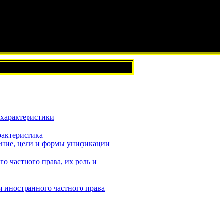
 характеристики
рактеристика
чение, цели и формы унификации
 частного права, их роль и
я иностранного частного права