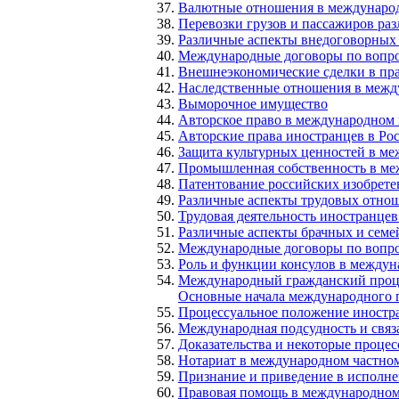
Валютные отношения в международ
Перевозки грузов и пассажиров ра
Различные аспекты внедоговорных 
Международные договоры по вопр
Внешнеэкономические сделки в пр
Наследственные отношения в межд
Выморочное имущество
Авторское право в международном 
Авторские права иностранцев в Ро
Защита культурных ценностей в ме
Промышленная собственность в ме
Патентование российских изобрете
Различные аспекты трудовых отно
Трудовая деятельность иностранцев
Различные аспекты брачных и сем
Международные договоры по вопр
Роль и функции консулов в междун
Международный гражданский процес
Основные начала международного г
Процессуальное положение иностра
Международная подсудность и связ
Доказательства и некоторые проце
Нотариат в международном частно
Признание и приведение в исполне
Правовая помощь в международном