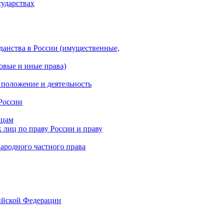
сударствах
данства в России (имущественные,
овые и иные права)
 положение и деятельность
России
ицам
лиц по праву России и праву
народного частного права
сийской Федерации