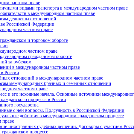
ном частном праве
зличными видами транспорта в международном частном праве
обязательств в международном частном праве
осам деликтных отношений
аве Российской Федерации
ународном частном праве
гражданском и торговом обороте
ссии
ждународном частном праве
ждународном гражданском обороте
ний за рубежом
шений в международном частном праве
 в России
ейных отношений в международном частном праве
осам международных брачных и семейных отношений
ародном частном праве
с и его исходные начала. Основные источники международного
ражданского процесса в России
нного государства
анные с ней вопросы. Подсудность в Российской Федерации
ссуальные действия в международном гражданском процессе
м праве
ние иностранных судебных решений. Договоры с участием Росс
 гражданском процессе