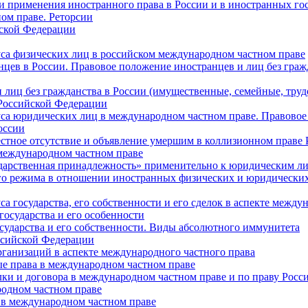
и применения иностранного права в России и в иностранных го
ом праве. Реторсии
ской Федерации
уса физических лиц в российском международном частном праве
нцев в России. Правовое положение иностранцев и лиц без граж
 лиц без гражданства в России (имущественные, семейные, труд
 Российской Федерации
уса юридических лиц в международном частном праве. Правовое
оссии
естное отсутствие и объявление умершим в коллизионном праве 
международном частном праве
ударственная принадлежность» применительно к юридическим л
о режима в отношении иностранных физических и юридических 
а государства, его собственности и его сделок в аспекте между
осударства и его особенности
сударства и его собственности. Виды абсолютного иммунитета
ссийской Федерации
ганизаций в аспекте международного частного права
е права в международном частном праве
лки и договора в международном частном праве и по праву Рос
родном частном праве
 в международном частном праве