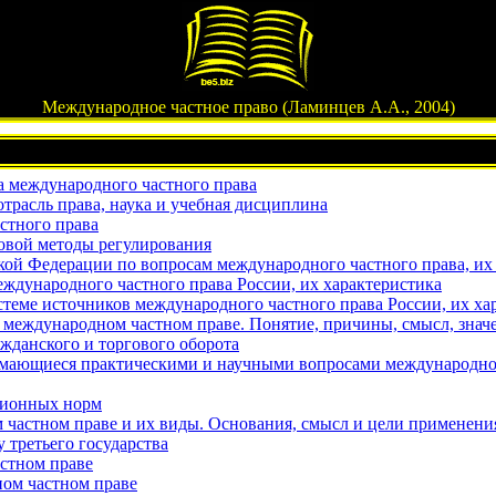
Международное частное право (Ламинцев А.А., 2004)
а международного частного права
трасль права, наука и учебная дисциплина
стного права
овой методы регулирования
й Федерации по вопросам международного частного права, их
дународного частного права России, их характеристика
стеме источников международного частного права России, их ха
 международном частном праве. Понятие, причины, смысл, зна
жданского и торгового оборота
мающиеся практическими и научными вопросами международного
изионных норм
 частном праве и их виды. Основания, смысл и цели применени
 третьего государства
стном праве
ом частном праве