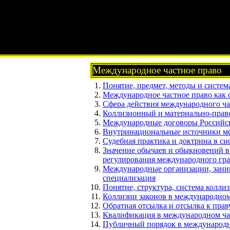
Международное частное право
Понятие, предмет, методы и систем
Международное частное право как о
Сфера действия международного ча
Коллизионный и материально-прав
Международные договоры Российско
Внутринациональные источники меж
Судебная практика и доктрина в си
Значение обычаев и обыкновений в
регулирования международного гра
Международные организации, зани
специализация
Понятие, структура, система колл
Коллизии законов в международном
Обратная отсылка и отсылка к праву
Квалификация в международном ча
Публичный порядок в международн