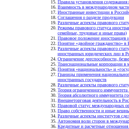
Правила установления содержания 
Взаимность в международном частн
Иностранные инвестиции в Россий
Соглашения о разделе продукции
Различные аспекты правового стат
Режимы правового статуса иностра
семейные, трудовые и иные права)
Правовое положение иностранцев и
Понятие «двойное гражданство» в
Различные аспекты правового стат
иностранных юридических лиц в Р
Ограничение дееспособности, безв
Транснациональные корпорации в 
Понятия «национальность» и «гос
Границы применения национальног
иностранных государств
Различные аспекты правового статус
Теория ограниченного иммунитета г
Теория абсолютного иммунитета го
Внешнеторговая деятельность в Ро
Правовой статус международных ор
Право собственности и иные вещны
Различные аспекты институтов сде
Автономия воли сторон в междуна
Кредитные и расчетные отношения