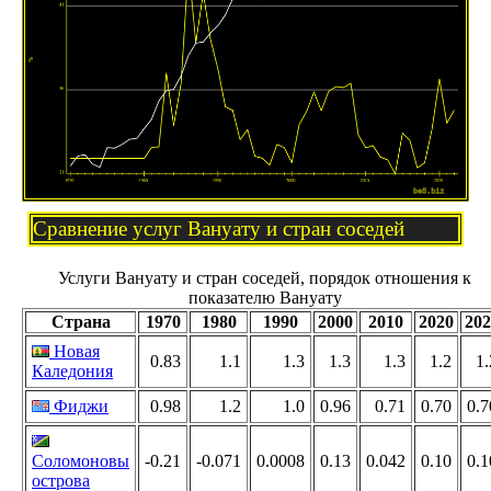
Сравнение услуг Вануату и стран соседей
Услуги Вануату и стран соседей, порядок отношения к
показателю Вануату
Страна
1970
1980
1990
2000
2010
2020
202
Новая
0.83
1.1
1.3
1.3
1.3
1.2
1.
Каледония
Фиджи
0.98
1.2
1.0
0.96
0.71
0.70
0.7
Соломоновы
-0.21
-0.071
0.0008
0.13
0.042
0.10
0.1
острова