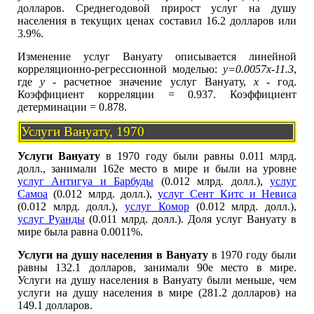
долларов. Среднегодовой прирост услуг на душу
населения в текущих ценах составил 16.2 долларов или
3.9%.
Изменение услуг Вануату описывается линейной
корреляционно-регрессионной моделью:
y=0.0057x-11.3
,
где
y
- расчетное значение услуг Вануату,
x
- год.
Коэффициент корреляции = 0.937. Коэффициент
детерминации = 0.878.
Услуги Вануату, 1970
Услуги Вануату
в 1970 году были равны 0.011 млрд.
долл., занимали 162е место в мире и были на уровне
услуг Антигуа и Барбуды
(0.012 млрд. долл.),
услуг
Самоа
(0.012 млрд. долл.),
услуг Сент Китс и Невиса
(0.012 млрд. долл.),
услуг Комор
(0.012 млрд. долл.),
услуг Руанды
(0.011 млрд. долл.). Доля услуг Вануату в
мире была равна 0.0011%.
Услуги на душу населения в Вануату
в 1970 году были
равны 132.1 долларов, занимали 90е место в мире.
Услуги на душу населения в Вануату были меньше, чем
услуги на душу населения в мире (281.2 долларов) на
149.1 долларов.