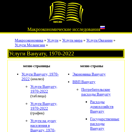
Макроэкономические исследования
Макроэкономика
»
Услуги
»
Услуги мира
»
Услуги Океании
»
Услуги Меланезии
»
Услуги Вануату, 1970-2022
меню страницы
меню страны
Услуги Вануату, 1970-
Экономика Вануату
2022
(анализ)
ВВП Вануату
Услуги Вануату,
Потребительские
1970-2022
расходы Вануату
(таблица)
Расходы
Услуги Вануату,
домохозяйств
1970-2022
Вануату
(график)
Государственные
Услуги на душу
расходы
населения в
Вануату
Вануату, 1970-