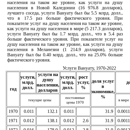
населения на таком же уровне, как услуги на душу
населения в Новой Каледонии (16 976.8 долларов),
лучшего соседа, услуги Вануату был бы 5.5 млрд. долл.,
что в 17.5 раз больше фактического уровня. При
показателе услуг на душу населения на таком же уровне,
как услуги на душу населения в мире (5 217.3 долларов),
услуги Вануату был бы 1.7 млрд. долл., что в 5.4 раз
больше фактического уровня. При показателе услуг на
душу населения на таком же уровне, как услуги на душу
населения в Меланезии (1 214.9 долларов), услуги
Вануату был бы 0.40 млрд. долл., что на 25.0% больше
фактического уровня.
Услуги Вануату, 1970-2022
услуги на
услуги,
услуги,
рост
душу
доля услуг
млрд.
млрд.
услуг,
д
населения,
в
долл.
долл.
%
год
долларов
экономике,
%
постоянные
текущие цены
в мире
цены 1970
1970
0.011
132.1
0.011
31.9
0.0011
1971
0.012
138.1
0.012
2.6
31.9
0.0011
1972
0.016
178.0
0.012
2.8
31.9
0.0012