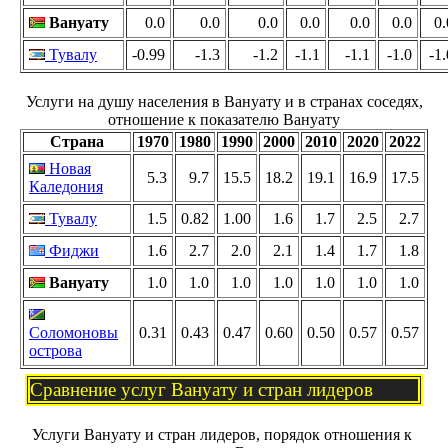
Вануату
0.0
0.0
0.0
0.0
0.0
0.0
0.
Тувалу
-0.99
-1.3
-1.2
-1.1
-1.1
-1.0
-1.
Услуги на душу населения в Вануату и в странах соседях,
отношение к показателю Вануату
Страна
1970
1980
1990
2000
2010
2020
2022
Новая
5.3
9.7
15.5
18.2
19.1
16.9
17.5
Каледония
Тувалу
1.5
0.82
1.00
1.6
1.7
2.5
2.7
Фиджи
1.6
2.7
2.0
2.1
1.4
1.7
1.8
Вануату
1.0
1.0
1.0
1.0
1.0
1.0
1.0
Соломоновы
0.31
0.43
0.47
0.60
0.50
0.57
0.57
острова
Сравнение услуг Вануату и стран лидеров
Услуги Вануату и стран лидеров, порядок отношения к