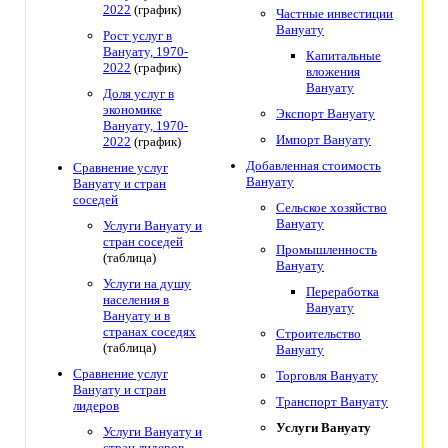
2022
(график)
Частные инвестиции
Вануату
Рост услуг в
Вануату, 1970-
Капитальные
2022
(график)
вложения
Вануату
Доля услуг в
экономике
Экспорт Вануату
Вануату, 1970-
Импорт Вануату
2022
(график)
Добавленная стоимость
Сравнение услуг
Вануату
Вануату и стран
соседей
Сельское хозяйство
Вануату
Услуги Вануату и
стран соседей
Промышленность
(таблица)
Вануату
Услуги на душу
Переработка
населения в
Вануату
Вануату и в
странах соседях
Строительство
(таблица)
Вануату
Сравнение услуг
Торговля Вануату
Вануату и стран
Транспорт Вануату
лидеров
Услуги Вануату
Услуги Вануату и
стран лидеров