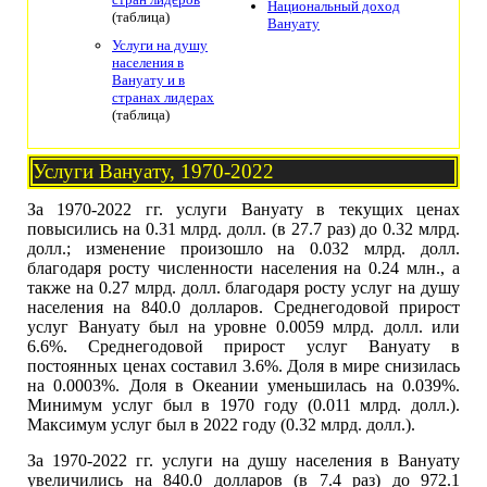
Национальный доход
(таблица)
Вануату
Услуги на душу
населения в
Вануату и в
странах лидерах
(таблица)
Услуги Вануату, 1970-2022
За 1970-2022 гг. услуги Вануату в текущих ценах
повысились на 0.31 млрд. долл. (в 27.7 раз) до 0.32 млрд.
долл.; изменение произошло на 0.032 млрд. долл.
благодаря росту численности населения на 0.24 млн., а
также на 0.27 млрд. долл. благодаря росту услуг на душу
населения на 840.0 долларов. Среднегодовой прирост
услуг Вануату был на уровне 0.0059 млрд. долл. или
6.6%. Среднегодовой прирост услуг Вануату в
постоянных ценах составил 3.6%. Доля в мире снизилась
на 0.0003%. Доля в Океании уменьшилась на 0.039%.
Минимум услуг был в 1970 году (0.011 млрд. долл.).
Максимум услуг был в 2022 году (0.32 млрд. долл.).
За 1970-2022 гг. услуги на душу населения в Вануату
увеличились на 840.0 долларов (в 7.4 раз) до 972.1