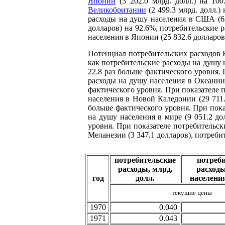
Японии
(3 202.0 млрд. долл.) на 10
Великобритании
(2 499.3 млрд. долл.
расходы на душу населения в США (62
долларов) на 92.6%, потребительские 
населения в Японии (25 832.6 долларов
Потенциал потребительских расходов В
как потребительские расходы на душу н
22.8 раз больше фактического уровня.
расходы на душу населения в Океании (
фактического уровня. При показателе 
населения в Новой Каледонии (29 711.7
больше фактического уровня. При пока
на душу населения в мире (9 051.2 до
уровня. При показателе потребительск
Меланезии (3 347.1 долларов), потреби
потребительские
потреб
расходы, млрд.
расход
год
долл.
населени
текущие цены
1970
0.040
1971
0.043