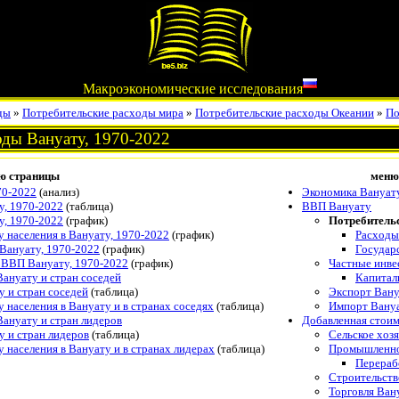
Макроэкономические исследования
ды
»
Потребительские расходы мира
»
Потребительские расходы Океании
»
По
оды Вануату, 1970-2022
ю страницы
меню
70-2022
(анализ)
Экономика Вануат
у, 1970-2022
(таблица)
ВВП Вануату
у, 1970-2022
(график)
Потребитель
 населения в Вануату, 1970-2022
(график)
Расходы
 Вануату, 1970-2022
(график)
Государ
 ВВП Вануату, 1970-2022
(график)
Частные инве
ануату и стран соседей
Капитал
 и стран соседей
(таблица)
Экспорт Ван
 населения в Вануату и в странах соседях
(таблица)
Импорт Вану
ануату и стран лидеров
Добавленная стои
 и стран лидеров
(таблица)
Сельское хоз
 населения в Вануату и в странах лидерах
(таблица)
Промышленно
Перераб
Строительств
Торговля Ван