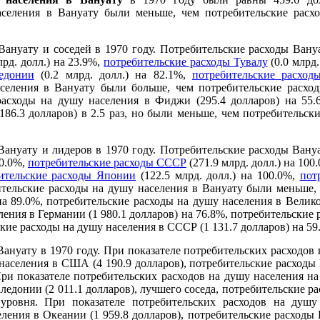
селения в Вануату были меньше, чем потребительские расх
Вануату и соседей в 1970 году. Потребительские расходы Ван
лрд. долл.) на 23.9%,
потребительские расходы Тувалу
(0.0 млрд.
едонии
(0.2 млрд. долл.) на 82.1%,
потребительские расхо
селения в Вануату были больше, чем потребительские расход
 расходы на душу населения в Фиджи (295.4 долларов) на 55.
186.3 долларов) в 2.5 раз, но были меньше, чем потребительск
Вануату и лидеров в 1970 году. Потребительские расходы Ван
00.0%,
потребительские расходы СССР
(271.9 млрд. долл.) на 100
ительские расходы Японии
(122.5 млрд. долл.) на 100.0%,
пот
ебительские расходы на душу населения в Вануату были меньше,
а 89.0%, потребительские расходы на душу населения в Велико
ения в Германии (1 980.1 долларов) на 76.8%, потребительские
ские расходы на душу населения в СССР (1 131.7 долларов) на 59
ануату в 1970 году. При показателе потребительских расходов 
населения в США (4 190.9 долларов), потребительские расходы В
При показателе потребительских расходов на душу населения на
едонии (2 011.1 долларов), лучшего соседа, потребительские ра
 уровня. При показателе потребительских расходов на душу
ления в Океании (1 959.8 долларов), потребительские расходы В