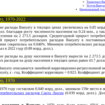
Транспорт В
Услуги Вануа
Национальный дох
ту, 1970-2022
ие расходы Вануату в текущих ценах увеличились на 0.85 млрд. д
л. благодаря росту численности населения на 0.24 млн., а так
селения на 2 273.5 долларов. Среднегодовой прирост потребит
ой прирост потребительских расходов Вануату в постоянны
нии сократилась на 0.046%. Минимум потребительских расходов 
 в 2022 году (0.89 млрд. долл.).
ие расходы на душу населения в Вануату выросли на 2 273.5 дол
х расходов на душу населения в текущих ценах равен 43.7 долл
Вануату описывается линейной корреляционно-регрессионной 
нуату,
x
- год. Коэффициент корреляции = 0.923. Коэффициент де
ту, 1970
1970 году составляли 0.040 млрд. долл., занимали 159е место в
отребительских расходов Санта Люсии
(0.039 млрд. долл.). До
 населения в Вануату
в 1970 году были равны 459.6 дол