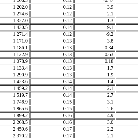
1 266.3
0.12
-0.47
1 202.0
0.12
3.9
1 274.6
0.12
2.1
1 327.0
0.12
1.3
1 430.5
0.14
9.1
1 271.4
0.12
-9.2
1 171.0
0.13
3.8
1 186.1
0.13
0.34
1 122.9
0.13
0.63
1 078.9
0.13
0.18
1 133.4
0.13
1.7
1 290.9
0.13
1.9
1 423.6
0.14
1.4
1 459.2
0.14
2.1
1 519.7
0.14
2.7
1 746.9
0.15
3.1
1 865.6
0.15
2.6
1 899.2
0.16
4.9
2 268.5
0.16
3.0
2 459.6
0.17
2.2
2 370.2
0.17
2.1