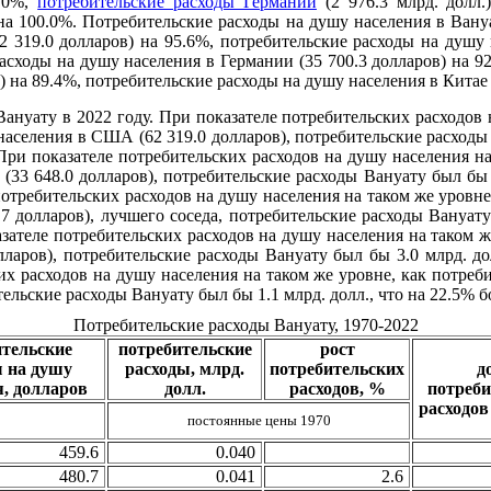
0.0%,
потребительские расходы Германии
(2 976.3 млрд. долл.
) на 100.0%. Потребительские расходы на душу населения в Ван
 319.0 долларов) на 95.6%, потребительские расходы на душу 
расходы на душу населения в Германии (35 700.3 долларов) на 9
) на 89.4%, потребительские расходы на душу населения в Китае 
ануату в 2022 году. При показателе потребительских расходов 
аселения в США (62 319.0 долларов), потребительские расходы 
 При показателе потребительских расходов на душу населения на
33 648.0 долларов), потребительские расходы Вануату был бы 1
потребительских расходов на душу населения на таком же уровне
 долларов), лучшего соседа, потребительские расходы Вануату 
зателе потребительских расходов на душу населения на таком ж
лларов), потребительские расходы Вануату был бы 3.0 млрд. дол
их расходов на душу населения на таком же уровне, как потреб
тельские расходы Вануату был бы 1.1 млрд. долл., что на 22.5% 
Потребительские расходы Вануату, 1970-2022
ительские
потребительские
рост
ы на душу
расходы, млрд.
потребительских
д
я, долларов
долл.
расходов, %
потреби
расходов
постоянные цены 1970
459.6
0.040
480.7
0.041
2.6