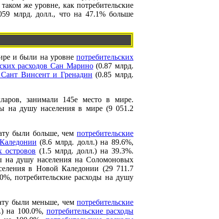
 таком же уровне, как потребительские
059 млрд. долл., что на 47.1% больше
мире и были на уровне
потребительских
ьских расходов Сан Марино
(0.87 млрд.
 Сант Винсент и Гренадин
(0.85 млрд.
ларов, занимали 145е место в мире.
ы на душу населения в мире (9 051.2
уату были больше, чем
потребительские
 Каледонии
(8.6 млрд. долл.) на 89.6%,
х островов
(1.5 млрд. долл.) на 39.3%.
ды на душу населения на Соломоновых
селения в Новой Каледонии (29 711.7
.0%, потребительские расходы на душу
уату были меньше, чем
потребительские
.) на 100.0%,
потребительские расходы