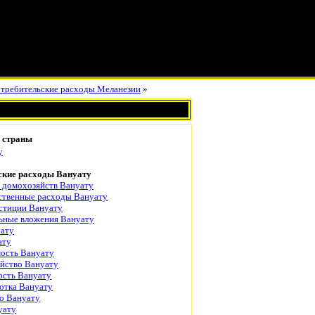
требительские расходы Меланезии
»
 страны
у
ские расходы Вануату
 домохозяйств Вануату
ственные расходы Вануату
стиции Вануату
ьные вложения Вануату
уату
ату
мость Вануату
яйство Вануату
сть Вануату
отка Вануату
о Вануату
уату