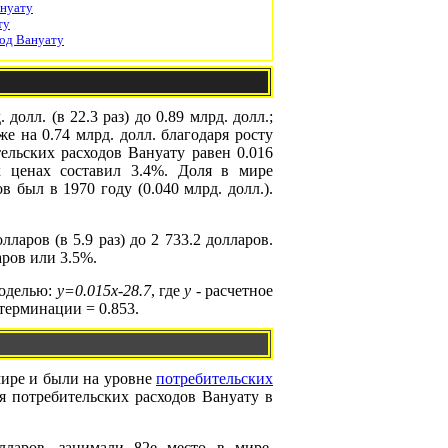
ануату
ту
од Вануату
олл. (в 22.3 раз) до 0.89 млрд. долл.;
же на 0.74 млрд. долл. благодаря росту
ельских расходов Вануату равен 0.016
х ценах составил 3.4%. Доля в мире
был в 1970 году (0.040 млрд. долл.).
ларов (в 5.9 раз) до 2 733.2 долларов.
аров или 3.5%.
моделью:
y=0.015x-28.7
, где
y
- расчетное
терминации = 0.853.
 мире и были на уровне
потребительских
ля потребительских расходов Вануату в
ларов, занимали 82е место в мире.