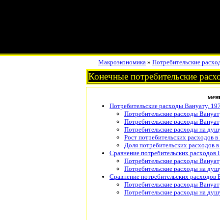
Макроэкономика
»
Потребительские расхо
Конечные потребительские расх
мен
Потребительские расходы Вануату, 19
Потребительские расходы Вануат
Потребительские расходы Вануат
Потребительские расходы на душу
Рост потребительских расходов в
Доля потребительских расходов в
Сравнение потребительских расходов В
Потребительские расходы Вануату
Потребительские расходы на душу
Сравнение потребительских расходов В
Потребительские расходы Вануату
Потребительские расходы на душу