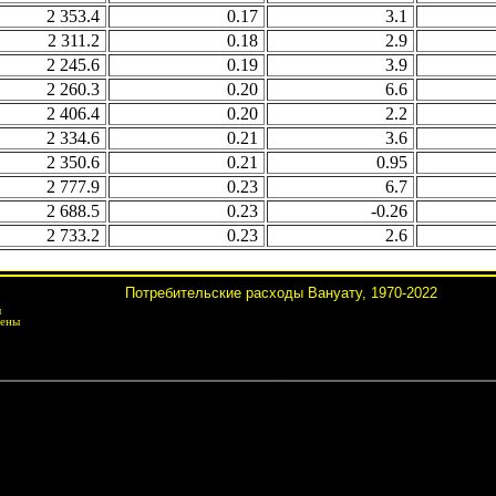
2 353.4
0.17
3.1
2 311.2
0.18
2.9
2 245.6
0.19
3.9
2 260.3
0.20
6.6
2 406.4
0.20
2.2
2 334.6
0.21
3.6
2 350.6
0.21
0.95
2 777.9
0.23
6.7
2 688.5
0.23
-0.26
2 733.2
0.23
2.6