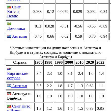
Сент
Китс и
-0.038
-0.12
0.0079
-0.029
-0.092
-0.34
Невис
0.11
0.028
-0.31
-0.56
-0.55
-0.69
Доминика
Ангилья
-0.46
-0.66
-0.62
-0.59
-0.70
-0.94
Частные инвестиции на душу населения в Антигуа и
Барбуде и в странах соседях, отношение к показателю
Антигуа и Барбуды
Страна
1970
1980
1990
2000
2010
2020
2022
Виргинские
8.4
2.3
1.0
3.1
2.4
1.6
1.4
острова
Ангилья
3.5
2.2
1.8
1.7
1.3
0.68
1.1
Антигуа и
1.0
1.0
1.0
1.0
1.0
1.0
1.0
Барбуда
Сент Китс
1.3
1.2
1.6
1.5
1.5
0.89
0.85
и Невис