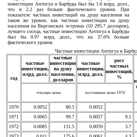
инвестиции Антигуа и Барбуды был бы 1.6 млрд. долл.,
что в 2.2 раз больше фактического уровня. При
показателе частных инвестиций на душу населения на
таком же уровне, как частные инвестиции на душу
населения на Виргинских островах (10 295.7 долларов),
лучшего соседа, частные инвестиции Антигуа и Барбуды
был бы 0.97 млрд. долл., что на 37.6% больше
фактического уровня.
Частные инвестиции Антигуа и Барбуд
частные
рост
частные
инвестиции
частные
частных
инвестиции,
на душу
инвестиции,
инвестиций,
млрд. долл.
населения,
млрд. долл.
%
год
долларов
и
текущие цены
постоянные цены 1970
1970
0.0052
80.5
0.0052
1971
0.0065
99.7
0.0057
9.1
1972
0.0085
131.5
0.0059
3.7
1973
0.011
175.6
0.0061
4.3