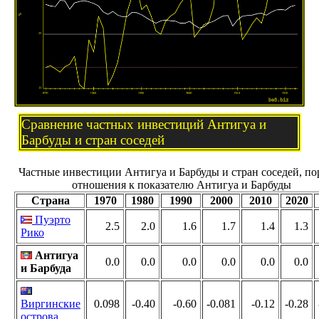
Сравнение частных инвестиций Антигуа и
Барбуды и стран соседей
Частные инвестиции Антигуа и Барбуды и стран соседей, по
отношения к показателю Антигуа и Барбуды
Страна
1970
1980
1990
2000
2010
2020
Пуэрто
2.5
2.0
1.6
1.7
1.4
1.3
Рико
Антигуа
0.0
0.0
0.0
0.0
0.0
0.0
и Барбуда
Виргинские
0.098
-0.40
-0.60
-0.081
-0.12
-0.28
острова