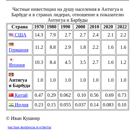
Частные инвестиции на душу населения в Антигуа и
Барбуде и в странах лидерах, отношение к показателю
Антигуа и Барбуды
Страна
1970
1980
1990
2000
2010
2020
2022
США
14.3
7.9
2.7
2.7
2.4
2.1
2.2
11.2
8.8
2.9
1.8
2.2
1.6
1.6
Германия
10.3
8.4
4.5
3.5
2.7
1.6
1.2
Япония
Антигуа
1.0
1.0
1.0
1.0
1.0
1.0
1.0
и Барбуда
Китай
0.47
0.29
0.062
0.10
0.56
0.69
0.73
Индия
0.23
0.15
0.055
0.037
0.14
0.083
0.10
© Иван Кушнир
частые вопросы и ответы