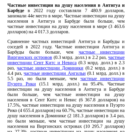
Частные инвестиции на душу населения в Антигуа и
Барбуде
в 2022 году составляли 7 480.9 долларов,
занимали 44е место в мире. Частные инвестиции на душу
населения в Антигуа и Барбуде были больше, чем
частные инвестиции на душу населения в мире (3 463.6
долларов) на 4 017.3 долларов.
Сравнение частных инвестиций Антигуа и Барбуды и
соседей в 2022 году. Частные инвестиции Антигуа и
Барбуды были больше, чем
частные инвестиции
Виргинских островов
(0.3 млрд. долл.) в 2.2 раз,
частные
инвестиции Сент Китс и Невиса
(0.3 млрд. долл.) в 2.3
раз,
частные инвестиции Доминики
(0.2 млрд. долл.) в
4.4 раз,
частные инвестиции Ангильи
(0.1 млрд. долл.) в
5.5 раз, но были меньше, чем
частные инвестиции
Пуэрто Рики
(15.1 млрд. долл.) на 95.4%. Частные
инвестиции на душу населения в Антигуа и Барбуде
были больше, чем частные инвестиции на душу
населения в Сент Китс и Невис (6 367.8 долларов) на
17.5%, частные инвестиции на душу населения в Пуэрто
Рико (4 655.4 долларов) на 60.7%, частные инвестиции на
душу населения в Доминике (2 181.3 долларов) в 3.4 раз,
но были меньше, чем частные инвестиции на душу
населения на Виргинских островах (10 295.7 долларов)
на 27.3%, частные инвестиции на душу населения на