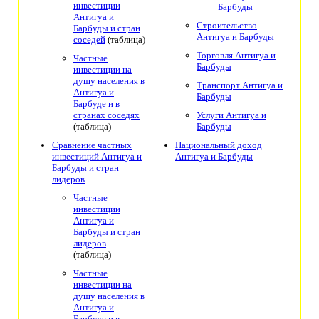
инвестиции
Барбуды
Антигуа и
Строительство
Барбуды и стран
Антигуа и Барбуды
соседей
(таблица)
Торговля Антигуа и
Частные
Барбуды
инвестиции на
душу населения в
Транспорт Антигуа и
Антигуа и
Барбуды
Барбуде и в
странах соседях
Услуги Антигуа и
(таблица)
Барбуды
Сравнение частных
Национальный доход
инвестиций Антигуа и
Антигуа и Барбуды
Барбуды и стран
лидеров
Частные
инвестиции
Антигуа и
Барбуды и стран
лидеров
(таблица)
Частные
инвестиции на
душу населения в
Антигуа и
Барбуде и в