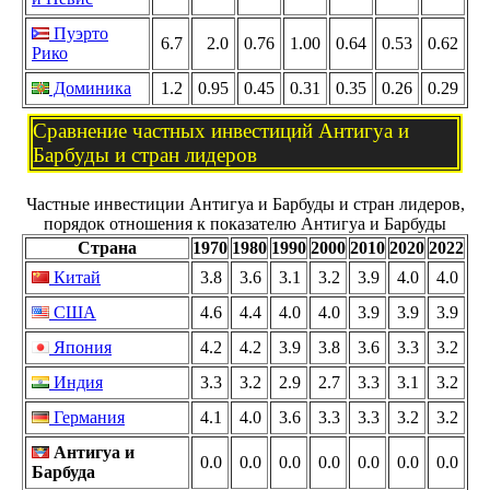
Пуэрто
6.7
2.0
0.76
1.00
0.64
0.53
0.62
Рико
Доминика
1.2
0.95
0.45
0.31
0.35
0.26
0.29
Сравнение частных инвестиций Антигуа и
Барбуды и стран лидеров
Частные инвестиции Антигуа и Барбуды и стран лидеров,
порядок отношения к показателю Антигуа и Барбуды
Страна
1970
1980
1990
2000
2010
2020
2022
Китай
3.8
3.6
3.1
3.2
3.9
4.0
4.0
США
4.6
4.4
4.0
4.0
3.9
3.9
3.9
Япония
4.2
4.2
3.9
3.8
3.6
3.3
3.2
Индия
3.3
3.2
2.9
2.7
3.3
3.1
3.2
Германия
4.1
4.0
3.6
3.3
3.3
3.2
3.2
Антигуа и
0.0
0.0
0.0
0.0
0.0
0.0
0.0
Барбуда