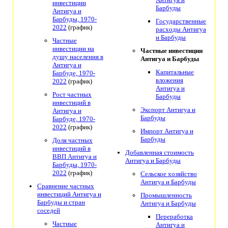
инвестиции
Барбуды
Антигуа и
Барбуды, 1970-
Государственные
2022
(график)
расходы Антигуа
и Барбуды
Частные
инвестиции на
Частные инвестиции
душу населения в
Антигуа и Барбуды
Антигуа и
Капитальные
Барбуде, 1970-
вложения
2022
(график)
Антигуа и
Рост частных
Барбуды
инвестиций в
Экспорт Антигуа и
Антигуа и
Барбуды
Барбуде, 1970-
2022
(график)
Импорт Антигуа и
Барбуды
Доля частных
инвестиций в
Добавленная стоимость
ВВП Антигуа и
Антигуа и Барбуды
Барбуды, 1970-
2022
(график)
Сельское хозяйство
Антигуа и Барбуды
Сравнение частных
инвестиций Антигуа и
Промышленность
Барбуды и стран
Антигуа и Барбуды
соседей
Переработка
Частные
Антигуа и