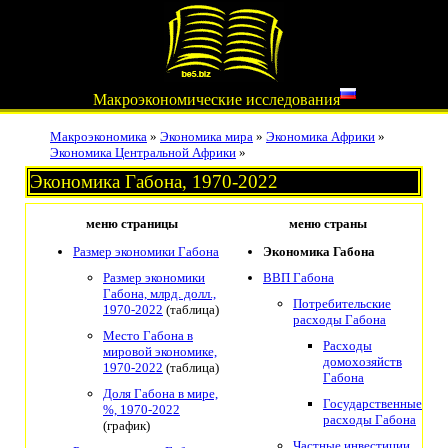
Макроэкономические исследования
Макроэкономика
»
Экономика мира
»
Экономика Африки
»
Экономика Центральной Африки
»
Экономика Габона, 1970-2022
меню страницы
меню страны
Размер экономики Габона
Экономика Габона
Размер экономики
ВВП Габона
Габона, млрд. долл.,
Потребительские
1970-2022
(таблица)
расходы Габона
Место Габона в
Расходы
мировой экономике,
домохозяйств
1970-2022
(таблица)
Габона
Доля Габона в мире,
Государственные
%, 1970-2022
расходы Габона
(график)
Частные инвестиции