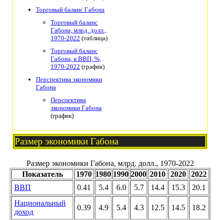
Торговый баланс Габона
Торговый баланс
Габона, млрд. долл.,
1970-2022
(таблица)
Торговый баланс
Габона, к ВВП, %,
1970-2022
(график)
Перспектива экономики
Габона
Перспектива
экономики Габона
(график)
Размер экономики Габона
Размер экономики Габона, млрд. долл., 1970-2022
Показатель
1970
1980
1990
2000
2010
2020
2022
ВВП
0.41
5.4
6.0
5.7
14.4
15.3
20.1
Национальный
0.39
4.9
5.4
4.3
12.5
14.5
18.2
доход