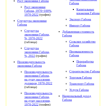
Рост экономики Габона
Габона
Рост экономики
Капитальные
Габона, 1970=100%,
вложения Габона
1970-2022
(график)
Экспорт Габона
Структура экономики
Габона
Импорт Габона
Структура
Добавленная стоимость
экономики Габона,
Габона
%, 1970-2022
Сельское хозяйство
(таблица)
Габона
Структура
Промышленность
экономики Габона,
Габона
%, 2022
(график)
Переработка
Производительность
Габона
экономики Габона
Строительство Габона
Производительность
экономики Габона,
Торговля Габона
на душу населения,
долларов, 1970-2022
Транспорт Габона
(таблица)
Услуги Габона
Производительность
Национальный доход
экономики Габона,
Габона
на душу населения,
1970-2022
(график)