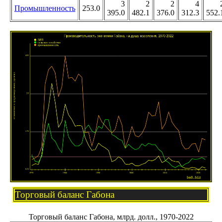
3
2
2
4
Промышленность
253.0
395.0
482.1
376.0
312.3
552.
Торговый баланс Габона
Торговый баланс Габона, млрд. долл., 1970-2022