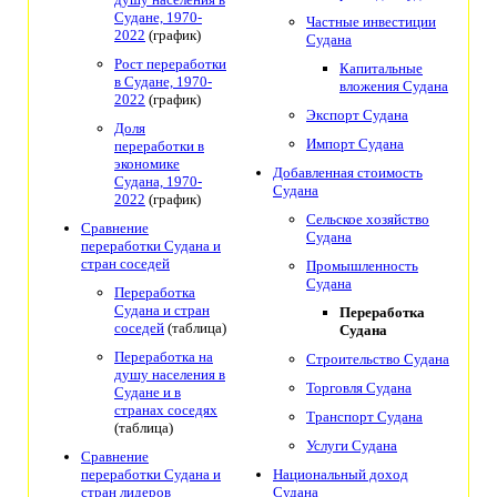
Судане, 1970-
Частные инвестиции
2022
(график)
Судана
Рост переработки
Капитальные
в Судане, 1970-
вложения Судана
2022
(график)
Экспорт Судана
Доля
Импорт Судана
переработки в
экономике
Добавленная стоимость
Судана, 1970-
Судана
2022
(график)
Сельское хозяйство
Сравнение
Судана
переработки Судана и
стран соседей
Промышленность
Судана
Переработка
Судана и стран
Переработка
соседей
(таблица)
Судана
Переработка на
Строительство Судана
душу населения в
Торговля Судана
Судане и в
странах соседях
Транспорт Судана
(таблица)
Услуги Судана
Сравнение
переработки Судана и
Национальный доход
стран лидеров
Судана