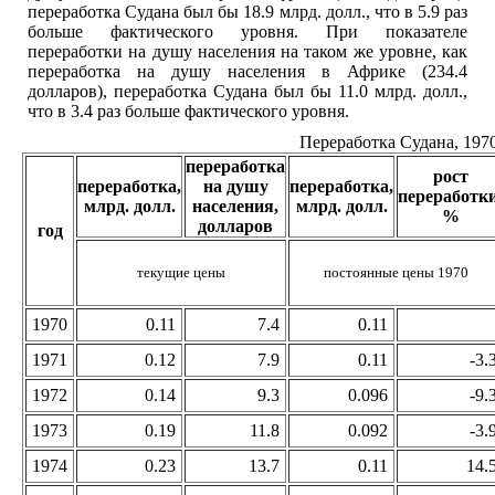
переработка Судана был бы 18.9 млрд. долл., что в 5.9 раз
больше фактического уровня. При показателе
переработки на душу населения на таком же уровне, как
переработка на душу населения в Африке (234.4
долларов), переработка Судана был бы 11.0 млрд. долл.,
что в 3.4 раз больше фактического уровня.
Переработка Судана, 197
переработка
рост
переработка,
на душу
переработка,
переработки
млрд. долл.
населения,
млрд. долл.
%
долларов
год
текущие цены
постоянные цены 1970
1970
0.11
7.4
0.11
1971
0.12
7.9
0.11
-3.
1972
0.14
9.3
0.096
-9.
1973
0.19
11.8
0.092
-3.
1974
0.23
13.7
0.11
14.