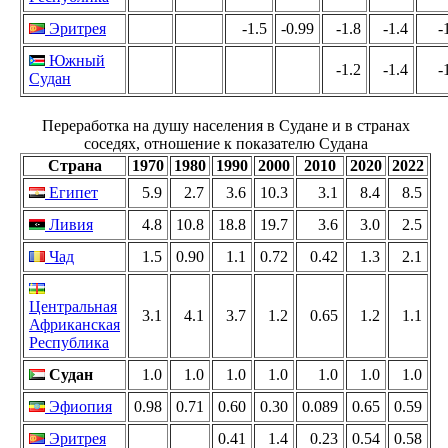
Эритрея
-1.5
-0.99
-1.8
-1.4
-
Южный
-1.2
-1.4
-
Судан
Переработка на душу населения в Судане и в странах
соседях, отношение к показателю Судана
Страна
1970
1980
1990
2000
2010
2020
2022
Египет
5.9
2.7
3.6
10.3
3.1
8.4
8.5
Ливия
4.8
10.8
18.8
19.7
3.6
3.0
2.5
Чад
1.5
0.90
1.1
0.72
0.42
1.3
2.1
Центральная
3.1
4.1
3.7
1.2
0.65
1.2
1.1
Африканская
Республика
Судан
1.0
1.0
1.0
1.0
1.0
1.0
1.0
Эфиопия
0.98
0.71
0.60
0.30
0.089
0.65
0.59
Эритрея
0.41
1.4
0.23
0.54
0.58