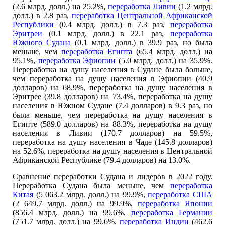
(2.6 млрд. долл.) на 25.2%,
переработка Ливии
(1.2 млрд.
долл.) в 2.8 раз,
переработка Центральной Африканской
Республики
(0.4 млрд. долл.) в 7.3 раз,
переработка
Эритреи
(0.1 млрд. долл.) в 22.1 раз,
переработка
Южного Судана
(0.1 млрд. долл.) в 39.9 раз, но была
меньше, чем
переработка Египта
(65.4 млрд. долл.) на
95.1%,
переработка Эфиопии
(5.0 млрд. долл.) на 35.9%.
Переработка на душу населения в Судане была больше,
чем переработка на душу населения в Эфиопии (40.9
долларов) на 68.9%, переработка на душу населения в
Эритрее (39.8 долларов) на 73.4%, переработка на душу
населения в Южном Судане (7.4 долларов) в 9.3 раз, но
была меньше, чем переработка на душу населения в
Египте (589.0 долларов) на 88.3%, переработка на душу
населения в Ливии (170.7 долларов) на 59.5%,
переработка на душу населения в Чаде (145.8 долларов)
на 52.6%, переработка на душу населения в Центральной
Африканской Республике (79.4 долларов) на 13.0%.
Сравнение переработки Судана и лидеров в 2022 году.
Переработка Судана была меньше, чем
переработка
Китая
(5 063.2 млрд. долл.) на 99.9%,
переработка США
(2 649.7 млрд. долл.) на 99.9%,
переработка Японии
(856.4 млрд. долл.) на 99.6%,
переработка Германии
(751.7 млрд. долл.) на 99.6%,
переработка Индии
(462.6