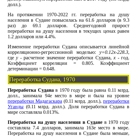
долл.).
На протяжении 1970-2022 гг. переработка на душу
населения в Судане повысилась на 61.6 долларов (в 9.3
раз) до 69.1 долларов. Среднегодовой прирост
переработки на душу населения в текущих ценах равен
1.2 долларов или 4.4%.
Изменение переработки Судана описывается линейной
корреляционно-регрессионной моделью:
y=0.12x-228.3
,
где
y
- расчетное значение переработки Судана,
x
- год.
Коэффициент корреляции = 0.805. Коэффициент
детерминации = 0.648.
Переработка Судана, 1970
Переработка Судана
в 1970 году была равна 0.11 млрд.
долл., занимала 94е место в мире и была на уровне
переработки Мадагаскара
(0.11 млрд. долл.),
переработки
Уганды
(0.11 млрд. долл.). Доля переработки Судана в
мире составляла 0.013%.
Переработка на душу населения в Судане
в 1970 году
составляла 7.4 долларов, занимала 163е место в мире.
Переработка на душу населения в Судане была меньше,