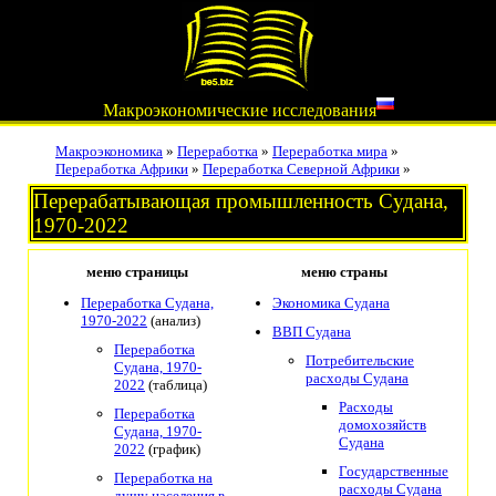
Макроэкономические исследования
Макроэкономика
»
Переработка
»
Переработка мира
»
Переработка Африки
»
Переработка Северной Африки
»
Перерабатывающая промышленность Судана,
1970-2022
меню страницы
меню страны
Переработка Судана,
Экономика Судана
1970-2022
(анализ)
ВВП Судана
Переработка
Потребительские
Судана, 1970-
расходы Судана
2022
(таблица)
Расходы
Переработка
домохозяйств
Судана, 1970-
Судана
2022
(график)
Государственные
Переработка на
расходы Судана
душу населения в