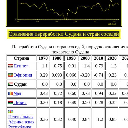
Сравнение переработки Судана и стран соседей
Переработка Судана и стран соседей, порядок отношения 
показателю Судана
Страна
1970
1980
1990
2000
2010
2020
20
Египет
1.1
0.75
0.91
1.4
0.79
1.3
Эфиопия
0.29
0.093
0.066
-0.20
-0.74
0.23
0
Судан
0.0
0.0
0.0
0.0
0.0
0.0
Чад
-0.43
-0.72
-0.60
-0.73
-0.94
-0.32
-0.
Ливия
-0.20
0.18
0.49
0.50
-0.28
-0.35
-0
Центральная
-0.36
-0.32
-0.40
-0.84
-1.2
-0.85
-0
Африканская
Республика