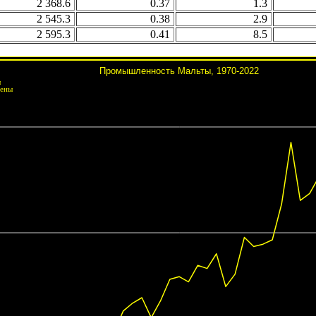
2 368.6
0.37
1.3
2 545.3
0.38
2.9
2 595.3
0.41
8.5