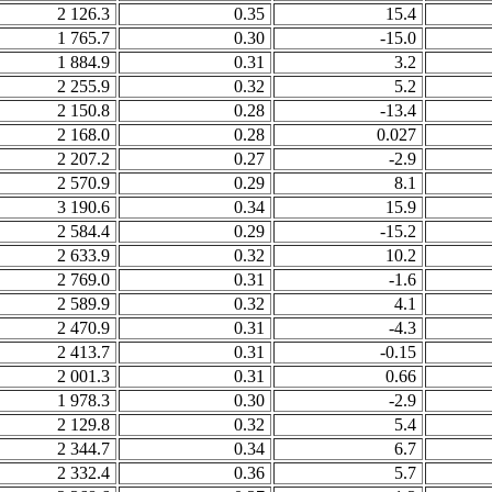
2 126.3
0.35
15.4
1 765.7
0.30
-15.0
1 884.9
0.31
3.2
2 255.9
0.32
5.2
2 150.8
0.28
-13.4
2 168.0
0.28
0.027
2 207.2
0.27
-2.9
2 570.9
0.29
8.1
3 190.6
0.34
15.9
2 584.4
0.29
-15.2
2 633.9
0.32
10.2
2 769.0
0.31
-1.6
2 589.9
0.32
4.1
2 470.9
0.31
-4.3
2 413.7
0.31
-0.15
2 001.3
0.31
0.66
1 978.3
0.30
-2.9
2 129.8
0.32
5.4
2 344.7
0.34
6.7
2 332.4
0.36
5.7