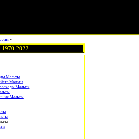
ропы
»
 1970-2022
оды Мальты
яйств Мальты
 расходы Мальты
альты
жения Мальты
ьты
льты
льты
ьты