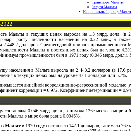
Транспорт Мальты
Услуги Мальты
Национальный доход Мальт
-2022
сть Мальты в текущих ценах выросла на 1.3 млрд. долл. (в 29.
годаря росту численности населения на 0.22 млн., а также
 2 448.2 долларов. Среднегодовой прирост промышленности Ма
омышленности Мальты в постоянных ценах был на уровне 4.3%.
 Минимум промышленности был в 1971 году (0.046 млрд. долл.)
ушу населения в Мальте выросла на 2 448.2 долларов (в 17.6 ра
ения в текущих ценах был на уровне 47.1 долларов или 5.7%.
исывается линейной корреляционно-регрессионной моделью:
y
ффициент корреляции = 0.972. Коэффициент детерминации = 0.94
у составляла 0.046 млрд. долл., занимала 126е место в мире и
ости Мальты в мире была равна 0.0046%.
 в Мальте
в 1970 году составляла 147.1 долларов, занимала 76е
ромышленность на душу населения в мире (275.4 долларов) на 1