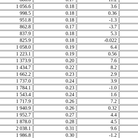
1 056.6
0.18
3.6
998.5
0.18
0.36
951.8
0.18
-1.3
862.8
0.17
-3.7
837.9
0.18
5.3
825.9
0.18
-0.022
1 058.0
0.19
6.4
1 223.1
0.19
0.56
1 373.9
0.20
7.6
1 434.7
0.22
8.2
1 662.2
0.23
2.9
1 737.0
0.24
3.9
1 784.1
0.23
-1.0
1 543.4
0.24
1.6
1 717.9
0.26
7.2
1 940.9
0.26
0.32
1 952.7
0.27
4.4
1 878.0
0.28
4.5
2 038.1
0.31
9.6
1 986.8
0.30
-1.2