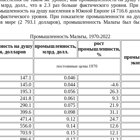
лрд. долл., что в 2.3 раз больше фактического уровня. Пр
ромышленность на душу населения в Южной Европе (4 716.6 дол
е фактического уровня. При показателе промышленности на ду
 мире (2 793.1 долларов), промышленность Мальты был бы 
Промышленность Мальты, 1970-2022
рост
ость на душу
промышленность,
промышленности,
я, долларов
млрд. долл.
%
промы
эко
постоянные цены 1970
147.1
0.046
145.0
0.044
-4.6
195.3
0.056
26.3
241.8
0.061
9.3
290.1
0.075
21.9
399.6
0.098
31.1
471.4
0.12
24.7
556.0
0.14
12.6
703.9
0.15
12.1
886.6
0.17
11.2