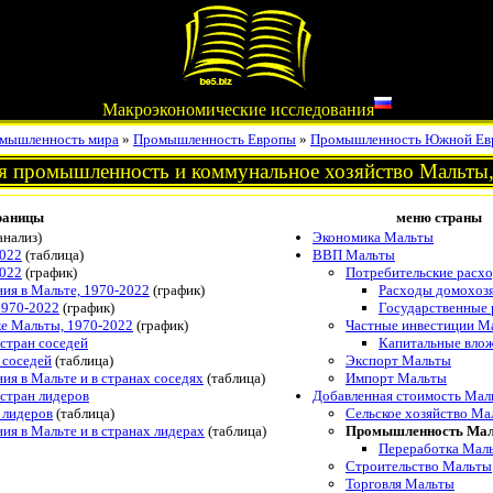
Макроэкономические исследования
мышленность мира
»
Промышленность Европы
»
Промышленность Южной Ев
 промышленность и коммунальное хозяйство Мальты,
раницы
меню страны
анализ)
Экономика Мальты
022
(таблица)
ВВП Мальты
022
(график)
Потребительские расх
ия в Мальте, 1970-2022
(график)
Расходы домохоз
1970-2022
(график)
Государственные
е Мальты, 1970-2022
(график)
Частные инвестиции М
стран соседей
Капитальные вло
 соседей
(таблица)
Экспорт Мальты
я в Мальте и в странах соседях
(таблица)
Импорт Мальты
стран лидеров
Добавленная стоимость Мал
 лидеров
(таблица)
Сельское хозяйство Ма
я в Мальте и в странах лидерах
(таблица)
Промышленность Ма
Переработка Мал
Строительство Мальты
Торговля Мальты