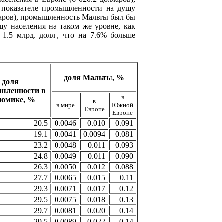
и показателе промышленности на душу
ларов), промышленность Мальты был бы
шу населения на таком же уровне, как
1.5 млрд. долл., что на 7.6% больше
доля Мальты, %
доля
шленности в
в
номике, %
в
в мире
Южной
Европе
Европе
20.5
0.0046
0.010
0.091
19.1
0.0041
0.0094
0.081
23.2
0.0048
0.011
0.093
24.8
0.0049
0.011
0.090
26.3
0.0050
0.012
0.088
27.7
0.0065
0.015
0.11
29.3
0.0071
0.017
0.12
29.5
0.0075
0.018
0.13
29.7
0.0081
0.020
0.14
29.5
0.0089
0.022
0.14