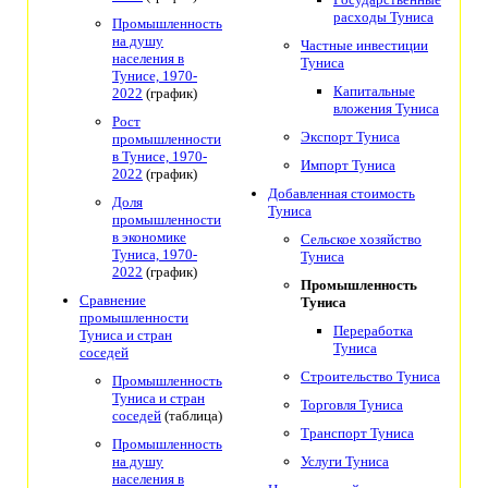
расходы Туниса
Промышленность
на душу
Частные инвестиции
населения в
Туниса
Тунисе, 1970-
Капитальные
2022
(график)
вложения Туниса
Рост
Экспорт Туниса
промышленности
в Тунисе, 1970-
Импорт Туниса
2022
(график)
Добавленная стоимость
Доля
Туниса
промышленности
в экономике
Сельское хозяйство
Туниса, 1970-
Туниса
2022
(график)
Промышленность
Сравнение
Туниса
промышленности
Переработка
Туниса и стран
Туниса
соседей
Строительство Туниса
Промышленность
Туниса и стран
Торговля Туниса
соседей
(таблица)
Транспорт Туниса
Промышленность
на душу
Услуги Туниса
населения в