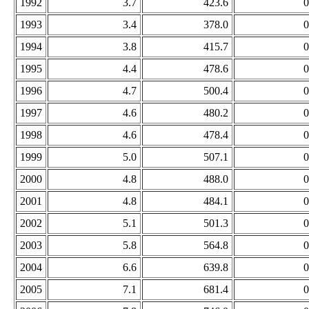
1992
3.7
423.6
0
1993
3.4
378.0
0
1994
3.8
415.7
0
1995
4.4
478.6
0
1996
4.7
500.4
0
1997
4.6
480.2
0
1998
4.6
478.4
0
1999
5.0
507.1
0
2000
4.8
488.0
0
2001
4.8
484.1
0
2002
5.1
501.3
0
2003
5.8
564.8
0
2004
6.6
639.8
0
2005
7.1
681.4
0