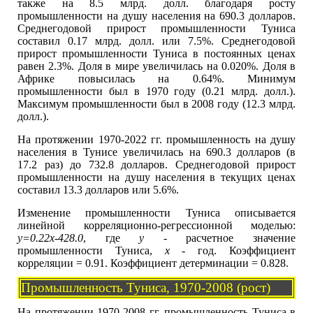
также на 8.5 млрд. долл. благодаря росту
промышленности на душу населения на 690.3 долларов.
Среднегодовой прирост промышленности Туниса
составил 0.17 млрд. долл. или 7.5%. Среднегодовой
прирост промышленности Туниса в постоянных ценах
равен 2.3%. Доля в мире увеличилась на 0.020%. Доля в
Африке повысилась на 0.64%. Минимум
промышленности был в 1970 году (0.21 млрд. долл.).
Максимум промышленности был в 2008 году (12.3 млрд.
долл.).
На протяжении 1970-2022 гг. промышленность на душу
населения в Тунисе увеличилась на 690.3 долларов (в
17.2 раз) до 732.8 долларов. Среднегодовой прирост
промышленности на душу населения в текущих ценах
составил 13.3 долларов или 5.6%.
Изменение промышленности Туниса описывается
линейной корреляционно-регрессионной моделью:
y=0.22x-428.0
, где
y
- расчетное значение
промышленности Туниса,
x
- год. Коэффициент
корреляции = 0.91. Коэффициент детерминации = 0.828.
Промышленность Туниса, 1970-2008 (рост)
На протяжении 1970-2008 гг. промышленность Туниса в