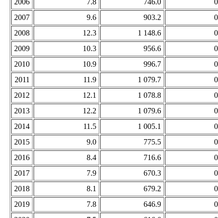
2006
7.8
746.0
0
2007
9.6
903.2
0
2008
12.3
1 148.6
0
2009
10.3
956.6
0
2010
10.9
996.7
0
2011
11.9
1 079.7
0
2012
12.1
1 078.8
0
2013
12.2
1 079.6
0
2014
11.5
1 005.1
0
2015
9.0
775.5
0
2016
8.4
716.6
0
2017
7.9
670.3
0
2018
8.1
679.2
0
2019
7.8
646.9
0