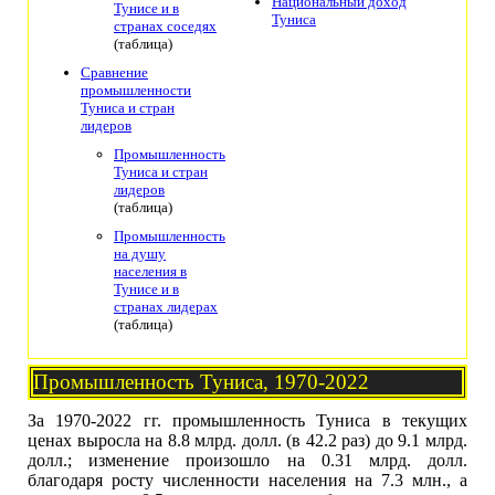
Национальный доход
Тунисе и в
Туниса
странах соседях
(таблица)
Сравнение
промышленности
Туниса и стран
лидеров
Промышленность
Туниса и стран
лидеров
(таблица)
Промышленность
на душу
населения в
Тунисе и в
странах лидерах
(таблица)
Промышленность Туниса, 1970-2022
За 1970-2022 гг. промышленность Туниса в текущих
ценах выросла на 8.8 млрд. долл. (в 42.2 раз) до 9.1 млрд.
долл.; изменение произошло на 0.31 млрд. долл.
благодаря росту численности населения на 7.3 млн., а