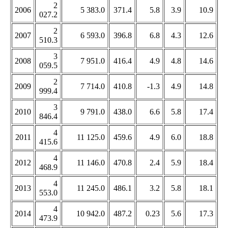
2
2006
5 383.0
371.4
5.8
3.9
10.9
027.2
2
2007
6 593.0
396.8
6.8
4.3
12.6
510.3
3
2008
7 951.0
416.4
4.9
4.8
14.6
059.5
2
2009
7 714.0
410.8
-1.3
4.9
14.8
999.4
3
2010
9 791.0
438.0
6.6
5.8
17.4
846.4
4
2011
11 125.0
459.6
4.9
6.0
18.8
415.6
4
2012
11 146.0
470.8
2.4
5.9
18.4
468.9
4
2013
11 245.0
486.1
3.2
5.8
18.1
553.0
4
2014
10 942.0
487.2
0.23
5.6
17.3
473.9