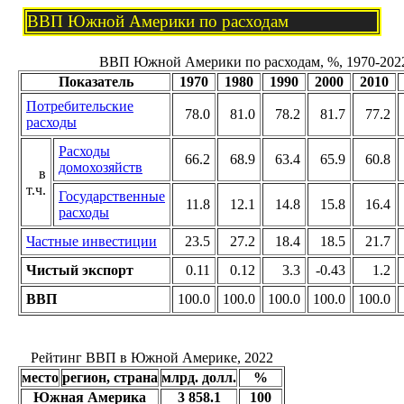
ВВП Южной Америки по расходам
ВВП Южной Америки по расходам, %, 1970-202
Показатель
1970
1980
1990
2000
2010
Потребительские
78.0
81.0
78.2
81.7
77.2
расходы
Расходы
66.2
68.9
63.4
65.9
60.8
домохозяйств
в
т.ч.
Государственные
11.8
12.1
14.8
15.8
16.4
расходы
Частные инвестиции
23.5
27.2
18.4
18.5
21.7
Чистый экспорт
0.11
0.12
3.3
-0.43
1.2
ВВП
100.0
100.0
100.0
100.0
100.0
Рейтинг ВВП в Южной Америке, 2022
место
регион, страна
млрд. долл.
%
Южная Америка
3 858.1
100