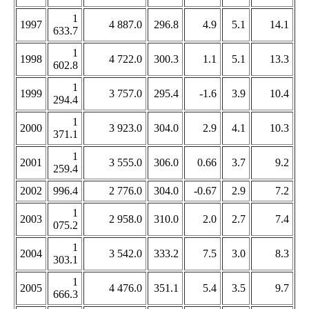
1
1997
4 887.0
296.8
4.9
5.1
14.1
633.7
1
1998
4 722.0
300.3
1.1
5.1
13.3
602.8
1
1999
3 757.0
295.4
-1.6
3.9
10.4
294.4
1
2000
3 923.0
304.0
2.9
4.1
10.3
371.1
1
2001
3 555.0
306.0
0.66
3.7
9.2
259.4
2002
996.4
2 776.0
304.0
-0.67
2.9
7.2
1
2003
2 958.0
310.0
2.0
2.7
7.4
075.2
1
2004
3 542.0
333.2
7.5
3.0
8.3
303.1
1
2005
4 476.0
351.1
5.4
3.5
9.7
666.3