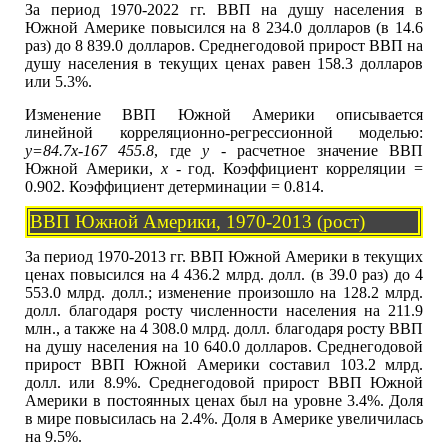
За период 1970-2022 гг. ВВП на душу населения в
Южной Америке повысился на 8 234.0 долларов (в 14.6
раз) до 8 839.0 долларов. Среднегодовой прирост ВВП на
душу населения в текущих ценах равен 158.3 долларов
или 5.3%.
Изменение ВВП Южной Америки описывается
линейной корреляционно-регрессионной моделью:
y=84.7x-167 455.8
, где
y
- расчетное значение ВВП
Южной Америки,
x
- год. Коэффициент корреляции =
0.902. Коэффициент детерминации = 0.814.
ВВП Южной Америки, 1970-2013 (рост)
За период 1970-2013 гг. ВВП Южной Америки в текущих
ценах повысился на 4 436.2 млрд. долл. (в 39.0 раз) до 4
553.0 млрд. долл.; изменение произошло на 128.2 млрд.
долл. благодаря росту численности населения на 211.9
млн., а также на 4 308.0 млрд. долл. благодаря росту ВВП
на душу населения на 10 640.0 долларов. Среднегодовой
прирост ВВП Южной Америки составил 103.2 млрд.
долл. или 8.9%. Среднегодовой прирост ВВП Южной
Америки в постоянных ценах был на уровне 3.4%. Доля
в мире повысилась на 2.4%. Доля в Америке увеличилась
на 9.5%.