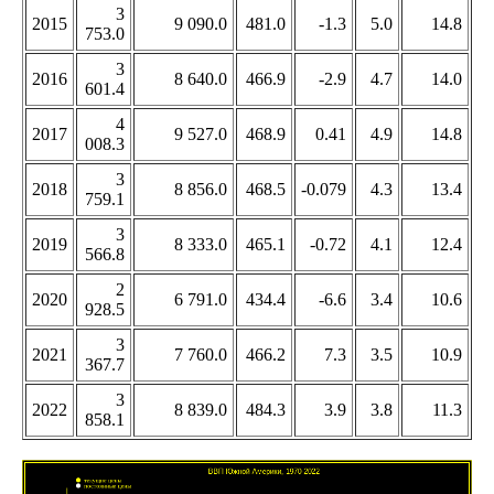
3
2015
9 090.0
481.0
-1.3
5.0
14.8
753.0
3
2016
8 640.0
466.9
-2.9
4.7
14.0
601.4
4
2017
9 527.0
468.9
0.41
4.9
14.8
008.3
3
2018
8 856.0
468.5
-0.079
4.3
13.4
759.1
3
2019
8 333.0
465.1
-0.72
4.1
12.4
566.8
2
2020
6 791.0
434.4
-6.6
3.4
10.6
928.5
3
2021
7 760.0
466.2
7.3
3.5
10.9
367.7
3
2022
8 839.0
484.3
3.9
3.8
11.3
858.1