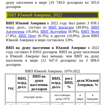
душу населения в мире (10 740.0 долларов) на 505.0
долларов.
ВВП Южной Америки, 2022
ВВП Южной Америки
в 2022 году был равен 3 858.1
млрд. долл., состоял из
ВВП Бразилии
(49.8%),
ВВП
Аргентины
(16.4%),
ВВП Колумбии
(8.9%),
ВВП Чили
(7.8%),
ВВП Перу
(6.3%), и других (10.8%). Доля ВВП
Южной Америки в мире составляла 3.8%.
ВВП на душу населения в Южной Америке
в 2022
году составил 8 839.0 долларов. ВВП на душу населения
в Южной Америке был меньше, чем ВВП на душу
населения в мире (12 647.0 долларов) на 3 808.0
долларов.
ВВП Южной Америки, 1970-2022
ВВП на
ВВП,
ВВП,
рост
душу
доля Южной
млрд.
млрд.
ВВП,
населения,
Америки, %
долл.
долл.
%
год
долларов
постоянные
в
в
текущие цены
цены 1970
мире
Америке