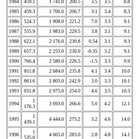
1984
459.1
1 741.0
200.5
3.5
3.5
8.8
1985
459.3
1 706.0
206.7
3.1
3.4
8.3
1986
524.3
1 908.0
221.2
7.0
3.3
9.1
1987
555.9
1 983.0
229.5
3.8
3.1
9.1
1988
622.1
2 176.0
230.8
0.54
3.1
9.3
1989
657.3
2 255.0
230.0
-0.35
3.2
9.1
1990
766.4
2 580.0
226.5
-1.5
3.3
9.9
1991
811.8
2 684.0
235.8
4.1
3.4
10.0
1992
863.6
2 805.0
242.9
3.0
3.3
10.1
1993
931.8
2 975.0
254.0
4.6
3.5
10.3
1
1994
3 693.0
266.6
5.0
4.2
12.1
176.3
1
1995
4 444.0
275.2
3.2
4.6
14.0
439.1
1
1996
4 665.0
283.0
2.8
4.8
14.1
535.0