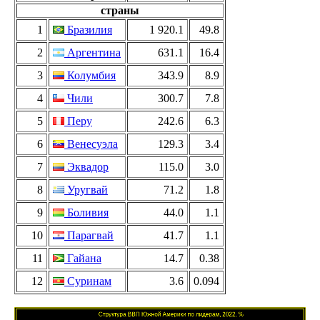
страны
1
Бразилия
1 920.1
49.8
2
Аргентина
631.1
16.4
3
Колумбия
343.9
8.9
4
Чили
300.7
7.8
5
Перу
242.6
6.3
6
Венесуэла
129.3
3.4
7
Эквадор
115.0
3.0
8
Уругвай
71.2
1.8
9
Боливия
44.0
1.1
10
Парагвай
41.7
1.1
11
Гайана
14.7
0.38
12
Суринам
3.6
0.094