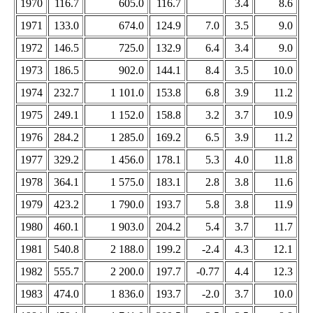
1970
116.7
605.0
116.7
3.4
8.6
1971
133.0
674.0
124.9
7.0
3.5
9.0
1972
146.5
725.0
132.9
6.4
3.4
9.0
1973
186.5
902.0
144.1
8.4
3.5
10.0
1974
232.7
1 101.0
153.8
6.8
3.9
11.2
1975
249.1
1 152.0
158.8
3.2
3.7
10.9
1976
284.2
1 285.0
169.2
6.5
3.9
11.2
1977
329.2
1 456.0
178.1
5.3
4.0
11.8
1978
364.1
1 575.0
183.1
2.8
3.8
11.6
1979
423.2
1 790.0
193.7
5.8
3.8
11.9
1980
460.1
1 903.0
204.2
5.4
3.7
11.7
1981
540.8
2 188.0
199.2
-2.4
4.3
12.1
1982
555.7
2 200.0
197.7
-0.77
4.4
12.3
1983
474.0
1 836.0
193.7
-2.0
3.7
10.0