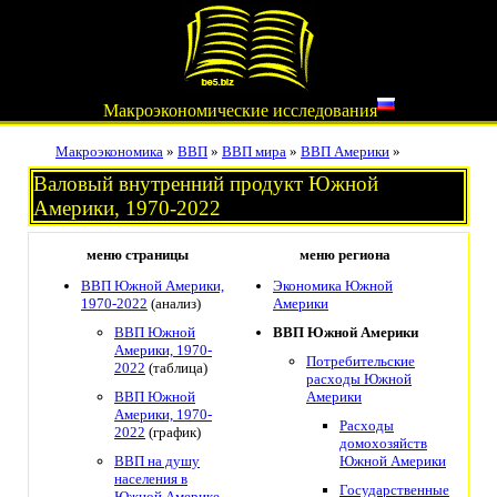
Макроэкономические исследования
Макроэкономика
»
ВВП
»
ВВП мира
»
ВВП Америки
»
Валовый внутренний продукт Южной
Америки, 1970-2022
меню страницы
меню региона
ВВП Южной Америки,
Экономика Южной
1970-2022
(анализ)
Америки
ВВП Южной
ВВП Южной Америки
Америки, 1970-
Потребительские
2022
(таблица)
расходы Южной
ВВП Южной
Америки
Америки, 1970-
Расходы
2022
(график)
домохозяйств
ВВП на душу
Южной Америки
населения в
Государственные
Южной Америке,