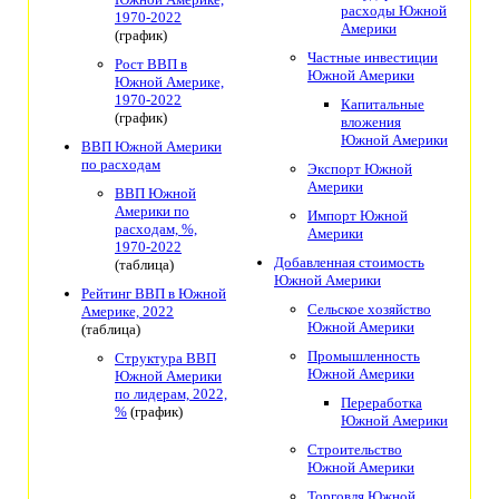
расходы Южной
1970-2022
Америки
(график)
Частные инвестиции
Рост ВВП в
Южной Америки
Южной Америке,
1970-2022
Капитальные
(график)
вложения
Южной Америки
ВВП Южной Америки
по расходам
Экспорт Южной
Америки
ВВП Южной
Америки по
Импорт Южной
расходам, %,
Америки
1970-2022
Добавленная стоимость
(таблица)
Южной Америки
Рейтинг ВВП в Южной
Сельское хозяйство
Америке, 2022
Южной Америки
(таблица)
Промышленность
Структура ВВП
Южной Америки
Южной Америки
по лидерам, 2022,
Переработка
%
(график)
Южной Америки
Строительство
Южной Америки
Торговля Южной