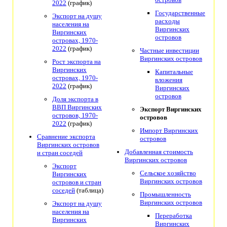
2022
(график)
Государственные
Экспорт на душу
расходы
населения на
Виргинских
Виргинских
островов
островах, 1970-
2022
(график)
Частные инвестиции
Виргинских островов
Рост экспорта на
Виргинских
Капитальные
островах, 1970-
вложения
2022
(график)
Виргинских
островов
Доля экспорта в
ВВП Виргинских
Экспорт Виргинских
островов, 1970-
островов
2022
(график)
Импорт Виргинских
Сравнение экспорта
островов
Виргинских островов
Добавленная стоимость
и стран соседей
Виргинских островов
Экспорт
Сельское хозяйство
Виргинских
Виргинских островов
островов и стран
соседей
(таблица)
Промышленность
Виргинских островов
Экспорт на душу
населения на
Переработка
Виргинских
Виргинских