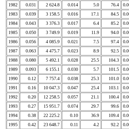
1982
0.031
2 624.8
0.014
5.0
76.4
0.
1983
0.039
3 158.5
0.016
17.1
84.5
0.
1984
0.043
3 376.3
0.017
6.4
85.2
0.
1985
0.050
3 749.9
0.019
11.9
94.0
0.
1986
0.056
4 085.9
0.021
7.5
97.4
0.
1987
0.063
4 475.7
0.023
8.9
92.5
0.
1988
0.080
5 492.1
0.028
25.5
104.3
0.
1989
0.093
6 155.1
0.030
5.7
101.5
0.
1990
0.12
7 757.4
0.038
25.3
101.0
0.
1991
0.16
10 047.3
0.047
25.4
103.1
0.
1992
0.20
12 258.5
0.057
21.1
100.4
0.
1993
0.27
15 951.7
0.074
29.7
99.6
0.
1994
0.38
22 225.2
0.10
36.9
109.4
0.
1995
0.42
23 648.7
0.11
4.2
92.2
0.