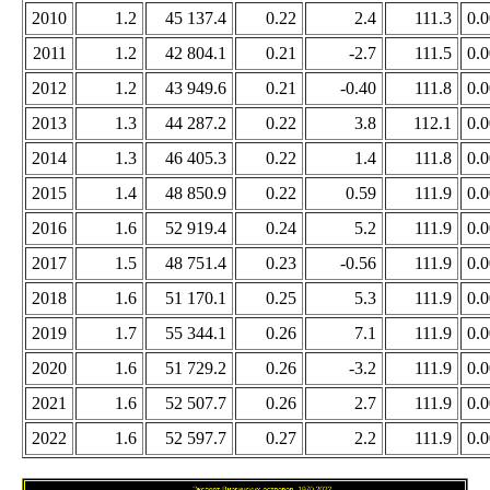
2010
1.2
45 137.4
0.22
2.4
111.3
0.
2011
1.2
42 804.1
0.21
-2.7
111.5
0.
2012
1.2
43 949.6
0.21
-0.40
111.8
0.
2013
1.3
44 287.2
0.22
3.8
112.1
0.
2014
1.3
46 405.3
0.22
1.4
111.8
0.
2015
1.4
48 850.9
0.22
0.59
111.9
0.
2016
1.6
52 919.4
0.24
5.2
111.9
0.
2017
1.5
48 751.4
0.23
-0.56
111.9
0.
2018
1.6
51 170.1
0.25
5.3
111.9
0.
2019
1.7
55 344.1
0.26
7.1
111.9
0.
2020
1.6
51 729.2
0.26
-3.2
111.9
0.
2021
1.6
52 507.7
0.26
2.7
111.9
0.
2022
1.6
52 597.7
0.27
2.2
111.9
0.