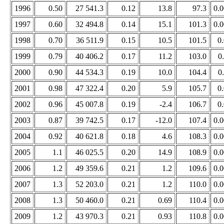
1996
0.50
27 541.3
0.12
13.8
97.3
0.
1997
0.60
32 494.8
0.14
15.1
101.3
0.
1998
0.70
36 511.9
0.15
10.5
101.5
0
1999
0.79
40 406.2
0.17
11.2
103.0
0
2000
0.90
44 534.3
0.19
10.0
104.4
0
2001
0.98
47 322.4
0.20
5.9
105.7
0
2002
0.96
45 007.8
0.19
-2.4
106.7
0
2003
0.87
39 742.5
0.17
-12.0
107.4
0.
2004
0.92
40 621.8
0.18
4.6
108.3
0.
2005
1.1
46 025.5
0.20
14.9
108.9
0.
2006
1.2
49 359.6
0.21
1.2
109.6
0.
2007
1.3
52 203.0
0.21
1.2
110.0
0.
2008
1.3
50 460.0
0.21
0.69
110.4
0.
2009
1.2
43 970.3
0.21
0.93
110.8
0.