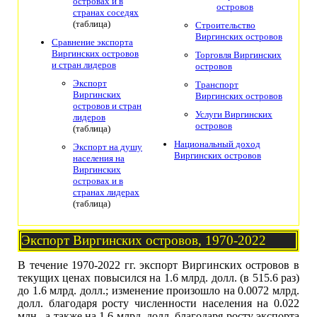
островах и в
островов
странах соседях
(таблица)
Строительство
Виргинских островов
Сравнение экспорта
Виргинских островов
Торговля Виргинских
и стран лидеров
островов
Экспорт
Транспорт
Виргинских
Виргинских островов
островов и стран
Услуги Виргинских
лидеров
островов
(таблица)
Национальный доход
Экспорт на душу
Виргинских островов
населения на
Виргинских
островах и в
странах лидерах
(таблица)
Экспорт Виргинских островов, 1970-2022
В течение 1970-2022 гг. экспорт Виргинских островов в
текущих ценах повысился на 1.6 млрд. долл. (в 515.6 раз)
до 1.6 млрд. долл.; изменение произошло на 0.0072 млрд.
долл. благодаря росту численности населения на 0.022
млн., а также на 1.6 млрд. долл. благодаря росту экспорта