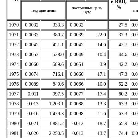
в ВВП,
%
постоянные цены
текущие цены
в 
1970
1970
0.0032
333.3
0.0032
27.5
0.
1971
0.0037
380.7
0.0039
22.0
37.3
0.
1972
0.0045
451.1
0.0045
14.6
42.7
0.
1973
0.0053
528.0
0.0049
10.4
44.6
0.
1974
0.0060
589.6
0.0051
3.9
42.2
0.
1975
0.0074
716.1
0.0060
17.1
47.3
0.
1976
0.0089
849.6
0.0066
10.0
52.2
0.
1977
0.011
997.5
0.0077
17.4
60.2
0.
1978
0.013
1 203.1
0.0088
13.3
63.3
0.
1979
0.016
1 479.3
0.0098
11.6
63.3
0.
1980
0.021
1 881.2
0.012
18.7
65.9
0.
1981
0.026
2 250.5
0.013
13.7
74.4
0.