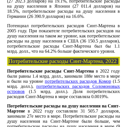
(27 202.3 долларов) на 19.1%, потребительские расходы
на душу населения в Японии (27 011.4 долларов) на
18.5%, потребительские расходы на душу населения в
Германии (26 390.9 долларов) на 16.6%.
Потенциал потребительских расходов Синт-Мартена в
2005 году. При показателе потребительских расходов на
душу населения на таком же уровне, как потребительские
расходы на душу населения в США (36 150.5 долларов),
потребительские расходы Синт-Мартена был бы 1.1
млрд. долл., что на 64.2% больше фактического уровня.
Потребительские расходы Синт-Мартена, 2022
Потребительские расходы Синт-Мартена
в 2022 году
были равны 1.4 млрд. долл., занимали 188е место в мире
и были на уровне
потребительских расходов Комор
(1.5
млрд. долл.),
потребительских расходов Соломоновых
островов
(1.5 млрд. долл.). Доля потребительских
расходов Синт-Мартена в мире составляла 0.0019%.
Потребительские расходы на душу населения на Синт-
Мартене
в 2022 году составляли 31 505.7 долларов,
занимали 27е место в мире. Потребительские расходы на
душу населения на Синт-Мартене были больше, чем
потребительские расходы на душу населения в мире (9