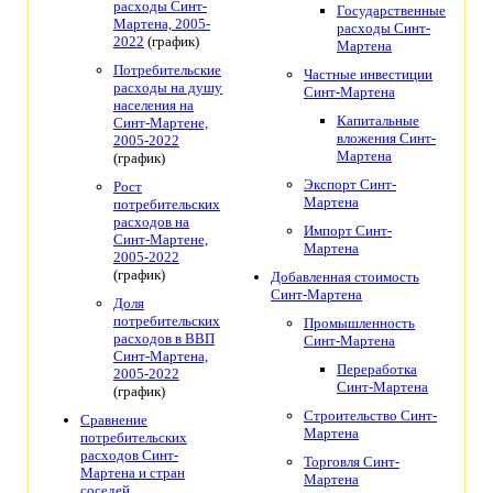
расходы Синт-
Государственные
Мартена, 2005-
расходы Синт-
2022
(график)
Мартена
Потребительские
Частные инвестиции
расходы на душу
Синт-Мартена
населения на
Капитальные
Синт-Мартене,
вложения Синт-
2005-2022
Мартена
(график)
Экспорт Синт-
Рост
Мартена
потребительских
расходов на
Импорт Синт-
Синт-Мартене,
Мартена
2005-2022
(график)
Добавленная стоимость
Синт-Мартена
Доля
потребительских
Промышленность
расходов в ВВП
Синт-Мартена
Синт-Мартена,
Переработка
2005-2022
Синт-Мартена
(график)
Строительство Синт-
Сравнение
Мартена
потребительских
расходов Синт-
Торговля Синт-
Мартена и стран
Мартена
соседей