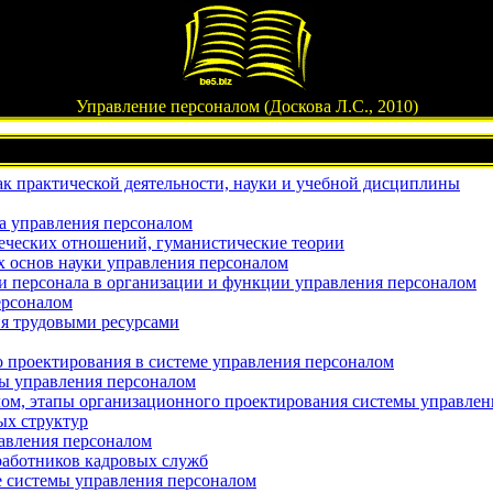
Управление персоналом (Доскова Л.С., 2010)
ак практической деятельности, науки и учебной дисциплины
а управления персоналом
веческих отношений, гуманистические теории
х основ науки управления персоналом
 персонала в организации и функции управления персоналом
ерсоналом
ия трудовыми ресурсами
 проектирования в системе управления персоналом
ы управления персоналом
ом, этапы организационного проектирования системы управлен
х структур
авления персоналом
работников кадровых служб
е системы управления персоналом