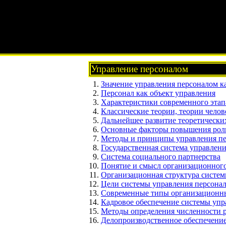
Управление персоналом
Значение управления персоналом к
Персонал как объект управления
Характеристики современного этап
Классические теории, теории чело
Дальнейшее развитие теоретически
Основные факторы повышения роли
Методы и принципы управления п
Государственная система управлен
Система социального партнерства
Понятие и смысл организационного
Организационная структура систем
Цели системы управления персонал
Современные типы организационны
Кадровое обеспечение системы упр
Методы определения численности 
Делопроизводственное обеспечени