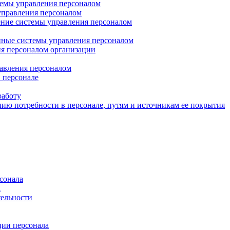
емы управления персоналом
управления персоналом
ение системы управления персоналом
ные системы управления персоналом
ия персоналом организации
авления персоналом
 персонале
работу
ию потребности в персонале, путям и источникам ее покрытия
сонала
а
тельности
ции персонала