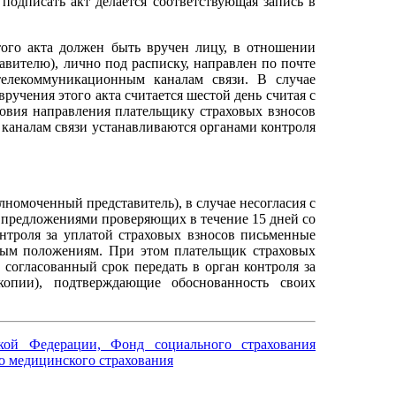
 подписать акт делается соответствующая запись в
того акта должен быть вручен лицу, в отношении
авителю), лично под расписку, направлен по почте
елекоммуникационным каналам связи. В случае
ручения этого акта считается шестой день считая с
ловия направления плательщику страховых взносов
каналам связи устанавливаются органами контроля
лномоченный представитель), в случае несогласия с
и предложениями проверяющих в течение 15 дней со
онтроля за уплатой страховых взносов письменные
ным положениям. При этом плательщик страховых
согласованный срок передать в орган контроля за
копии), подтверждающие обоснованность своих
ой Федерации, Фонд социального страхования
о медицинского страхования