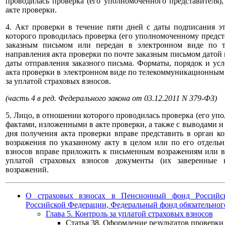
проводилась проверка (его уполномоченного представителя),
акте проверки.
4. Акт проверки в течение пяти дней с даты подписания э
которого проводилась проверка (его уполномоченному предст
заказным письмом или передан в электронном виде по т
направления акта проверки по почте заказным письмом датой в
даты отправления заказного письма. Форматы, порядок и ус
акта проверки в электронном виде по телекоммуникационным 
за уплатой страховых взносов.
(часть 4 в ред. Федерального закона от 03.12.2011 N 379-ФЗ)
5. Лицо, в отношении которого проводилась проверка (его упо
фактами, изложенными в акте проверки, а также с выводами 
дня получения акта проверки вправе представить в орган к
возражения по указанному акту в целом или по его отдель
взносов вправе приложить к письменным возражениям или в 
уплатой страховых взносов документы (их заверенные 
возражений.
О страховых взносах в Пенсионный фонд Российск
Российской Федерации, Федеральный фонд обязательног
Глава 5. Контроль за уплатой страховых взносов
Статья 38. Оформление результатов проверки