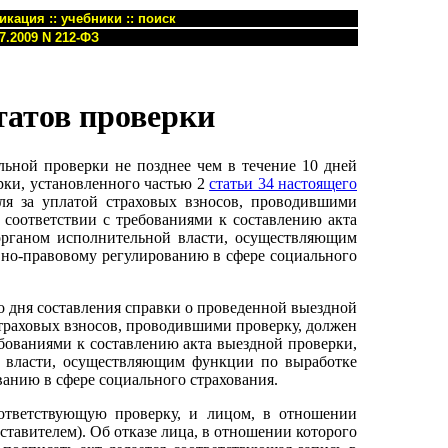
икация
::
учебники
::
поиск
7.2009 N 212-ФЗ
татов проверки
льной проверки не позднее чем в течение 10 дней
рки, установленного частью 2
статьи 34 настоящего
ля за уплатой страховых взносов, проводившими
 соответствии с требованиями к составлению акта
органом исполнительной власти, осуществляющим
но-правовому регулированию в сфере социального
со дня составления справки о проведенной выездной
траховых взносов, проводившими проверку, должен
ебованиями к составлению акта выездной проверки,
й власти, осуществляющим функции по выработке
анию в сфере социального страхования.
ответствующую проверку, и лицом, в отношении
ставителем). Об отказе лица, в отношении которого