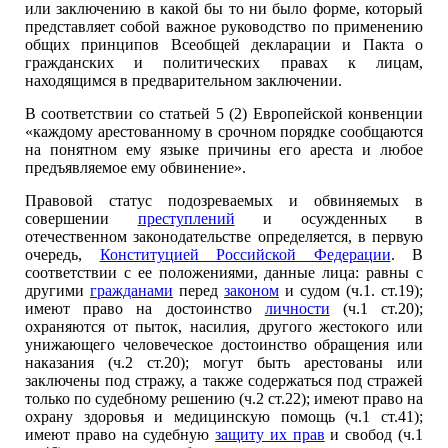
или заключению в какой бы то ни было форме, который
представляет собой важное руководство по применению
общих принципов Всеобщей декларации и Пакта о
гражданских и политических правах к лицам,
находящимся в предварительном заключении.
В соответствии со статьей 5 (2) Европейской конвенции
«каждому арестованному в срочном порядке сообщаются
на понятном ему языке причины его ареста и любое
предъявляемое ему обвинение».
Правовой статус подозреваемых и обвиняемых в
совершении
преступлений
и осужденных в
отечественном законодательстве определяется, в первую
очередь,
Конституцией Российской Федерации
. В
соответствии с ее положениями, данные лица: равны с
другими
гражданами
перед
законом
и судом (ч.1. ст.19);
имеют право на достоинство
личности
(ч.1 ст.20);
охраняются от пыток, насилия, другого жестокого или
унижающего человеческое достоинство обращения или
наказания (ч.2 ст.20); могут быть арестованы или
заключены под стражу, а также содержаться под стражей
только по судебному решению (ч.2 ст.22); имеют право на
охрану здоровья и медицинскую помощь (ч.1 ст.41);
имеют право на судебную
защиту их прав
и свобод (ч.1