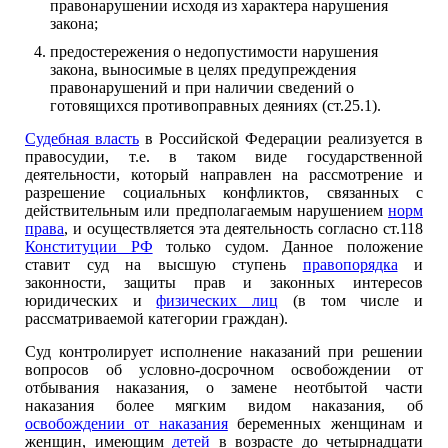
правонарушении исходя из характера нарушения
закона;
предостережения о недопустимости нарушения
закона, выносимые в целях предупреждения
правонарушений и при наличии сведений о
готовящихся противоправных деяниях (ст.25.1).
Судебная власть
в Российской Федерации реализуется в
правосудии, т.е. в таком виде государственной
деятельности, который направлен на рассмотрение и
разрешение социальных конфликтов, связанных с
действительным или предполагаемым нарушением
норм
права
, и осуществляется эта деятельность согласно ст.118
Конституции РФ
только судом. Данное положение
ставит суд на высшую ступень
правопорядка
и
законности, защиты прав и законных интересов
юридических и
физических лиц
(в том числе и
рассматриваемой категории граждан).
Суд контролирует исполнение наказаний при решении
вопросов об условно-досрочном освобождении от
отбывания наказания, о замене неотбытой части
наказания более мягким видом наказания, об
освобождении от наказания
беременных женщинам и
женщин, имеющим
детей
в возрасте до четырнадцати