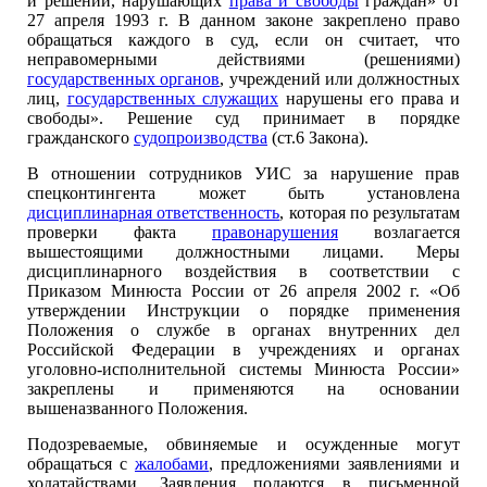
и решений, нарушающих
права и свободы
граждан» от
27 апреля 1993 г. В данном законе закреплено право
обращаться каждого в суд, если он считает, что
неправомерными действиями (решениями)
государственных органов
, учреждений или должностных
лиц,
государственных служащих
нарушены его права и
свободы». Решение суд принимает в порядке
гражданского
судопроизводства
(ст.6 Закона).
В отношении сотрудников УИС за нарушение прав
спецконтингента может быть установлена
дисциплинарная ответственность
, которая по результатам
проверки факта
правонарушения
возлагается
вышестоящими должностными лицами. Меры
дисциплинарного воздействия в соответствии с
Приказом Минюста России от 26 апреля 2002 г. «Об
утверждении Инструкции о порядке применения
Положения о службе в органах внутренних дел
Российской Федерации в учреждениях и органах
уголовно-исполнительной системы Минюста России»
закреплены и применяются на основании
вышеназванного Положения.
Подозреваемые, обвиняемые и осужденные могут
обращаться с
жалобами
, предложениями заявлениями и
ходатайствами. Заявления подаются в письменной