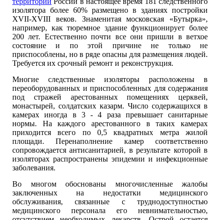
территории
России в настоящее время 181 следственного
изолятора более 60% размещено в зданиях постройки
ХVII-ХVIII веков. Знаменитая московская «Бутырка»,
например, как тюремное здание функционирует более
200 лет. Естественно почти все они пришли в ветхое
состояние и по этой причине не только не
приспособлены, но в ряде опасны для размещения людей.
Требуется их срочный ремонт и реконструкция.
Многие следственные изоляторы расположены в
переоборудованных и приспособленных для содержания
под стражей арестованных помещениях церквей,
монастырей, солдатских казарм. Число содержащихся в
камерах иногда в 3 - 4 раза превышает санитарные
нормы. На каждого арестованного в таких камерах
приходится всего по 0,5 квадратных метра жилой
площади. Перенаполнение камер соответственно
сопровождается антисанитарией, в результате которой в
изоляторах распространены эпидемии и инфекционные
заболевания.
Во многом обоснованы многочисленные жалобы
заключенных на недостатки медицинского
обслуживания, связанные с труднодоступностью
медицинского персонала его невнимательностью,
отсутствием необходимых лекарств. Острой остается