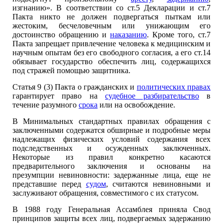
изгнанию». В соответствии со ст.5 Декларации и ст.7
Пакта никто не должен подвергаться пыткам или
жестоким, бесчеловечным или унижающим его
достоинство обращению и
наказанию
. Кроме того, ст.7
Пакта запрещает привлечение человека к медицинским и
научным опытам без его свободного согласия, а его ст.14
обязывает государство обеспечить лиц, содержащихся
под стражей помощью защитника.
Статья 9 (3) Пакта о гражданских и
политических правах
гарантирует право на
судебное разбирательство
в
течение разумного
срока
или на освобождение.
В Минимальных стандартных правилах обращения с
заключенными содержатся обширные и подробные меры
надлежащих физических условий содержания всех
подследственных и осужденных заключенных.
Некоторые из правил конкретно касаются
предварительного заключения и основаны на
презумпции невиновности: задержанные лица, еще не
представшие перед
судом
, считаются невиновными и
заслуживают обращения, совместимого с их статусом.
В 1988 году Генеральная Ассамблея приняла Свод
принципов защиты всех лиц, подвергаемых задержанию