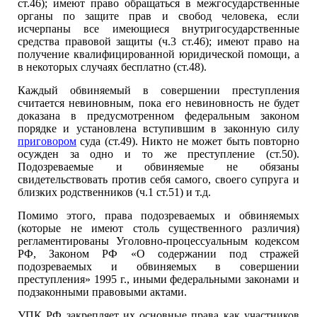
ст.46); имеют право обращаться в межгосударственные
органы по защите прав и свобод человека, если
исчерпаны все имеющиеся внутригосударственные
средства правовой защиты (ч.3 ст.46); имеют право на
получение квалифицированной юридической помощи, а
в некоторых случаях бесплатно (ст.48).
Каждый обвиняемый в совершении преступления
считается невиновным, пока его невиновность не будет
доказана в предусмотренном федеральным законом
порядке и установлена вступившим в законную силу
приговором
суда (ст.49). Никто не может быть повторно
осужден за одно и то же преступление (ст.50).
Подозреваемые и обвиняемые не обязаны
свидетельствовать против себя самого, своего супруга и
близких родственников (ч.1 ст.51) и т.д.
Помимо этого, права подозреваемых и обвиняемых
(которые не имеют столь существенного различия)
регламентированы Уголовно-процессуальным кодексом
РФ, Законом РФ «О содержании под стражей
подозреваемых и обвиняемых в совершении
преступления» 1995 г., иными федеральными законами и
подзаконными правовыми актами.
УПК РФ закрепляет их основные права как участников