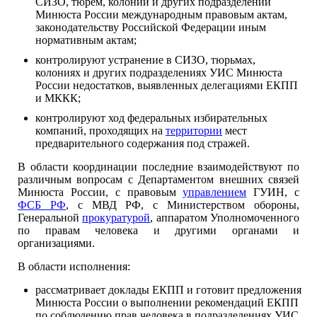
СИЗО, тюрем, колоний и других подразделений
Минюста России международным правовым актам,
законодательству Российской Федерации иным
нормативным актам;
контролируют устранение в СИЗО, тюрьмах,
колониях и других подразделениях УИС Минюста
России недостатков, выявленных делегациями ЕКПП
и МККК;
контролируют ход федеральных избирательных
компаний, проходящих на
территории
мест
предварительного содержания под стражей.
В области координации последние взаимодействуют по
различным вопросам с Департаментом внешних связей
Минюста России, с правовым
управлением
ГУИН, с
ФСБ РФ
, с МВД РФ, с Министерством обороны,
Генеральной
прокуратурой
, аппаратом Уполномоченного
по правам человека и другими органами и
организациями.
В области исполнения:
рассматривает доклады ЕКПП и готовит предложения
Минюста России о выполнении рекомендаций ЕКПП
по соблюдению прав человека в подразделениях УИС,