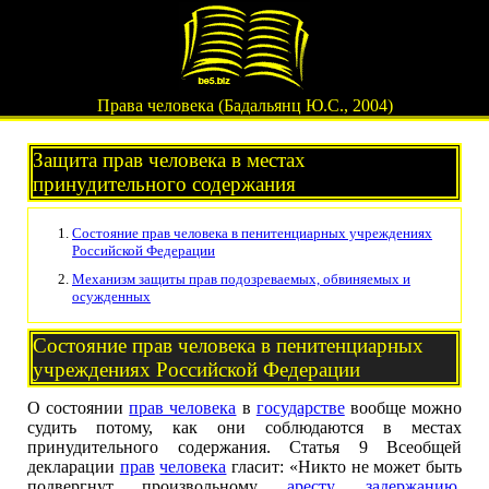
Права человека (Бадальянц Ю.С., 2004)
Защита прав человека в местах
принудительного содержания
Состояние прав человека в пенитенциарных учреждениях
Российской Федерации
Механизм защиты прав подозреваемых, обвиняемых и
осужденных
Состояние прав человека в пенитенциарных
учреждениях Российской Федерации
О состоянии
прав человека
в
государстве
вообще можно
судить потому, как они соблюдаются в местах
принудительного содержания. Статья 9 Всеобщей
декларации
прав
человека
гласит: «Никто не может быть
подвергнут произвольному
аресту
,
задержанию
,