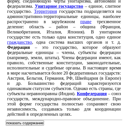
форму, соединяющую черты унитаризма, автономии и
федерализма.
Унитарное государство
– единое, слитное
государство.
Территория
государства подразделяется на
административно-территориальные единицы, наиболее
распространено в зарубежном
праве
трехзвенное
деление: область – район – община (Франция,
Великобритания, Италия, Япония). В унитарном
государстве есть только одна конституция, одно единое
гражданство
, одна система высших органов и т. д.
Федерация
– это государство, которое образуют
федеральные единицы – члены, субъекты федерации
(например, земли, штаты). Члены федерации имеют, как
правило, собственные конституции, законодательные,
исполнительные и судебные органы. В настоящее время
в мире насчитывается более 20 федеративных государств:
Австрия, Бельгия, Германия, РФ, Швейцария (в Европе)
и др. Большинство федераций характеризуются
одинаковым статусом субъектов. Однако есть страны, где
субъекты неравноправны (Индия).
Конфедерация
– союз
государств, международно-правовое объединение. При
этой форме государства полностью сохраняют свою
независимость, создаваясь только для координации
действий в определенных целях.
показать содержание