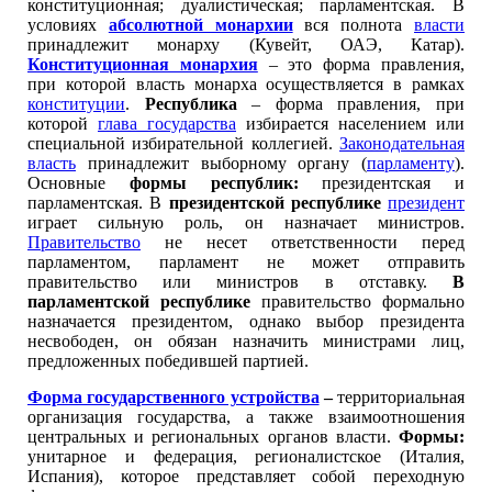
конституционная; дуалистическая; парламентская. В
условиях
абсолютной монархии
вся полнота
власти
принадлежит монарху (Кувейт, ОАЭ, Катар).
Конституционная монархия
– это форма правления,
при которой власть монарха осуществляется в рамках
конституции
.
Республика
– форма правления, при
которой
глава государства
избирается населением или
специальной избирательной коллегией.
Законодательная
власть
принадлежит выборному органу (
парламенту
).
Основные
формы республик:
президентская и
парламентская. В
президентской республике
президент
играет сильную роль, он назначает министров.
Правительство
не несет ответственности перед
парламентом, парламент не может отправить
правительство или министров в отставку.
В
парламентской республике
правительство формально
назначается президентом, однако выбор президента
несвободен, он обязан назначить министрами лиц,
предложенных победившей партией.
Форма государственного устройства
–
территориальная
организация государства, а также взаимоотношения
центральных и региональных органов власти.
Формы:
унитарное и федерация, регионалистское (Италия,
Испания), которое представляет собой переходную