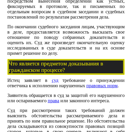
посредством вынесения определений как устных,
фиксируемых в протоколе, так и письменных по
отдельным вопросам в судебном заседании и судебных
постановлений по результатам рассмотрения дела.
По окончании судебного заседания лицам, участвующим
в деле, предоставляется возможность высказать свое
отношение по поводу собранных доказательств и
оценить их. Суд же произведет окончательную оценку
исследованных в суде доказательств и на их основе
примет решение по делу.
Что является предметом доказывания в
гражданском процессе?
Истец заявляет в
суд
требование о принуждении
ответчика к исполнению нарушенных
правовых норм
.
Заявитель обращается в суд за защитой его нарушенного
или оспариваемого
права
или законного интереса.
Суд при рассмотрении таких требований должен
выяснить обстоятельства рассматриваемого дела и
принять по ним правильное решение. Но обстоятельства
дела складываются из совокупности правовых позиций
сторон, которые, в свою очередь, включают в себя