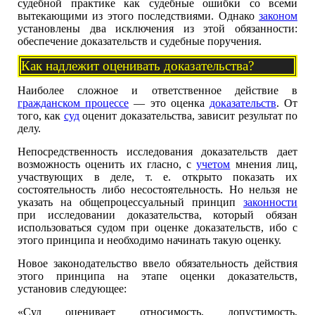
судебной практике как судебные ошибки со всеми
вытекающими из этого последствиями. Однако
законом
установлены два исключения из этой обязанности:
обеспечение доказательств и судебные поручения.
Как надлежит оценивать доказательства?
Наиболее сложное и ответственное действие в
гражданском процессе
— это оценка
доказательств
. От
того, как
суд
оценит доказательства, зависит результат по
делу.
Непосредственность исследования доказательств дает
возможность оценить их гласно, с
учетом
мнения лиц,
участвующих в деле, т. е. открыто показать их
состоятельность либо несостоятельность. Но нельзя не
указать на общепроцессуальный принцип
законности
при исследовании доказательства, который обязан
использоваться судом при оценке доказательств, ибо с
этого принципа и необходимо начинать такую оценку.
Новое законодательство ввело обязательность действия
этого принципа на этапе оценки доказательств,
установив следующее:
«Суд оценивает относимость, допустимость,