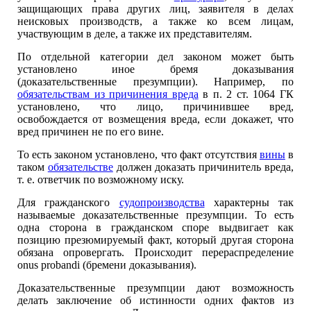
защищающих права других лиц, заявителя в делах
неисковых производств, а также ко всем лицам,
участвующим в деле, а также их представителям.
По отдельной категории дел законом может быть
установлено иное бремя доказывания
(доказательственные презумпции). Например, по
обязательствам из причинения вреда
в п. 2 ст. 1064 ГК
установлено, что лицо, причинившее вред,
освобождается от возмещения вреда, если докажет, что
вред причинен не по его вине.
То есть законом установлено, что факт отсутствия
вины
в
таком
обязательстве
должен доказать причинитель вреда,
т. е. ответчик по возможному иску.
Для гражданского
судопроизводства
характерны так
называемые доказательственные презумпции. То есть
одна сторона в гражданском споре выдвигает как
позицию презюмируемый факт, который другая сторона
обязана опровергать. Происходит перераспределение
onus probandi (бремени доказывания).
Доказательственные презумпции дают возможность
делать заключение об истинности одних фактов из