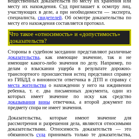
вещественных доказательств по месту их хранения или
месту их нахождения. Суд приглашает к осмотру лиц,
участвующих в деле, а при необходимости — эксперта,
специалиста,
свидетелей
. Об осмотре доказательства по
месту его нахождения составляется протокол.
Что такое «относимость» и «допустимость»
доказательств?
Стороны в судебном заседании представляют различные
доказательства
, как имеющие значение, так и не
имеющие какого-либо значения по делу. Например, по
делам о взыскании ущерба в результате дорожно-
транспортного происшествия истец представил справку
из ГИБДД о виновности ответчика в ДТП и справку с
места жительства
о нахождении у него на иждивении
ребенка, т. е. два письменных документа, один из
которых имеет значение по иску как средство
доказывания
вины
ответчика, а второй документ по
предмету спора не имеет значения.
Доказательства, которые имеют значение для
рассмотрения и разрешения дела, являются относимыми
доказательствами. Относимость доказательств — это
обязанность
суда
принимать только те доказательства,