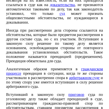
несмотря на их известность, если на них приходится
ссылаться в суде как на
доказательства
, не признаются
автоматически таковыми по делу, так как законодатель
установил, что только
суд
может признать
общеизвестными обстоятельства, не нуждающиеся в
доказывании.
Иногда при рассмотрении дела стороны ссылаются на
обстоятельства, которые были предметом рассмотрения в
другом составе суда, но с их участием. Вступившее в
законную силу решение по такому делу является
основанием, освобождающим стороны от повторного
доказывания установленных обстоятельств. Такое
положение называется преюдицией (предрешением).
Преюдиция обязательна для суда.
Аналогичным образом применяется в
гражданском
процессе
преюдиция в ситуации, когда те же стороны
участвовали в рассмотрении спора в
арбитражном суде
и
по этому спору уже имеется вступившее в силу решение
арбитражного суда.
Вступивший в законную силу
приговор
суда по
уголовному делу также обладает преюдицией в суде,
рассматривающем гражданско-правовой спор по
обстоятельствам, ставшим предметом рассмотрения в