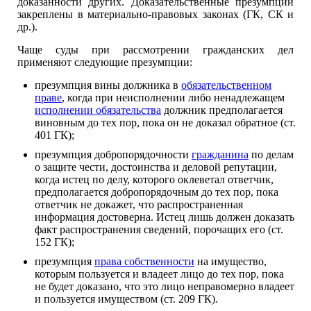
доказанности других. Доказательственные презумпции
закреплены в материально-правовых законах (ГК, СК и
др.).
Чаще суды при рассмотрении гражданских дел
применяют следующие презумпции:
презумпция вины должника в
обязательственном
праве
, когда при неисполнении либо ненадлежащем
исполнении обязательства
должник предполагается
виновным до тех пор, пока он не доказал обратное (ст.
401 ГК);
презумпция добропорядочности
гражданина
по делам
о защите чести, достоинства и деловой репутации,
когда истец по делу, которого оклеветал ответчик,
предполагается добропорядочным до тех пор, пока
ответчик не докажет, что распространенная
информация достоверна. Истец лишь должен доказать
факт распространения сведений, порочащих его (ст.
152 ГК);
презумпция
права собственности
на имущество,
которым пользуется и владеет лицо до тех пор, пока
не будет доказано, что это лицо неправомерно владеет
и пользуется имуществом (ст. 209 ГК).