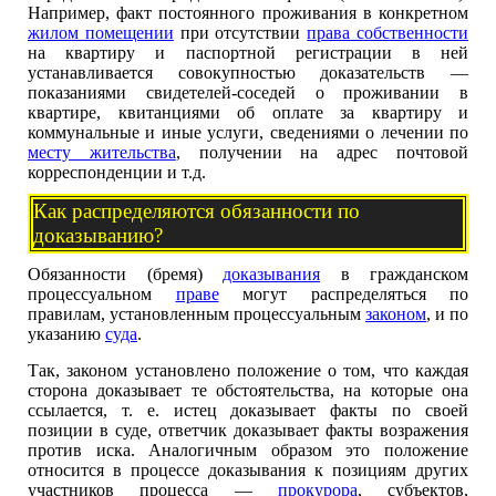
Например, факт постоянного проживания в конкретном
жилом помещении
при отсутствии
права собственности
на квартиру и паспортной регистрации в ней
устанавливается совокупностью доказательств —
показаниями свидетелей-соседей о проживании в
квартире, квитанциями об оплате за квартиру и
коммунальные и иные услуги, сведениями о лечении по
месту жительства
, получении на адрес почтовой
корреспонденции и т.д.
Как распределяются обязанности по
доказыванию?
Обязанности (бремя)
доказывания
в гражданском
процессуальном
праве
могут распределяться по
правилам, установленным процессуальным
законом
, и по
указанию
суда
.
Так, законом установлено положение о том, что каждая
сторона доказывает те обстоятельства, на которые она
ссылается, т. е. истец доказывает факты по своей
позиции в суде, ответчик доказывает факты возражения
против иска. Аналогичным образом это положение
относится в процессе доказывания к позициям других
участников процесса —
прокурора
, субъектов,