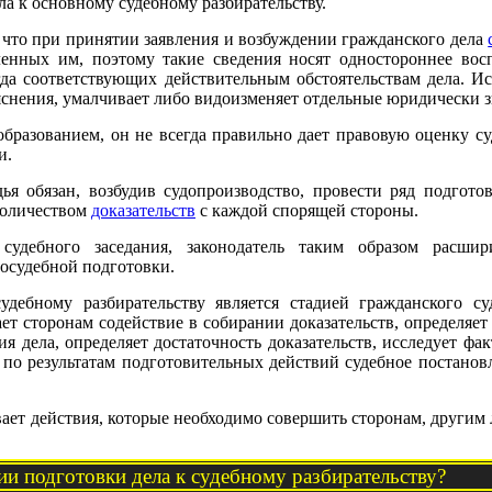
а к основному судебному разбирательству.
 что при принятии заявления и возбуждении гражданского дела
ленных им, поэтому такие сведения носят одностороннее вос
егда соответствующих действительным обстоятельствам дела. Ис
снения, умалчивает либо видоизменяет отдельные юридически з
бразованием, он не всегда правильно дает правовую оценку су
и.
ья обязан, возбудив судопроизводство, провести ряд подгото
количеством
доказательств
с каждой спорящей стороны.
 судебного заседания, законодатель таким образом расши
досудебной подготовки.
удебному разбирательству является стадией гражданского су
т сторонам содействие в собирании доказательств, определяет
я дела, определяет достаточность доказательств, исследует ф
по результатам подготовительных действий судебное постанов
вает действия, которые необходимо совершить сторонам, другим 
дии подготовки дела к судебному разбирательству?