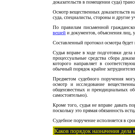
доказательств в помещении суда) тран
Осмотр вещественных доказательств на 
суда, специалисты, стороны и другие у
По правилам письменной гражданской
вещей
и документов, объяснения лиц, у
Составленный протокол осмотра будет 
Судья вправе в ходе подготовки дела 
процессуальные средства сбора доказ
которого направляет в соответствую
обычный порядок крайне затруднителен
Предметом судебного поручения могу
осмотр и исследование вещественны
общеизвестных и преюдициальных обст
самостоятельно).
Кроме того, судья не вправе давать 
поскольку это прямая обязанность истца,
Судебное поручение исполняется в сро
Каков порядок назначения дела 