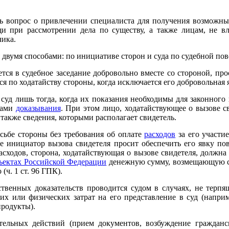
ть вопрос о привлечении специалиста для получения возможны
и при рассмотрении дела по существу, а также лицам, не в
чика.
 двумя способами: по инициативе сторон и суда по судебной пов
тся в судебное заседание добровольно вместе со стороной, про
ся по ходатайству стороны, когда исключается его добровольная я
суд лишь тогда, когда их показания необходимы для законного
вами
доказывания
. При этом лицо, ходатайствующее о вызове св
а также сведения, которыми располагает свидетель.
осьбе стороны без требования об оплате
расходов
за его участие
е инициатор вызова свидетеля просит обеспечить его явку пов
сходов, сторона, ходатайствующая о вызове свидетеля, должна
ъектах Российской Федерации
денежную сумму, возмещающую су
(ч. 1 ст. 96 ГПК).
венных доказательств проводится судом в случаях, не терпящ
их или физических затрат на его представление в суд (наприм
продукты).
ельных действий (прием документов, возбуждение гражданс