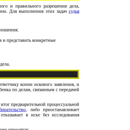
ного и правильного разрешения дела,
рон. Для выполнения этих задач
судья
тношения;
в и представить конкретные
дела.
тветчику копии искового заявления, и
енка по делам, связанным с передачей
 итог предварительной процессуальной
бирательство
, либо приостанавливает
 отказывает в иске без исследования
рии относятся: