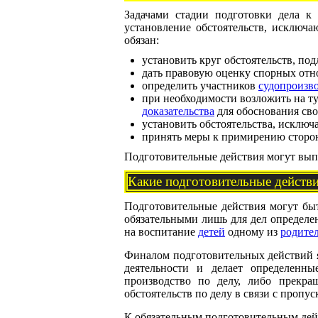
Задачами стадии подготовки дела к
установление обстоятельств, исключ
обязан:
установить круг обстоятельств, п
дать правовую оценку спорных отн
определить участников
судопроизв
при необходимости возложить на т
доказательства
для обоснования сво
установить обстоятельства, исключ
принять меры к примирению сторон 
Подготовительные действия могут выпол
Какие подготовительные действи
Подготовительные действия могут быт
обязательными лишь для дел определе
на воспитание
детей
одному из
родите
Финалом подготовительных действий я
деятельности и делает определенн
производство по делу, либо прекращ
обстоятельств по делу в связи с пропу
К обязательным подготовительным дейс