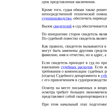
срок представления заключения.
Кроме того, судья обязан также реши
непосредственной технической помощ
судопроизводство
, обеспечить перевод
Вызов
свидетелей
в суд обеспечивается
По инициативе сторон свидетель являе
По судебной повестке свидетель являет
Как правило, свидетели вызываются в 
могут быть заменены другими средст
фамилию, имя и отчество, но и адрес, 
Если свидетель приходит в суд по пр
взыскании
судебных расходов
. Если ж
требования о компенсации судебных ра
(отдела) Судебного департамента в
суб
с его привлечением в судопроизводство 
Осмотр на месте письменных и вещест
осмотра требует больших экономическ
представляют собой скоропортящиеся 
При этом начальный этап подготовит