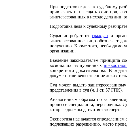
При подготовке дела к судебному раз
привлекать и извещать соистцов, со
заинтересованных в исходе дела лиц, 
Подготовка дела к судебному разбирате
Судья истребует от
граждан
и орган
заинтересованное лицо обозначает до
получению. Кроме того, необходимо ук
организации.
Введение законодателем принципа сос
возникших из публичных
правоотно
конкретного доказательства. В хода
документ или вещественное доказатель
Суд может выдать заинтересованному
представления в суд (ч. 1 ст. 57 ГПК).
Аналогичным образом по заявленному 
процессе специалиста, переводчика. Д
которые должны дать ответ эксперты.
Экспертиза назначается определением с
подлежащих разрешению, место провед