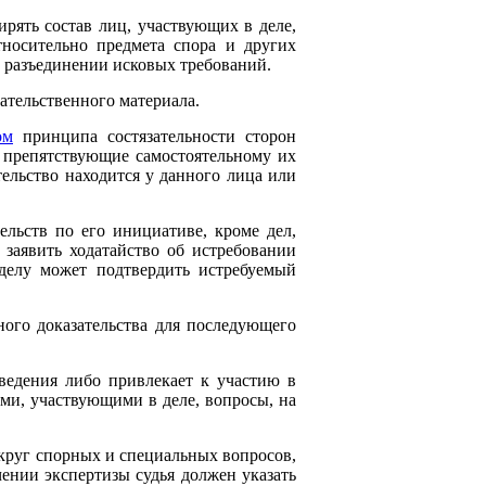
рять состав лиц, участвующих в деле,
тносительно предмета спора и других
и разъединении исковых требований.
зательственного материала.
ом
принципа состязательности сторон
, препятствующие самостоятельному их
тельство находится у данного лица или
ельств по его инициативе, кроме дел,
 заявить ходатайство об истребовании
 делу может подтвердить истребуемый
ого доказательства для последующего
оведения либо привлекает к участию в
ами, участвующими в деле, вопросы, на
я круг спорных и специальных вопросов,
ении экспертизы судья должен указать