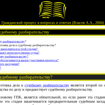
Гражданский процесс в вопросах и ответах (Власов А.А., 2004)
удебному разбирательству
у разбирательству
?
отовки дела к судебному разбирательству?
 выполняться в этой стадии?
шает непосредственно судья?
ому разбирательству?
беспечивается вызов участников процесса?
ого заседания?
?
судебному разбирательству?
отовка дела к
судебному разбирательству
является второй по с
ства по делу и предшествует судебному разбирательству.
 новому ГПК, является обязательной, но если ранее эта стади
тве эта стадия заканчивается предварительным судебным засед