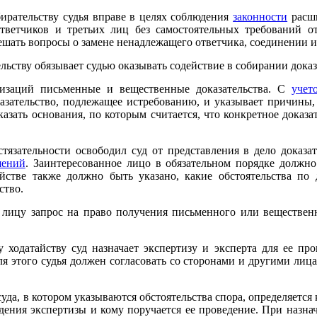
бирательству судья вправе в целях соблюдения
законности
расши
ответчиков и третьих лиц без самостоятельных требований о
решать вопросы о замене ненадлежащего ответчика, соединении 
льству обязывает судью оказывать содействие в собирании дока
изаций письменные и вещественные доказательства. С
учет
казательство, подлежащее истребованию, и указывает причины
азать основания, по которым считается, что конкретное доказа
тязательности освободил суд от представления в дело доказат
шений
. Заинтересованное лицо в обязательном порядке должно
тайстве также должно быть указано, какие обстоятельства по
ство.
 лицу запрос на право получения письменного или вещественн
ходатайству суд назначает экспертизу и эксперта для ее пр
ля этого судья должен согласовать со сторонами и другими лиц
уда, в котором указываются обстоятельства спора, определяетс
ения экспертизы и кому поручается ее проведение. При назнач