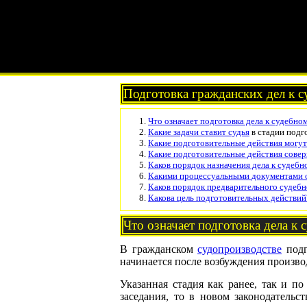
Подготовка гражданских дел к с
Что означает подготовка дела к
судебном
Какие задачи ставит
судья
в стадии подг
Какие подготовительные действия могут
Какие подготовительные действия совер
Каков порядок назначения дела к судебн
Какими процессуальными документами о
Каков порядок предварительного судебн
Какова цель подготовительных действий
Что означает подготовка дела к 
В гражданском
судопроизводстве
подг
начинается после возбуждения производ
Указанная стадия как ранее, так и по
заседания, то в новом законодательс