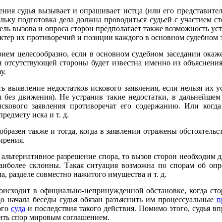
ения судья вызывает и опрашивает истца (или его представител
льку подготовка дела должна проводиться судьей с участием ст
 Цель вызова и опроса сторон предполагает также возможность у
рактер их противоречий и позиции каждого в основном судебном 
рием целесообразно, если в основном судебном заседании окаж
ия отсутствующей стороны будет известна именно из объяснения
у.
 выявление недостатков искового заявления, если нельзя их у
я без движения). Не устранив такие недостатки, в дальнейшем
скового заявления противоречат его содержанию. Или когда
едмету иска и т. д.
бразен также и тогда, когда в заявлении отражены обстоятельс
ирения.
я альтернативное разрешение спора, то вызов сторон необходим 
аиболее склонны. Такая ситуация возможна по спорам об оп
а, разделе совместно нажитого имущества и т. д.
роисходит в официально-непринужденной обстановке, когда ст
до начала беседы судья обязан разъяснить им процессуальные
п
ого
суда
и последствия такого действия. Помимо этого, судья в
чить спор мировым соглашением.