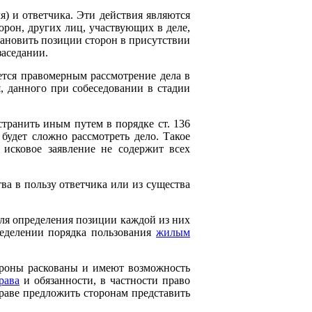
я) и ответчика. Эти действия являются
орон, других лиц, участвующих в деле,
становить позиции сторон в присутствии
заседании.
ется правомерным рассмотрение дела в
, данного при собеседовании в стадии
странить иным путем в порядке ст. 136
 будет сложно рассмотреть дело. Такое
 исковое заявление не содержит всех
тва в пользу ответчика или из существа
для определения позиции каждой из них
ределении порядка пользования
жилым
ороны раскованы и имеют возможность
рава
и обязанности, в частности право
праве предложить сторонам представить