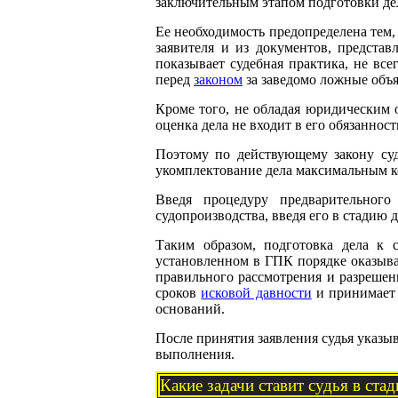
заключительным этапом подготовки дел
Ее необходимость предопределена тем,
заявителя и из документов, представ
показывает судебная практика, не вс
перед
законом
за заведомо ложные объя
Кроме того, не обладая юридическим о
оценка дела не входит в его обязанност
Поэтому по действующему закону суд
укомплектование дела максимальным 
Введя процедуру предварительного
судопроизводства, введя его в стадию 
Таким образом, подготовка дела к с
установленном в ГПК порядке оказывае
правильного рассмотрения и разрешени
сроков
исковой давности
и принимает 
оснований.
После принятия заявления судья указы
выполнения.
Какие задачи ставит судья в ста