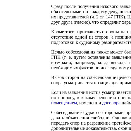
Сразу после получения искового заявл
обязательными по каждому делу, поско
их представителей (ч. 2 ст. 147 ГПК).
друг друга (гласно), что определит ха
Кроме того, приглашать стороны на п
отсутствие одной из сторон, а позиц
подготовки к судебному разбирательств
Целью собеседования также может быть
ГПК (т. е. путем оставления заявлени
возможно, например, когда выводы и
необходимых фактов по исследуемому пр
Вызов сторон на собеседование целесоо
спора усматривается позиция для прим
Если из заявления истца усматриваетс
по вопросу, к какому решению они н
помещением
, изменении
договора
найм
Собеседование судьи со сторонами п
давать объяснения свободно. Однако 
передать спор на разрешение третейск
дополнительные доказательства, окон