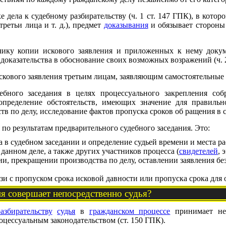
 дела к судебному разбирательству (ч. 1 ст. 147 ГПК), в котор
третьи лица и т. д.), предмет
доказывания
и обязывает стороны
чику копии искового заявления и приложенных к нему доку
доказательства в обоснование своих возможных возражений (ч. 2
скового заявления третьим лицам, заявляющим самостоятельные 
ебного заседания в целях процессуального закрепления со
определение обстоятельств, имеющих значение для правильн
тв по делу, исследование фактов пропуска сроков об ращения в с
по результатам предварительного судебного заседания. Это:
а в судебном заседании и определение судьей времени и места р
данном деле, а также других участников процесса (
свидетелей
, 
и, прекращении производства по делу, оставлении заявления без
язи с пропуском срока исковой давности или пропуска срока для 
я совершает непосредственно судья?
азбирательству
судья
в
гражданском процессе
принимает неп
оцессуальным законодательством (ст. 150 ГПК).