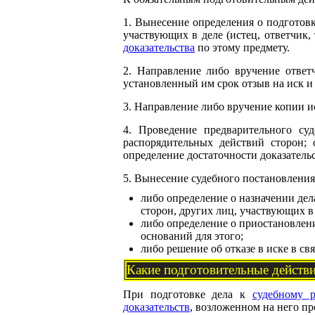
1. Вынесение определения о подготовке
участвующих в деле (истец, ответчик, 
доказательства
по этому предмету.
2. Направление либо вручение ответ
установленный им срок отзыв на иск и 
3. Направление либо вручение копии и
4. Проведение предварительного суд
распорядительных действий сторон; 
определение достаточности доказательс
5. Вынесение судебного постановления 
либо определение о назначении дел
сторон, других лиц, участвующих в 
либо определение о приостановлени
оснований для этого;
либо решение об отказе в иске в св
Какие подготовительные действи
При подготовке дела к
судебному р
доказательств
, возложенном на него пр