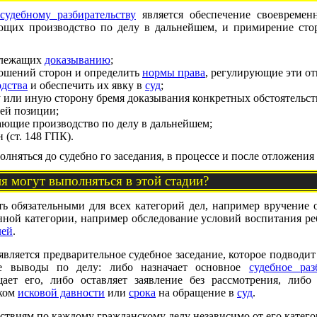
судебному разбирательству
является обеспечение своевремен
ающих производство по делу в дальнейшем, и примирение сто
одлежащих
доказыванию
;
ошений сторон и определить
нормы права
, регулирующие эти о
одства
и обеспечить их явку в
суд
;
у или иную сторону бремя доказывания конкретных обстоятельст
ей позиции;
ающие производство по делу в дальнейшем;
(ст. 148 ГПК).
няться до судебно го заседания, в процессе и после отложения 
я могут выполняться в этой стадии?
ь обязательными для всех категорий дел, например вручение о
нной категории, например обследование условий воспитания реб
лей
.
вляется предварительное судебное заседание, которое подводит
ые выводы по делу: либо назначает основное
судебное раз
ает его, либо оставляет заявление без рассмотрения, либо
ском
исковой давности
или
срока
на обращение в
суд
.
твиям по каждому гражданскому делу независимо от его катего