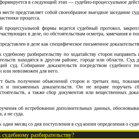
сформируется в следующий этап — судебно-процессуальное дейс
месте представляет собой своеобразное выездное заседание суда
частники процесса.
 процессуальной формы ведется судебный протокол, закреп
частвующих в деле, по обстоятельствам осмотра, замечания и по
представлен в деле как специфическое письменное доказательств
к судебному разбирательству по ходатайству сторон направить 
ательств находятся в другом районе, городе или области. Суд 
щий суд. Собирание доказательств посредством судебного п
 или невозможен для него.
т быть получение объяснений сторон и третьих лиц, показани
х и письменных доказательств. Он не вправе поручать сб
оятельств, а также сбор документов или вещественных доказ
поручения об истребовании дополнительных данных, обосновыв
 а не суда.
к один месяц со дня поступления в суд копии определения о суд
к судебному разбирательству?