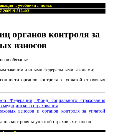
икация
::
учебники
::
поиск
7.2009 N 212-ФЗ
иц органов контроля за
ых взносов
осов обязаны:
ьным законом и иными федеральными законами;
язанности органов контроля за уплатой страховых
ой Федерации, Фонд социального страхования
о медицинского страхования
раховых взносов и органов контроля за уплатой
анов контроля за уплатой страховых взносов