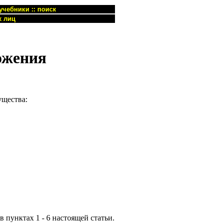
учебники
::
поиск
х лиц
ожения
щества:
в пунктах 1 - 6 настоящей статьи.