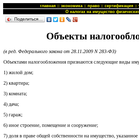
главная
::
экономика
::
право
::
сертификация
::
О налогах на имущество физически
Поделиться…
Объекты налогообл
(в ред. Федерального закона от 28.11.2009 N 283-ФЗ)
Объектами налогообложения признаются следующие виды иму
1) жилой дом;
2) квартира;
3) комната;
4) дача;
5) гараж;
6) иное строение, помещение и сооружение;
7) доля в праве общей собственности на имущество, указанное 