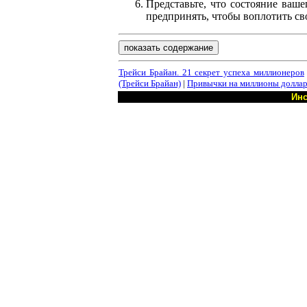
Представьте, что состояние ваш
предпринять, чтобы воплотить св
показать содержание
Трейси Брайан. 21 секрет успеха миллионеров
(Трейси Брайан)
|
Привычки на миллионы доллар
Инс