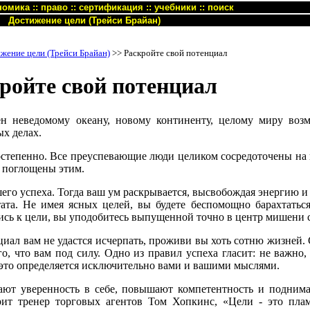
номика
::
право
::
сертификация
::
учебники
::
поиск
Достижение цели (Трейси Брайан)
жение цели (Трейси Брайан)
>> Раскройте свой потенциал
ройте свой потенциал
н неведомому океану, новому континенту, целому миру возм
х делах.
оростепенно. Все преуспевающие люди целиком сосредоточены на
и поглощены этим.
его успеха. Тогда ваш ум раскрывается, высвобождая энергию и
ата. Не имея ясных целей, вы будете беспомощно барахтатьс
сь к цели, вы уподобитесь выпущенной точно в центр мишени с
циал вам не удастся исчерпать, проживи вы хоть сотню жизней.
о, что вам под силу. Одно из правил успеха гласит: не важно,
 это определяется исключительно вами и вашими мыслями.
ают уверенность в себе, повышают компетентность и поднима
ит тренер торговых агентов Том Хопкинс, «Цели - это плам