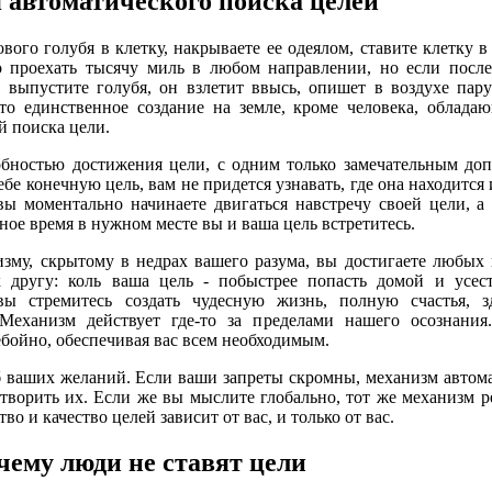
автоматического поиска целей
вого голубя в клетку, накрываете ее одеялом, ставите клетку в 
 проехать тысячу миль в любом направлении, но если после
 выпустите голубя, он взлетит ввысь, опишет в воздухе пар
то единственное создание на земле, кроме человека, облада
й поиска цели.
бностью достижения цели, с одним только замечательным доп
бе конечную цель, вам не придется узнавать, где она находится 
вы моментально начинаете двигаться навстречу своей цели, а
ное время в нужном месте вы и ваша цель встретитесь.
зму, скрытому в недрах вашего разума, вы достигаете любых
 другу: коль ваша цель - побыстрее попасть домой и усест
 вы стремитесь создать чудесную жизнь, полную счастья, з
 Механизм действует где-то за пределами нашего осознания
бойно, обеспечивая вас всем необходимым.
б ваших желаний. Если ваши запреты скромны, механизм автом
ворить их. Если же вы мыслите глобально, тот же механизм р
 и качество целей зависит от вас, и только от вас.
чему люди не ставят цели