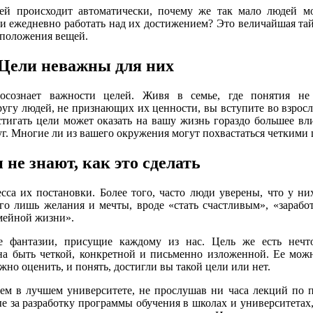
ей происходит автоматически, почему же так мало людей мо
х и ежедневно работать над их достижением? Это величайшая та
 положения вещей.
Цели неважны для них
осознает важности целей. Живя в семье, где понятия н
ругу людей, не признающих их ценности, вы вступите во взрос
остигать цели может оказать на вашу жизнь гораздо большее вл
уг. Многие ли из вашего окружения могут похвастаться четкими
 не знают, как это сделать
сса их постановки. Более того, часто люди уверены, что у ни
его лишь желания и мечты, вроде «стать счастливым», «зарабо
мейной жизни».
е фантазии, присущие каждому из нас. Цель же есть нечт
на быть четкой, конкретной и письменно изложенной. Ее мож
жно оценить, и понять, достигли вы такой цели или нет.
ем в лучшем университете, не прослушав ни часа лекций по 
ые за разработку программы обучения в школах и университетах