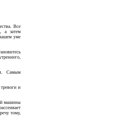
ества. Все
, а затем
 нашем уме
тановитесь
треннего,
и. Самым
 тревоги и
шей машины
рассеивает
речу тому,