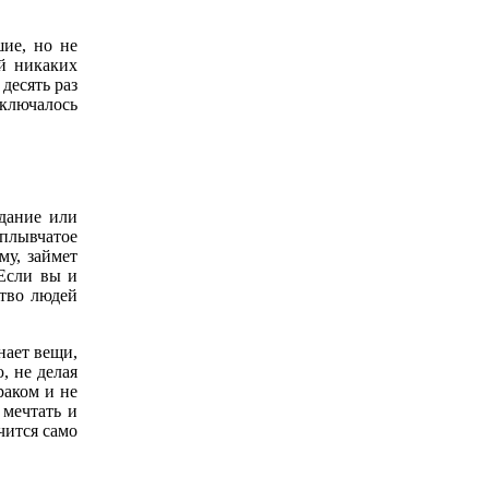
шие, но не
ой никаких
десять раз
аключалось
здание или
асплывчатое
му, займет
 Если вы и
ство людей
нает вещи,
, не делая
раком и не
 мечтать и
чится само