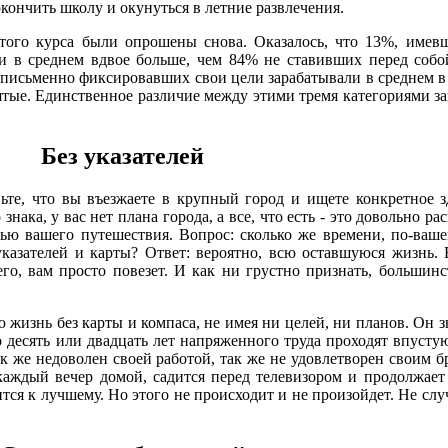
кончить школу и окунуться в летние развлечения.
 этого курса были опрошены снова. Оказалось, что 13%, имев
ли в среднем вдвое больше, чем 84% не ставивших перед соб
 письменно фиксировавших свои цели зарабатывали в среднем в 
ятые. Единственное различие между этими тремя категориями з
Без указателей
вьте, что вы въезжаете в крупный город и ищете конкретное 
знака, у вас нет плана города, а все, что есть - это довольно р
лью вашего путешествия. Вопрос: сколько же времени, по-ваше
указателей и карты? Ответ: вероятно, всю оставшуюся жизнь.
его, вам просто повезет. И как ни грустно признать, большин
жизнь без карты и компаса, не имея ни целей, ни планов. Он з
 десять или двадцать лет напряженного труда проходят впустую
ак же недоволен своей работой, так же не удовлетворен своим б
каждый вечер домой, садится перед телевизором и продолжает
нится к лучшему. Но этого не происходит и не произойдет. Не слу