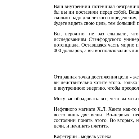
Ваш внутренний потенциал безграниче
бы вы ни поставили перед собой. Ваша
сколько надо для четкого определения,
будете видеть свою цель, тем больший 
Вы, вероятно, не раз слышали, чт
исследованиям Стэнфордского универ
потенциала. Оставшаяся часть мирно п
000 долларов, а вы воспользовались ли
Отправная точка достижения цели - жел
вы действительно хотите этого. Только
и внутреннюю энергию, чтобы преодоле
Могу вас обрадовать: все, чего вы хоти
Нефтяного магната Х.Л. Ханта как-то 
всего лишь две вещи. Во-первых, не
состоянии понять этого. Во-вторых, 
цели, и начинать платить.
Кафетерий - модель успеха