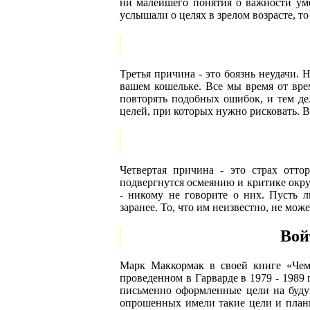
ни малейшего понятия о важности умен
услышали о целях в зрелом возрасте, то 
Третья причина - это боязнь неудачи. 
вашем кошельке. Все мы время от вре
повторять подобных ошибок, и тем дел
целей, при которых нужно рисковать. В
Четвертая причина - это страх отто
подвергнутся осмеянию и критике окру
- никому не говорите о них. Пусть 
заранее. То, что им неизвестно, не мо
Вой
Марк Маккормак в своей книге «Чему
проведенном в Гарварде в 1979 - 1989 
письменно оформленные цели на буду
опрошенных имели такие цели и планы