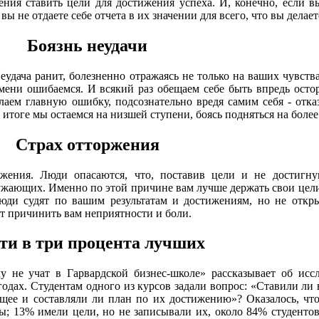
ия ставить цели для достижения успеха. И, конечно, если вы
вы не отдаете себе отчета в их значении для всего, что вы делает
Боязнь неудачи
Неудача ранит, болезненно отражаясь не только на ваших чувства
мени ошибаемся. И всякий раз обещаем себе быть впредь осто
аем главную ошибку, подсознательно вредя самим себя - отка
 итоге мы остаемся на низшей ступени, боясь подняться на боле
Страх отторжения
ржения. Люди опасаются, что, поставив цели и не достигну
жающих. Именно по этой причине вам лучше держать свои цели
люди судят по вашим результатам и достижениям, но не откр
жет причинить вам неприятности и боли.
ти в три процента лучших
 не учат в Гарвардской бизнес-школе» рассказывает об иссл
годах. Студентам одного из курсов задали вопрос: «Ставили ли 
щее и составляли ли план по их достижению»? Оказалось, чт
; 13% имели цели, но не записывали их, около 84% студенто