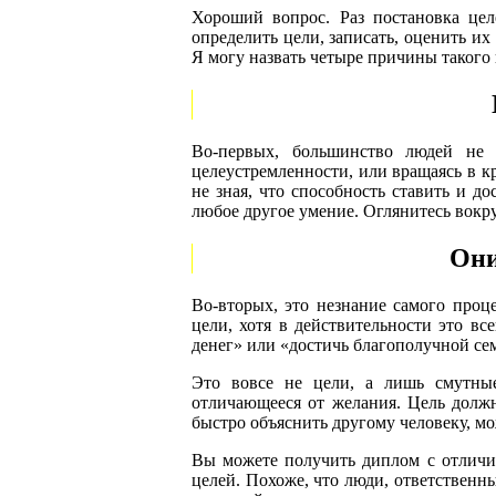
Хороший вопрос. Раз постановка цел
определить цели, записать, оценить и
Я могу назвать четыре причины такого
Во-первых, большинство людей не 
целеустремленности, или вращаясь в к
не зная, что способность ставить и д
любое другое умение. Оглянитесь вокр
Они
Во-вторых, это незнание самого проце
цели, хотя в действительности это вс
денег» или «достичь благополучной се
Это вовсе не цели, а лишь смутны
отличающееся от желания. Цель долж
быстро объяснить другому человеку, мо
Вы можете получить диплом с отличи
целей. Похоже, что люди, ответственн