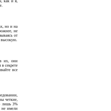
, как и я,
е.
х, но и на
рожнее, не
зываясь от
е высокую.
в их, они
 в секрете
ывайте все
едовании,
вы четкие,
о лишь 3%
в не имели