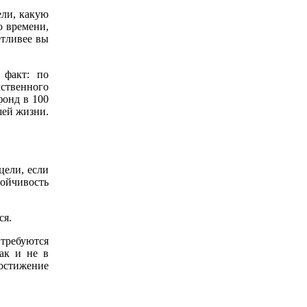
ели, какую
о времени,
етливее вы
 факт: по
ственного
фонд в 100
шей жизни.
цели, если
тойчивость
ся.
 требуются
ак и не в
достижение