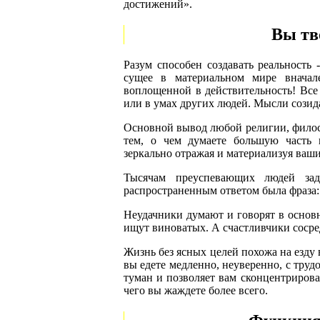
достижений».
Вы тв
Разум способен создавать реальность 
сущее в материальном мире вначал
воплощенной в действительность! Все
или в умах других людей. Мысли созид
Основной вывод любой религии, филосо
тем, о чем думаете большую часть 
зеркально отражая и материализуя ваш
Тысячам преуспевающих людей за
распространенным ответом была фраза: о
Неудачники думают и говорят в основн
ищут виноватых. А счастливчики сосред
Жизнь без ясных целей похожа на езду
вы едете медленно, неуверенно, с труд
туман и позволяет вам сконцентрироват
чего вы жаждете более всего.