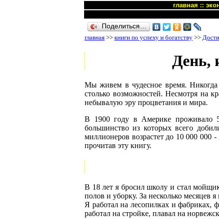
главная
::
эко
Поделиться…
главная
>>
книги по успеху и богатству
>>
Дости
День,
Мы живем в чудесное время. Никогда
столько возможностей. Несмотря на к
небывалую эру процветания и мира.
В 1900 году в Америке проживало 5
большинство из которых всего добил
миллионеров возрастет до 10 000 000 - 
прочитав эту книгу.
В 18 лет я бросил школу и стал мойщи
полов и уборку. За несколько месяцев 
Я работал на лесопилках и фабриках, фе
работал на стройке, плавал на норвежс