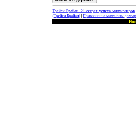
Трейси Брайан. 21 секрет успеха миллионеров
(Трейси Брайан)
|
Привычки на миллионы доллар
Инс