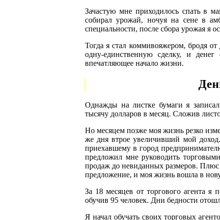
Зачастую мне приходилось спать в м
собирал урожай, ночуя на сене в ам
специальности, после сбора урожая я ос
Тогда я стал коммивояжером, бродя от 
одну-единственную сделку, и денег
впечатляющее начало жизни.
Ден
Однажды на листке бумаги я записа
тысячу долларов в месяц. Сложив листок
Но месяцем позже моя жизнь резко измен
же дня втрое увеличивший мой доход.
приехавшему в город предпринимателю.
предложил мне руководить торговыми
продаж до невиданных размеров. Плюс к
предложение, и моя жизнь вошла в нов
За 18 месяцев от торгового агента я 
обучив 95 человек. Дни бедности отош
Я начал обучать своих торговых агент